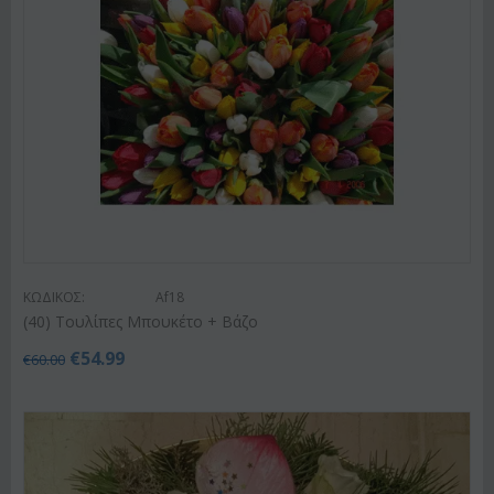
ΚΩΔΙΚΟΣ:
Af18
(40) Τουλίπες Μπουκέτο + Βάζο
€
54.99
€
60.00