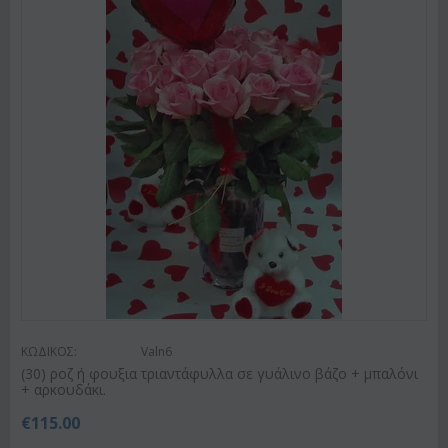
ΚΩΔΙΚΟΣ:
Valn6
(30) ροζ ή φουξια τριαντάφυλλα σε γυάλινο βάζο + μπαλόνι
+ αρκουδάκι.
€
115.00