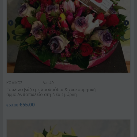
ΚΩΔΙΚΟΣ:
Vas49
Γυάλινο βάζο με λουλούδια & διακοσμητική
άμμο.Ανθοπωλείο στη Νέα Σμύρνη.
€
55.00
€
60.00