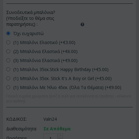
Συνοδευτικά μπαλόνια?
(Υποδείξτε το θέμα στις
παρατηρήσεις)
:
Όχι ευχαριστώ
(1) Μπαλόνι Ελαστικό (+€
3.00
)
(2) Μπαλόνια Ελαστικά (+€
6.00
)
(3) Μπαλόνια Ελαστικά (+€
9.00
)
(1) Μπαλόνι 35εκ.Stick Happy Birthday (+€
5.00
)
(1) Μπαλόνι 35εκ. Stick It's A Boy or Girl (+€
5.00
)
(1) Μπαλόνι Με Ήλιο 45εκ. (Όλα Τα Θέματα) (+€
9.00
)
Γενικά τυχαία χρώματα (ροζ ή σιέλ για νεογέννητα) (αγάπης - κόκκινα
για αγάπη)
ΚΩΔΙΚΟΣ:
Valn24
Διαθεσιμότητα:
Σε Απόθεμα
+
Ποσότητα: