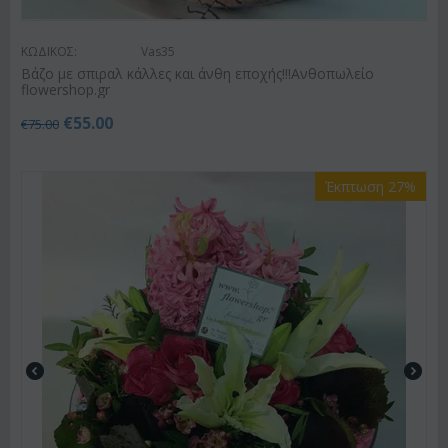
ΚΩΔΙΚΟΣ:
Vas35
Βάζο με σπιραλ κάλλες και άνθη εποχής!!!Ανθοπωλείο
flowershop.gr
€
55.00
€
75.00
Έκπτωση 27%