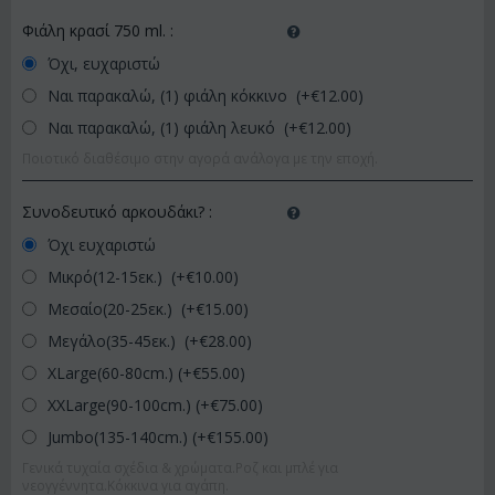
Φιάλη κρασί 750 ml.
:
Όχι, ευχαριστώ
Ναι παρακαλώ, (1) φιάλη κόκκινο (+€
12.00
)
Ναι παρακαλώ, (1) φιάλη λευκό (+€
12.00
)
Ποιοτικό διαθέσιμο στην αγορά ανάλογα με την εποχή.
Συνοδευτικό αρκουδάκι?
:
Όχι ευχαριστώ
Μικρό(12-15εκ.) (+€
10.00
)
Μεσαίο(20-25εκ.) (+€
15.00
)
Μεγάλο(35-45εκ.) (+€
28.00
)
XLarge(60-80cm.) (+€
55.00
)
XXLarge(90-100cm.) (+€
75.00
)
Jumbo(135-140cm.) (+€
155.00
)
Γενικά τυχαία σχέδια & χρώματα.Ροζ και μπλέ για
νεογγέννητα.Κόκκινα για αγάπη.