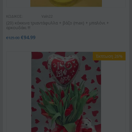
ΚΩΔΙΚΟΣ:
Valn22
(20) κόκκινα τριαντάφυλλα + βάζο (max) + μπαλόνι +
αρκουδάκι !!!
€
94.99
€
125.00
Έκπτωση 26%