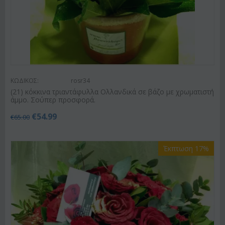
ΚΩΔΙΚΟΣ:
rosr34
(21) κόκκινα τριαντάφυλλα Ολλανδικά σε βάζο με χρωματιστή
άμμο. Σούπερ προσφορά.
€
54.99
€
65.00
Έκπτωση 17%