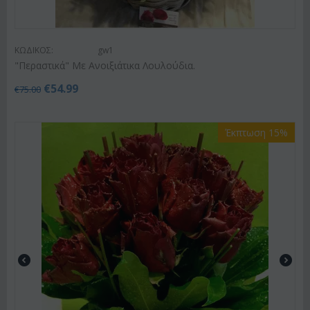
ΚΩΔΙΚΟΣ:
gw1
"Περαστικά" Με Ανοιξιάτικα Λουλούδια.
€
54.99
€
75.00
Έκπτωση 15%