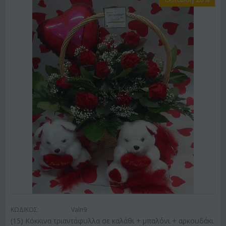
ΚΩΔΙΚΟΣ:
Valn9
(15) Κόκκινα τριαντάφυλλα σε καλάθι + μπαλόνι + αρκουδάκι