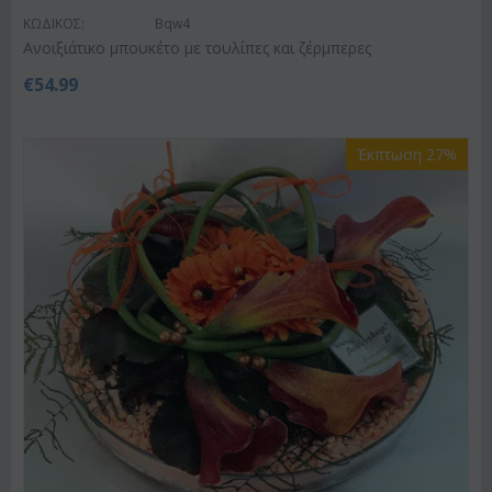
ΚΩΔΙΚΟΣ:
Bqw4
Ανοιξιάτικο μπουκέτο με τουλίπες και ζέρμπερες
€
54.99
Έκπτωση 27%