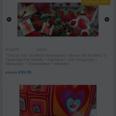
Έκπτωση 26%
ΚΩΔΙΚΟΣ:
Valn28
"Όλα σε Ένα" Σύνθεση Βαλεντίνου" Μόνον Με 99,99€ (11)
Τριαντάφυλλα Καλάθι + Σαμπάνια + Σέξι Εσώρουχα +
Αρκουδάκι + Σοκολατάκια + Μπαλόνι
€
99.99
€
135.00