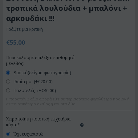
τροπικά λουλούδια + μπαλόνι +
αρκουδάκι !!!
Γράψτε μια κριτική
€
55.00
Παρακαλούμε επιλέξτε επιθυμητό
μέγεθος:
Βασικό(δείγμα φωτογραφία)
Ιδιαίτερο (+€
20.00
)
Πολυτελές (+€
40.00
)
Η παραπάνω αξία αφορά είτε σε περισσότερο-μεγαλύτερο προϊόν ή
σε ποιοτικότερο σκεύος ή και στα δύο.
Χειροποίητη ποιοτική ευχετήρια
κάρτα?
:
Όχι,ευχαριστώ