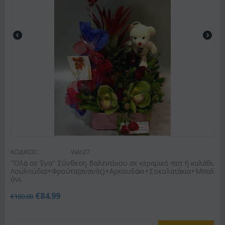
ΚΩΔΙΚΟΣ:
Valn27
"Όλα σε Ένα" Σύνθεση Βαλεντίνου σε κεραμικό ποτ ή καλάθι.
Λουλούδια+Φρούτα(ανανάς)+Αρκουδάκι+Σοκολατάκια+Μπαλ
όνι
€
84.99
€
100.00