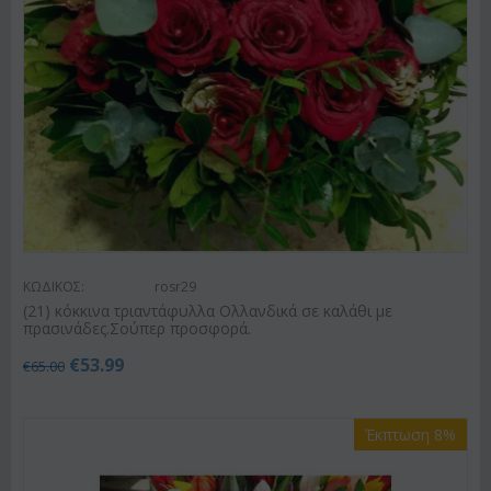
ΚΩΔΙΚΟΣ:
rosr29
(21) κόκκινα τριαντάφυλλα Ολλανδικά σε καλάθι με
πρασινάδες.Σούπερ προσφορά.
€
53.99
€
65.00
Έκπτωση 8%