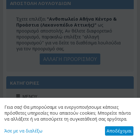
ΑΠΟΣΤΟΛΗ ΛΟΥΛΟΥΔΙΩΝ
Έχετε επιλέξει
"Ανθοπωλείο Αθήνα Κέντρο &
Προάστια (Λεκανοπέδιο Αττικής)"
ως
προορισμό αποστολής. Αν θέλετε διαφορετικό
προορισμό, παρακαλώ επιλέξτε "αλλαγή
προορισμού" για να δείτε τα διαθέσιμα λουλούδια
για τον προορισμό σας.
ΑΛΛΑΓΗ ΠΡΟΟΡΙΣΜΟΥ
ΚΑΤΗΓΟΡΙΕΣ
ΜΕΝΟΎ
Γεια σας! Θα μπορούσαμε να ενεργοποιήσουμε κάποιες
πρόσθετες υπηρεσίες που απαιτούν cookies; Μπορείτε πάντα
να αλλάξετε ή να αποσύρετε τη συγκατάθεσή σας αργότερα.
ΠΡΟΣΦΟΡΕΣ ΕΒΔΟΜΑΔΟΣ
Άσε με να διαλέξω
Αποδέχομαι