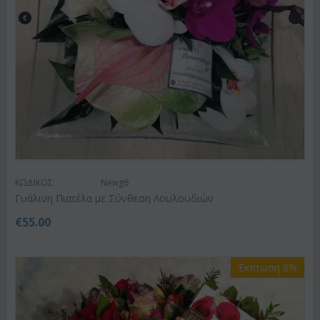
ΚΩΔΙΚΟΣ:
Newg6
Γυάλινη Πιατέλα με Σύνθεση Λουλουδιών
€
55.00
Έκπτωση 8%