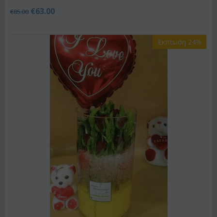
€
63.00
€
85.00
Έκπτωση 24%