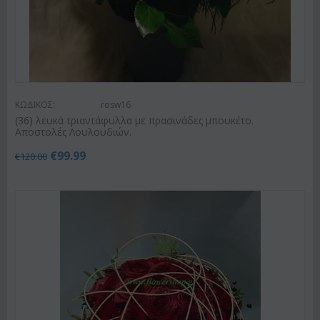
ΚΩΔΙΚΟΣ:
rosw16
(36) λευκά τριαντάφυλλα με πρασινάδες μπουκέτο.
Αποστολές Λουλουδιών.
€
99.99
€
120.00