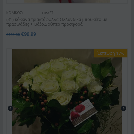
ΚΩΔΙΚΟΣ:
rosr27
(31) κόκκινα τριαντάφυλλα Ολλανδικά μπουκέτο με
πρασινάδες + Βάζο.Σούπερ προσφορά.
€
99.99
€
115.00
Έκπτωση 17%