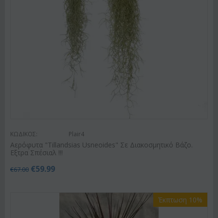
ΚΩΔΙΚΟΣ:
Plair4
Αερόφυτα "Tillandsias Usneoides" Σε Διακοσμητικό Βάζο.
Εξτρα Σπέσιαλ !!!
€
59.99
€
67.00
Έκπτωση 10%