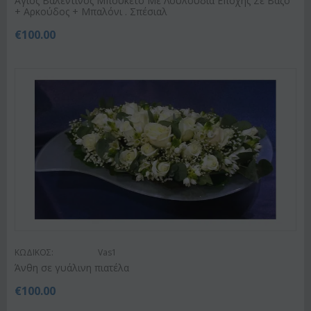
Άγιος Βαλεντίνος Μπουκετο Με Λουλούδια Εποχής Σε Βάζο
+ Αρκούδος + Μπαλόνι . Σπέσιαλ
€
100.00
ΚΩΔΙΚΟΣ:
Vas1
Άνθη σε γυάλινη πιατέλα
€
100.00