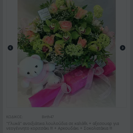
ΚΩΔΙΚΟΣ:
Birth47
"Γλυκά" ανοιξιάτικα λουλούδια σε καλάθι + αξεσουαρ για
νεογέννητο κοριτσάκι !!! + Αρκουδάκι + Σοκολατάκια !!!