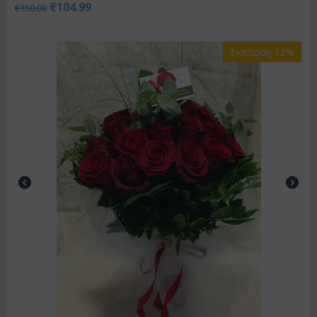
€
104.99
€
150.00
Έκπτωση 13%