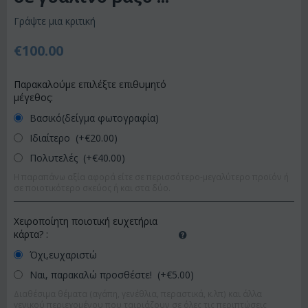
Γράψτε μια κριτική
€
100.00
Παρακαλούμε επιλέξτε επιθυμητό
μέγεθος:
Βασικό(δείγμα φωτογραφία)
Ιδιαίτερο (+€
20.00
)
Πολυτελές (+€
40.00
)
Η παραπάνω αξία αφορά είτε σε περισσότερο-μεγαλύτερο προϊόν ή
σε ποιοτικότερο σκεύος ή και στα δύο.
Χειροποίητη ποιοτική ευχετήρια
κάρτα?
:
Όχι,ευχαριστώ
Ναι, παρακαλώ προσθέστε! (+€
5.00
)
Διαθέσιμα θέματα (αγάπη, γενέθλια, περαστικά, κ.λπ) και άλλα
γενικού περιεχομένου που ταιριάζουν σε όλες τις περιπτώσεις