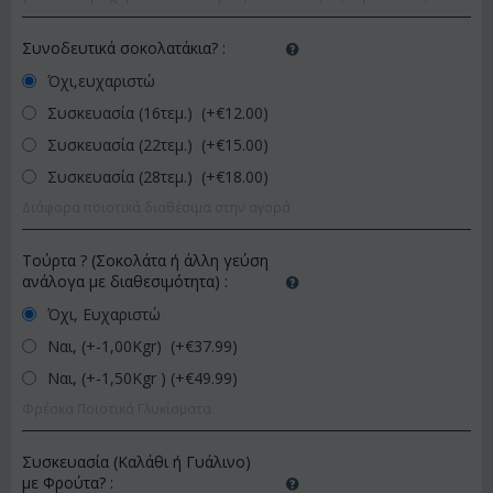
Συνοδευτικά σοκολατάκια?
:
Όχι,ευχαριστώ
Συσκευασία (16τεμ.) (+€
12.00
)
Συσκευασία (22τεμ.) (+€
15.00
)
Συσκευασία (28τεμ.) (+€
18.00
)
Διάφορα ποιοτικά διαθέσιμα στην αγορά
Τούρτα ? (Σοκολάτα ή άλλη γεύση
ανάλογα με διαθεσιμότητα)
:
Όχι, Ευχαριστώ
Ναι, (+-1,00Kgr) (+€
37.99
)
Ναι, (+-1,50Kgr ) (+€
49.99
)
Φρέσκα Ποιοτικά Γλυκίσματα
Συσκευασία (Καλάθι ή Γυάλινο)
με Φρούτα?
: