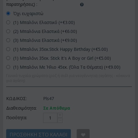
παρατηρήσεις)
:
Όχι ευχαριστώ
(1) Μπαλόνι Ελαστικό (+€
3.00
)
(2) Μπαλόνια Ελαστικά (+€
6.00
)
(3) Μπαλόνια Ελαστικά (+€
9.00
)
(1) Μπαλόνι 35εκ.Stick Happy Birthday (+€
5.00
)
(1) Μπαλόνι 35εκ. Stick It's A Boy or Girl (+€
5.00
)
(1) Μπαλόνι Με Ήλιο 45εκ. (Όλα Τα Θέματα) (+€
9.00
)
Γενικά τυχαία χρώματα (ροζ ή σιέλ για νεογέννητα) (αγάπης - κόκκινα
για αγάπη)
ΚΩΔΙΚΟΣ:
Pls47
Διαθεσιμότητα:
Σε Απόθεμα
+
Ποσότητα:
−
ΠΡΟΣΘΉΚΗ ΣΤΟ ΚΑΛΆΘΙ