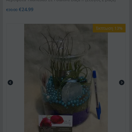
€
24.99
€
30.00
Έκπτωση 13%