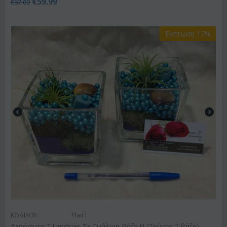
€
59.99
€
67.00
Έκπτωση 17%
ΚΩΔΙΚΟΣ:
Plair1
Αερόφυτα Tillandsias Σε Γυάλινα Βάζα !!! (Ζεύγος 2 βάζα)