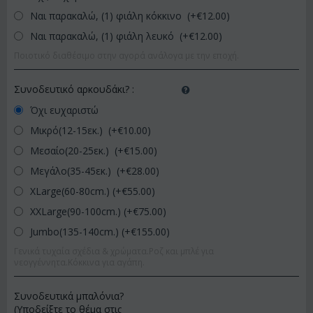
Ναι παρακαλώ, (1) φιάλη κόκκινο (+€
12.00
)
Ναι παρακαλώ, (1) φιάλη λευκό (+€
12.00
)
Ποιοτικό διαθέσιμο στην αγορά ανάλογα με την εποχή.
Συνοδευτικό αρκουδάκι?
:
Όχι ευχαριστώ
Μικρό(12-15εκ.) (+€
10.00
)
Μεσαίο(20-25εκ.) (+€
15.00
)
Μεγάλο(35-45εκ.) (+€
28.00
)
XLarge(60-80cm.) (+€
55.00
)
XXLarge(90-100cm.) (+€
75.00
)
Jumbo(135-140cm.) (+€
155.00
)
Γενικά τυχαία σχέδια & χρώματα.Ροζ και μπλέ για
νεογγέννητα.Κόκκινα για αγάπη.
Συνοδευτικά μπαλόνια?
(Υποδείξτε το θέμα στις