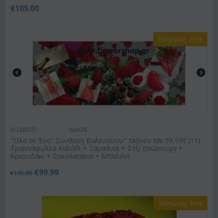
€
105.00
Έκπτωση 26%
ΚΩΔΙΚΟΣ:
Valn28
"Όλα σε Ένα" Σύνθεση Βαλεντίνου" Μόνον Με 99,99€ (11)
Τριαντάφυλλα Καλάθι + Σαμπάνια + Σέξι Εσώρουχα +
Αρκουδάκι + Σοκολατάκια + Μπαλόνι
€
99.99
€
135.00
Έκπτωση 30%