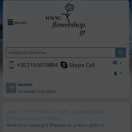
Μενού
+30.210.9319884
Skype Call
ΚΑΛΆΘΙ
Το καλάθι είναι άδειο
Αρχική
/
ΦΥΤΑ-ΚΗΠΟΣ
/
Φυτά - Συνθέσεις φυτών
/
Συνθέσεις Φυτών Σε Βάζα
/
Φυτά Ficus Ginseng & Rhipsalis σε γυάλινο βάζο !!!