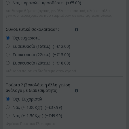
Ναι, παρακαλώ προσθέστε! (+€
5.00
)
Διαθέσιμα θέματα (αγάπη, γενέθλια, περαστικά, κ.λπ) και άλλα
γενικού περιεχομένου που ταιριάζουν σε όλες τις περιπτώσεις
Συνοδευτικά σοκολατάκια?
:
Όχι,ευχαριστώ
Συσκευασία (16τεμ.) (+€
12.00
)
Συσκευασία (22τεμ.) (+€
15.00
)
Συσκευασία (28τεμ.) (+€
18.00
)
Διάφορα ποιοτικά διαθέσιμα στην αγορά
Τούρτα ? (Σοκολάτα ή άλλη γεύση
ανάλογα με διαθεσιμότητα)
:
Όχι, Ευχαριστώ
Ναι, (+-1,00Kgr) (+€
37.99
)
Ναι, (+-1,50Kgr ) (+€
49.99
)
Φρέσκα Ποιοτικά Γλυκίσματα