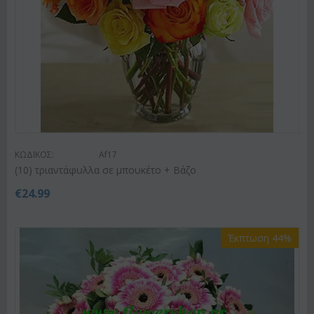
ΚΩΔΙΚΟΣ:
Af17
(10) τριαντάφυλλα σε μπουκέτο + Βάζο
€
24.99
Έκπτωση 44%