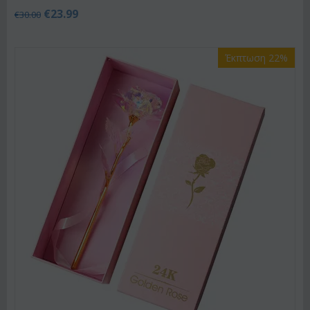
€
23.99
€
30.00
Έκπτωση 22%