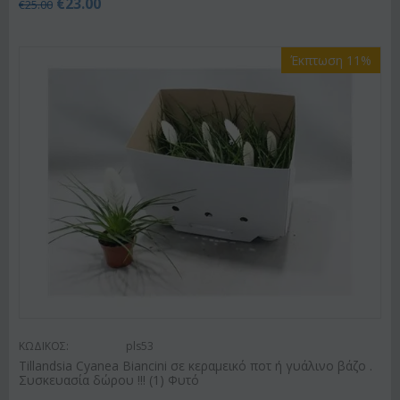
€
23.00
€
25.00
Έκπτωση 11%
ΚΩΔΙΚΟΣ:
pls53
Tillandsia Cyanea Biancini σε κεραμεικό ποτ ή γυάλινο βάζο .
Συσκευασία δώρου !!! (1) Φυτό