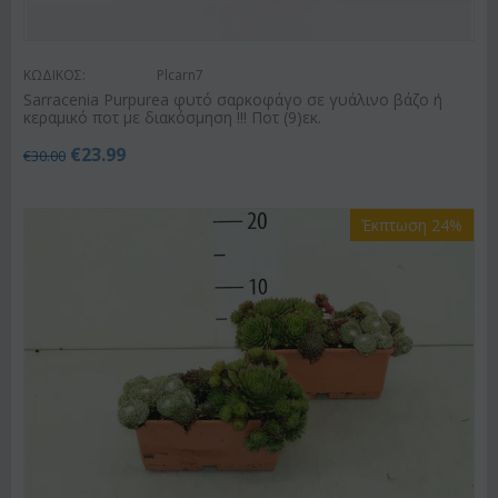
ΚΩΔΙΚΟΣ:
Plcarn7
Sarracenia Purpurea φυτό σαρκοφάγο σε γυάλινο βάζο ή
κεραμικό ποτ με διακόσμηση !!! Ποτ (9)εκ.
€
23.99
€
30.00
Έκπτωση 24%