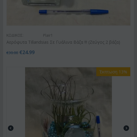
ΚΩΔΙΚΟΣ:
Plair1
Αερόφυτα Tillandsias Σε Γυάλινα Βάζα !!! (Ζεύγος 2 βάζα)
€
24.99
€
30.00
Έκπτωση 13%