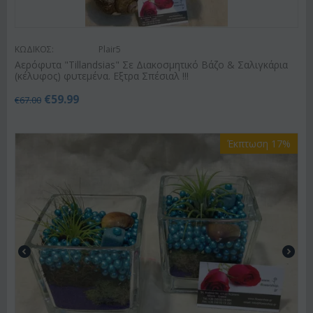
ΚΩΔΙΚΟΣ:
Plair5
Αερόφυτα "Tillandsias" Σε Διακοσμητικό Βάζο & Σαλιγκάρια
(κέλυφος) φυτεμένα. Εξτρα Σπέσιαλ !!!
€
59.99
€
67.00
Έκπτωση 17%