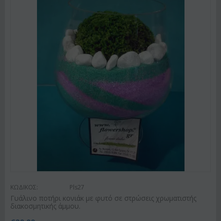
ΚΩΔΙΚΟΣ:
Pls27
Γυάλινο ποτήρι κονιάκ με φυτό σε στρώσεις χρωματιστής
διακοσμητικής άμμου.