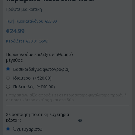
Γράψτε μια κριτική
Τιμή Τιμοκαταλόγου:
€
55.00
€
24.99
Κερδίζετε: €
30.01
(
55
%)
Παρακαλούμε επιλέξτε επιθυμητό
μέγεθος:
Βασικό(δείγμα φωτογραφία)
Ιδιαίτερο (+€
20.00
)
Πολυτελές (+€
40.00
)
Η παραπάνω αξία αφορά είτε σε περισσότερο-μεγαλύτερο προϊόν ή
σε ποιοτικότερο σκεύος ή και στα δύο.
Χειροποίητη ποιοτική ευχετήρια
κάρτα?
:
Όχι,ευχαριστώ