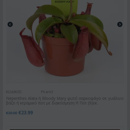
ΚΩΔΙΚΟΣ:
Plcarn3
Nepenthes Alata ή Bloody Mary φυτό σαρκοφάγο σε γυάλινο
βάζο ή κεραμικό ποτ με διακόσμηση !!! Ποτ (9)εκ.
€
23.99
€
30.00