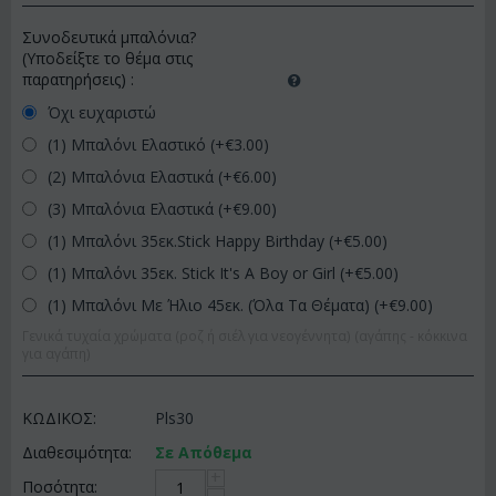
Συνοδευτικά μπαλόνια?
(Υποδείξτε το θέμα στις
παρατηρήσεις)
:
Όχι ευχαριστώ
(1) Μπαλόνι Ελαστικό (+€
3.00
)
(2) Μπαλόνια Ελαστικά (+€
6.00
)
(3) Μπαλόνια Ελαστικά (+€
9.00
)
(1) Μπαλόνι 35εκ.Stick Happy Birthday (+€
5.00
)
(1) Μπαλόνι 35εκ. Stick It's A Boy or Girl (+€
5.00
)
(1) Μπαλόνι Με Ήλιο 45εκ. (Όλα Τα Θέματα) (+€
9.00
)
Γενικά τυχαία χρώματα (ροζ ή σιέλ για νεογέννητα) (αγάπης - κόκκινα
για αγάπη)
ΚΩΔΙΚΟΣ:
Pls30
Διαθεσιμότητα:
Σε Απόθεμα
+
Ποσότητα: