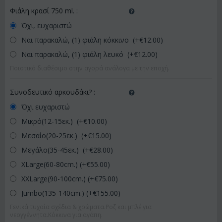
Φιάλη κρασί 750 ml.
:
Όχι, ευχαριστώ
Ναι παρακαλώ, (1) φιάλη κόκκινο (+€
12.00
)
Ναι παρακαλώ, (1) φιάλη λευκό (+€
12.00
)
Ποιοτικό διαθέσιμο στην αγορά ανάλογα με την εποχή.
Συνοδευτικό αρκουδάκι?
:
Όχι ευχαριστώ
Μικρό(12-15εκ.) (+€
10.00
)
Μεσαίο(20-25εκ.) (+€
15.00
)
Μεγάλο(35-45εκ.) (+€
28.00
)
XLarge(60-80cm.) (+€
55.00
)
XXLarge(90-100cm.) (+€
75.00
)
Jumbo(135-140cm.) (+€
155.00
)
Γενικά τυχαία σχέδια & χρώματα.Ροζ και μπλέ για
νεογγέννητα.Κόκκινα για αγάπη.