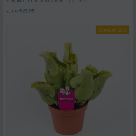
κεραμικό ποτ με διακόσμηση !!! Ποτ (9)εκ.
€
23.99
€
30.00
Έκπτωση 20%