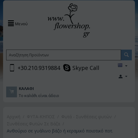
Μενού
+30.210.9319884
Skype Call
ΚΑΛΆΘΙ
Το καλάθι είναι άδειο
Αρχική
/
ΦΥΤΑ-ΚΗΠΟΣ
/
Φυτά - Συνθέσεις φυτών
/
Συνθέσεις Φυτών Σε Βάζα
/
Ανθούριο σε γυάλινο βάζο ή κεραμικό ποιοτικό ποτ.