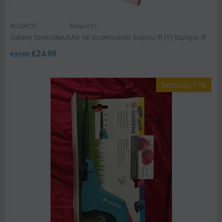
ΚΩΔΙΚΟΣ:
Rospre27
Galaxy τριαντάφυλλο σε συσκευασία δώρου !!! (1) τεμάχιo !!!
€
24.99
€
32.00
Έκπτωση 17%