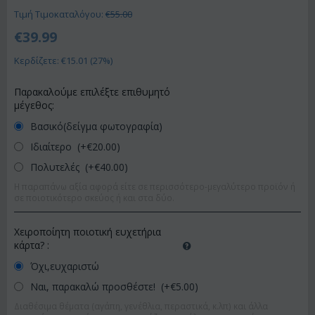
Τιμή Τιμοκαταλόγου:
€
55.00
€
39.99
Κερδίζετε: €
15.01
(
27
%)
Παρακαλούμε επιλέξτε επιθυμητό
μέγεθος:
Βασικό(δείγμα φωτογραφία)
Ιδιαίτερο (+€
20.00
)
Πολυτελές (+€
40.00
)
Η παραπάνω αξία αφορά είτε σε περισσότερο-μεγαλύτερο προϊόν ή
σε ποιοτικότερο σκεύος ή και στα δύο.
Χειροποίητη ποιοτική ευχετήρια
κάρτα?
:
Όχι,ευχαριστώ
Ναι, παρακαλώ προσθέστε! (+€
5.00
)
Διαθέσιμα θέματα (αγάπη, γενέθλια, περαστικά, κ.λπ) και άλλα