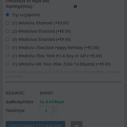
(Υποδείξτε το θέμα στις
παρατηρήσεις)
:
Όχι ευχαριστώ
(1) Μπαλόνι Ελαστικό (+€
3.00
)
(2) Μπαλόνια Ελαστικά (+€
6.00
)
(3) Μπαλόνια Ελαστικά (+€
9.00
)
(1) Μπαλόνι 35εκ.Stick Happy Birthday (+€
5.00
)
(1) Μπαλόνι 35εκ. Stick It's A Boy or Girl (+€
5.00
)
(1) Μπαλόνι Με Ήλιο 45εκ. (Όλα Τα Θέματα) (+€
9.00
)
Γενικά τυχαία χρώματα (ροζ ή σιέλ για νεογέννητα) (αγάπης - κόκκινα
για αγάπη)
ΚΩΔΙΚΟΣ:
Birth85
Διαθεσιμότητα:
Σε Απόθεμα
+
Ποσότητα:
−
ΠΡΟΣΘΉΚΗ ΣΤΟ ΚΑΛΆΘΙ