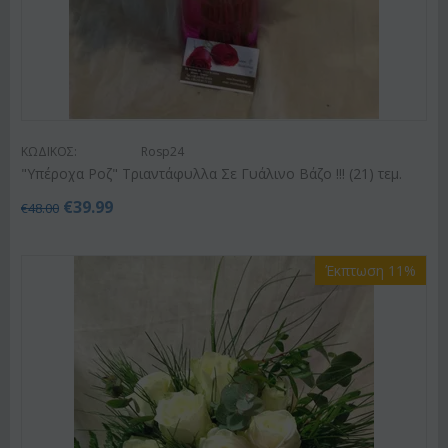
ΚΩΔΙΚΟΣ:
Rosp24
"Υπέροχα Ροζ" Τριαντάφυλλα Σε Γυάλινο Βάζο !!! (21) τεμ.
€
39.99
€
48.00
Έκπτωση 11%