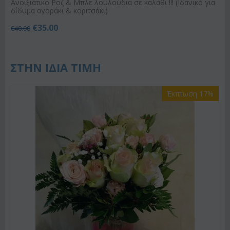
Ανοιξιάτικο Ροζ & Μπλε λουλούδια σε καλάθι !!! (Ιδανικό για
δίδυμα αγοράκι & κοριτσάκι)
€
35.00
€
40.00
ΣΤΗΝ ΙΔΙΑ ΤΙΜΗ
Έκπτωση 17%