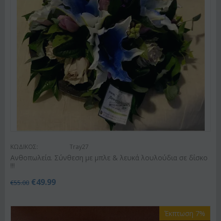
ΚΩΔΙΚΟΣ:
Tray27
Ανθοπωλεία. Σύνθεση με μπλε & λευκά λουλούδια σε δίσκο
!!!
€
49.99
€
55.00
Έκπτωση 7%