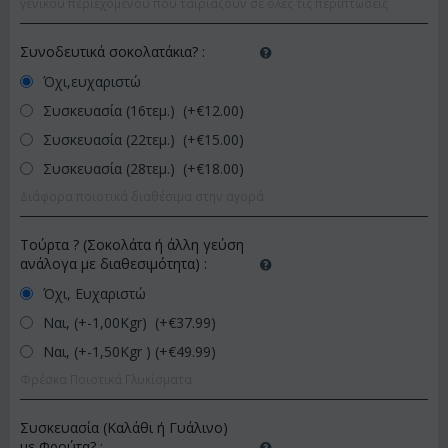
γενικού περιεχομένου που ταιριάζουν σε όλες τις περιπτώσεις
Συνοδευτικά σοκολατάκια?
:
Όχι,ευχαριστώ
Συσκευασία (16τεμ.) (+€
12.00
)
Συσκευασία (22τεμ.) (+€
15.00
)
Συσκευασία (28τεμ.) (+€
18.00
)
Διάφορα ποιοτικά διαθέσιμα στην αγορά
Τούρτα ? (Σοκολάτα ή άλλη γεύση
ανάλογα με διαθεσιμότητα)
:
Όχι, Ευχαριστώ
Ναι, (+-1,00Kgr) (+€
37.99
)
Ναι, (+-1,50Kgr ) (+€
49.99
)
Φρέσκα Ποιοτικά Γλυκίσματα
Συσκευασία (Καλάθι ή Γυάλινο)
με Φρούτα?
: