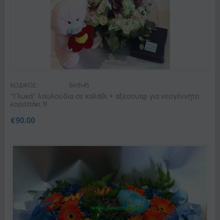
ΚΩΔΙΚΟΣ:
Birth45
"Γλυκά" λουλούδια σε καλάθι + αξεσουαρ για νεογέννητο
κοριτσάκι !!!
€
90.00