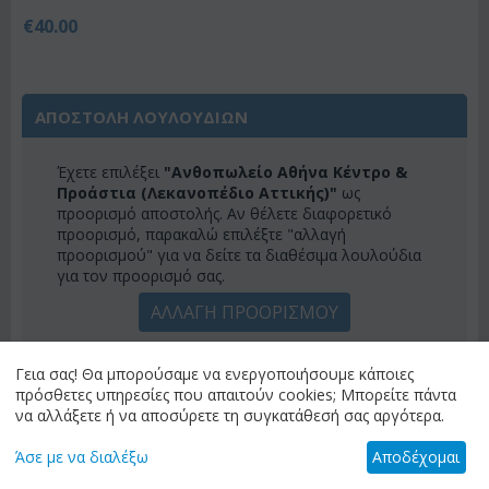
€
40.00
ΑΠΟΣΤΟΛΗ ΛΟΥΛΟΥΔΙΩΝ
Έχετε επιλέξει
"Ανθοπωλείο Αθήνα Κέντρο &
Προάστια (Λεκανοπέδιο Αττικής)"
ως
προορισμό αποστολής. Αν θέλετε διαφορετικό
προορισμό, παρακαλώ επιλέξτε "αλλαγή
προορισμού" για να δείτε τα διαθέσιμα λουλούδια
για τον προορισμό σας.
ΑΛΛΑΓΗ ΠΡΟΟΡΙΣΜΟΥ
Γεια σας! Θα μπορούσαμε να ενεργοποιήσουμε κάποιες
ΚΑΤΗΓΟΡΙΕΣ
πρόσθετες υπηρεσίες που απαιτούν cookies; Μπορείτε πάντα
να αλλάξετε ή να αποσύρετε τη συγκατάθεσή σας αργότερα.
ΜΕΝΟΎ
Άσε με να διαλέξω
Αποδέχομαι