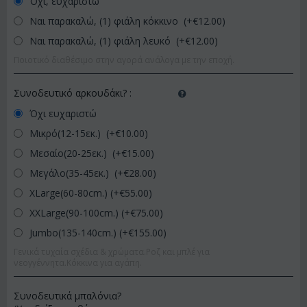
Όχι, ευχαριστώ
Ναι παρακαλώ, (1) φιάλη κόκκινο (+€
12.00
)
Ναι παρακαλώ, (1) φιάλη λευκό (+€
12.00
)
Ποιοτικό διαθέσιμο στην αγορά ανάλογα με την εποχή.
Συνοδευτικό αρκουδάκι?
:
Όχι ευχαριστώ
Μικρό(12-15εκ.) (+€
10.00
)
Μεσαίο(20-25εκ.) (+€
15.00
)
Μεγάλο(35-45εκ.) (+€
28.00
)
XLarge(60-80cm.) (+€
55.00
)
XXLarge(90-100cm.) (+€
75.00
)
Jumbo(135-140cm.) (+€
155.00
)
Γενικά τυχαία σχέδια & χρώματα.Ροζ και μπλέ για
νεογγέννητα.Κόκκινα για αγάπη.
Συνοδευτικά μπαλόνια?