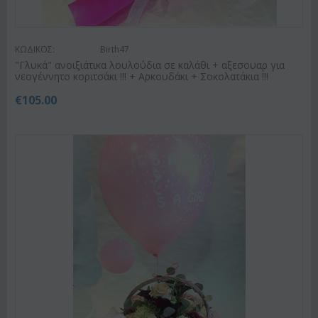
ΚΩΔΙΚΟΣ:
Birth47
"Γλυκά" ανοιξιάτικα λουλούδια σε καλάθι + αξεσουαρ για
νεογέννητο κοριτσάκι !!! + Αρκουδάκι + Σοκολατάκια !!!
€
105.00