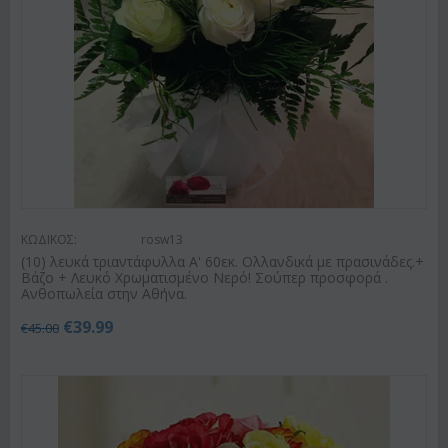
ΚΩΔΙΚΟΣ:
rosw13
(10) λευκά τριαντάφυλλα Α' 60εκ. Ολλανδικά με πρασινάδες.+
Βάζο + Λευκό Χρωματισμένο Νερό! Σούπερ προσφορά .
Ανθοπωλεία στην Αθήνα.
€
39.99
€
45.00