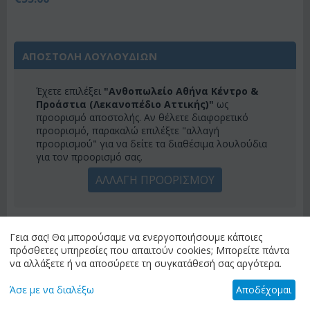
ΑΠΟΣΤΟΛΗ ΛΟΥΛΟΥΔΙΩΝ
Έχετε επιλέξει
"Ανθοπωλείο Αθήνα Κέντρο &
Προάστια (Λεκανοπέδιο Αττικής)"
ως
προορισμό αποστολής. Αν θέλετε διαφορετικό
προορισμό, παρακαλώ επιλέξτε "αλλαγή
προορισμού" για να δείτε τα διαθέσιμα λουλούδια
για τον προορισμό σας.
ΑΛΛΑΓΗ ΠΡΟΟΡΙΣΜΟΥ
ΚΑΤΗΓΟΡΙΕΣ
Γεια σας! Θα μπορούσαμε να ενεργοποιήσουμε κάποιες
πρόσθετες υπηρεσίες που απαιτούν cookies; Μπορείτε πάντα
να αλλάξετε ή να αποσύρετε τη συγκατάθεσή σας αργότερα.
ΜΕΝΟΎ
Άσε με να διαλέξω
Αποδέχομαι