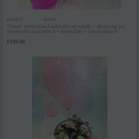
ΚΩΔΙΚΟΣ:
Birth47
"Γλυκά" ανοιξιάτικα λουλούδια σε καλάθι + αξεσουαρ για
νεογέννητο κοριτσάκι !!! + Αρκουδάκι + Σοκολατάκια !!!
€
105.00