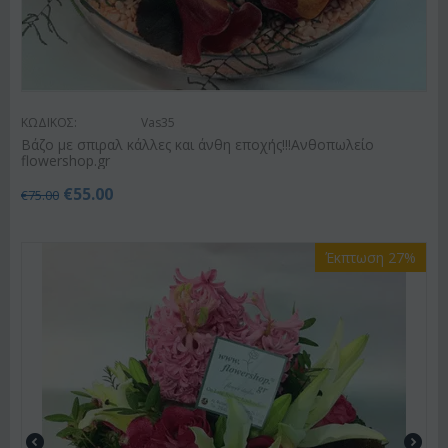
ΚΩΔΙΚΟΣ:
Vas35
Βάζο με σπιραλ κάλλες και άνθη εποχής!!!Ανθοπωλείο
flowershop.gr
€
55.00
€
75.00
Έκπτωση 27%