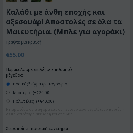
Καλάθι με άνθη εποχής και
αξεσουάρ! Αποστολές σε όλα τα
Μαιευτήρια. (Μπλε για αγοράκι)
Γράψτε μια κριτική
€
55.00
Παρακαλούμε επιλέξτε επιθυμητό
μέγεθος:
Βασικό(δείγμα φωτογραφία)
Ιδιαίτερο (+€
20.00
)
Πολυτελές (+€
40.00
)
Η παραπάνω αξία αφορά είτε σε περισσότερο-μεγαλύτερο προϊόν ή
σε ποιοτικότερο σκεύος ή και στα δύο.
Χειροποίητη ποιοτική ευχετήρια