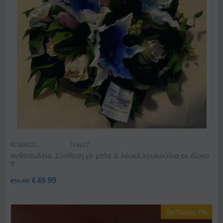
ΚΩΔΙΚΟΣ:
Tray27
Ανθοπωλεία. Σύνθεση με μπλε & λευκά λουλούδια σε δίσκο
!!!
€
49.99
€
55.00
Έκπτωση 7%