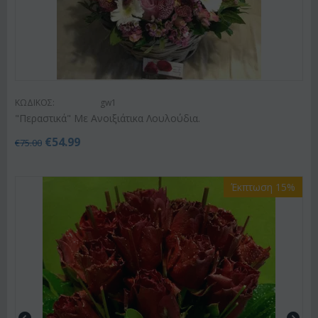
ΚΩΔΙΚΟΣ:
gw1
"Περαστικά" Με Ανοιξιάτικα Λουλούδια.
€
54.99
€
75.00
Έκπτωση 15%