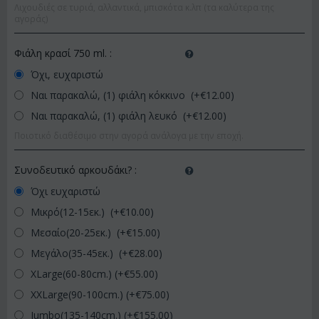
Λιχουδιές σε τυριά, αλλαντικά, μπισκότα κ.λπ (τα καλύτερα της
αγοράς)
Φιάλη κρασί 750 ml.
:
Όχι, ευχαριστώ
Ναι παρακαλώ, (1) φιάλη κόκκινο (+€
12.00
)
Ναι παρακαλώ, (1) φιάλη λευκό (+€
12.00
)
Ποιοτικό διαθέσιμο στην αγορά ανάλογα με την εποχή.
Συνοδευτικό αρκουδάκι?
:
Όχι ευχαριστώ
Μικρό(12-15εκ.) (+€
10.00
)
Μεσαίο(20-25εκ.) (+€
15.00
)
Μεγάλο(35-45εκ.) (+€
28.00
)
XLarge(60-80cm.) (+€
55.00
)
XXLarge(90-100cm.) (+€
75.00
)
Jumbo(135-140cm.) (+€
155.00
)