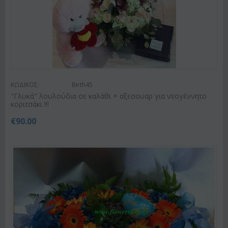
ΚΩΔΙΚΟΣ:
Birth45
"Γλυκά" λουλούδια σε καλάθι + αξεσουαρ για νεογέννητο
κοριτσάκι !!!
€
90.00