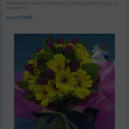
Ανθοπωλείο. Κάλλες Σύνθεση σε γυάλινο βάζο (10) τεμ. &
πρασινάδες
€
54.99
€
65.00