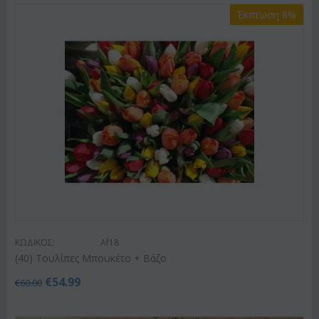
Έκπτωση 8%
ΚΩΔΙΚΟΣ:
Af18
(40) Τουλίπες Μπουκέτο + Βάζο
€
54.99
€
60.00