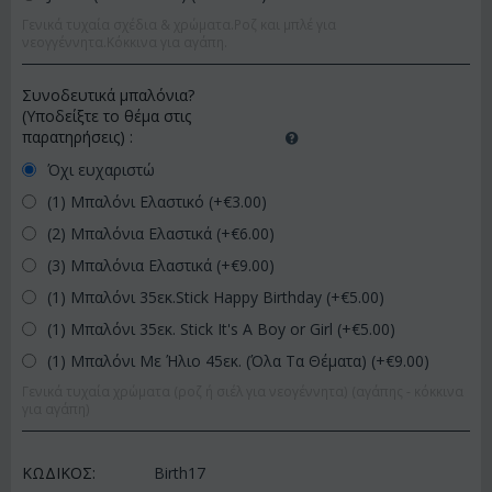
Γενικά τυχαία σχέδια & χρώματα.Ροζ και μπλέ για
νεογγέννητα.Κόκκινα για αγάπη.
Συνοδευτικά μπαλόνια?
(Υποδείξτε το θέμα στις
παρατηρήσεις)
:
Όχι ευχαριστώ
(1) Μπαλόνι Ελαστικό (+€
3.00
)
(2) Μπαλόνια Ελαστικά (+€
6.00
)
(3) Μπαλόνια Ελαστικά (+€
9.00
)
(1) Μπαλόνι 35εκ.Stick Happy Birthday (+€
5.00
)
(1) Μπαλόνι 35εκ. Stick It's A Boy or Girl (+€
5.00
)
(1) Μπαλόνι Με Ήλιο 45εκ. (Όλα Τα Θέματα) (+€
9.00
)
Γενικά τυχαία χρώματα (ροζ ή σιέλ για νεογέννητα) (αγάπης - κόκκινα
για αγάπη)
ΚΩΔΙΚΟΣ:
Birth17