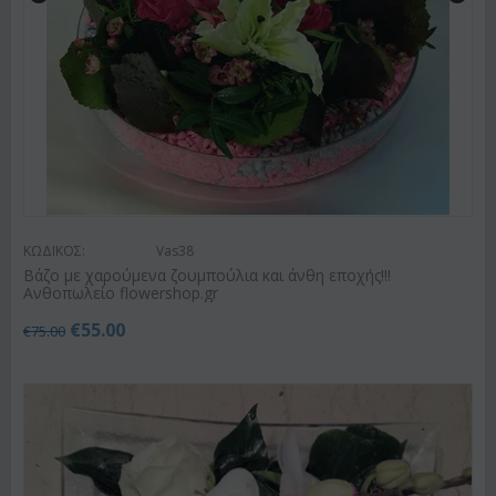
ΚΩΔΙΚΟΣ:
Vas38
Βάζο με χαρούμενα ζουμπούλια και άνθη εποχής!!!
Ανθοπωλείο flowershop.gr
€
55.00
€
75.00