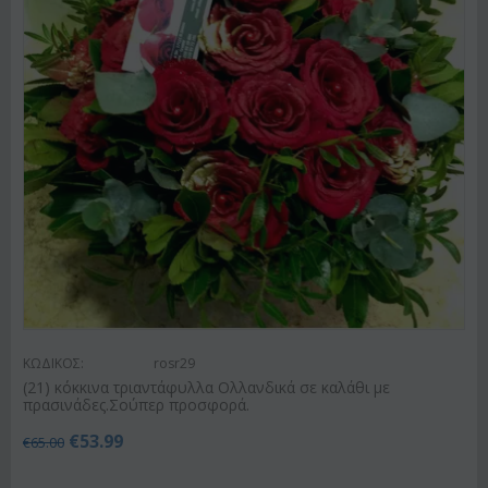
ΚΩΔΙΚΟΣ:
rosr29
(21) κόκκινα τριαντάφυλλα Ολλανδικά σε καλάθι με
πρασινάδες.Σούπερ προσφορά.
€
53.99
€
65.00