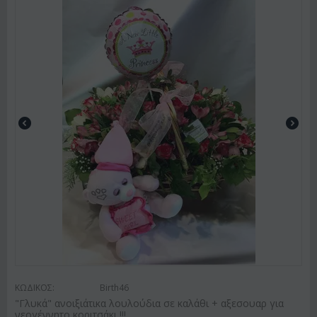
ΚΩΔΙΚΟΣ:
Birth46
"Γλυκά" ανοιξιάτικα λουλούδια σε καλάθι + αξεσουαρ για
νεογέννητο κοριτσάκι !!!