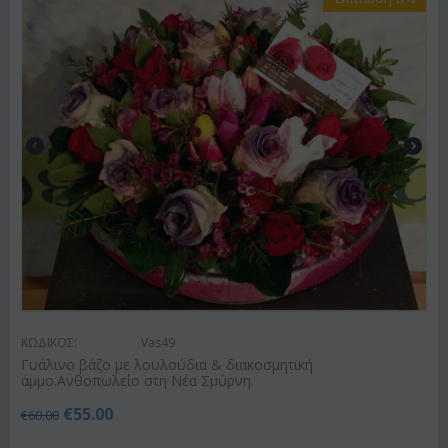
ΚΩΔΙΚΟΣ:
Vas49
Γυάλινο βάζο με λουλούδια & διακοσμητική
άμμο.Ανθοπωλείο στη Νέα Σμύρνη.
€
55.00
€
60.00