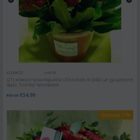
ΚΩΔΙΚΟΣ:
rosr34
(21) κόκκινα τριαντάφυλλα Ολλανδικά σε βάζο με χρωματιστή
άμμο. Σούπερ προσφορά.
€
54.99
€
65.00
Έκπτωση 17%