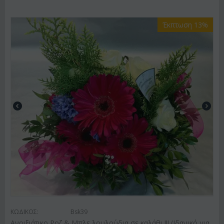
Έκπτωση 13%
ΚΩΔΙΚΟΣ:
Bsk39
Ανοιξιάτικο Ροζ & Μπλε λουλούδια σε καλάθι !!! (Ιδανικό για