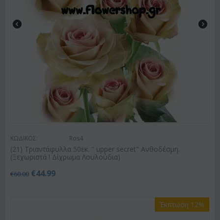
ΚΩΔΙΚΟΣ:
Ros4
(21) Τριαντάφυλλα 50εκ. " upper secret" Ανθοδέσμη.
(Ξεχωριστά ! Δίχρωμα Λουλούδια)
€
44.99
€
60.00
Έκπτωση 12%