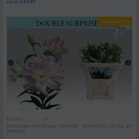
€
44.99
€
65.00
Έκπτωση 10%
ΚΩΔΙΚΟΣ:
Lil1
Ανθοδέσμη από λίλιουμ "Οριένταλ". Λευκά ή ροζ. (10) τεμ. 3/5
άνθη/τεμ.