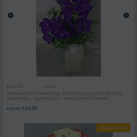
ΚΩΔΙΚΟΣ:
orch18
Ανθοπωλείο flowershop.gr Σύνθεση με ορχιδέες βάντα (ή
φαλαίνοψις - σιμπιντιουμ)+ Διακόσμηση.Exclusive!!!
€
64.99
€
120.00
Έκπτωση 17%