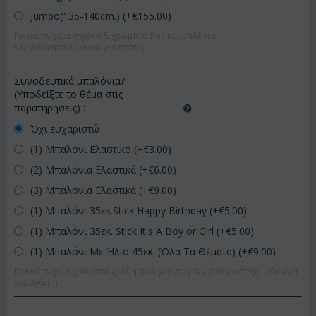
Jumbo(135-140cm.) (+€
155.00
)
Γενικά τυχαία σχέδια & χρώματα.Ροζ και μπλέ για
νεογγέννητα.Κόκκινα για αγάπη.
Συνοδευτικά μπαλόνια?
(Υποδείξτε το θέμα στις
παρατηρήσεις)
:
Όχι ευχαριστώ
(1) Μπαλόνι Ελαστικό (+€
3.00
)
(2) Μπαλόνια Ελαστικά (+€
6.00
)
(3) Μπαλόνια Ελαστικά (+€
9.00
)
(1) Μπαλόνι 35εκ.Stick Happy Birthday (+€
5.00
)
(1) Μπαλόνι 35εκ. Stick It's A Boy or Girl (+€
5.00
)
(1) Μπαλόνι Με Ήλιο 45εκ. (Όλα Τα Θέματα) (+€
9.00
)
Γενικά τυχαία χρώματα (ροζ ή σιέλ για νεογέννητα) (αγάπης - κόκκινα
για αγάπη)