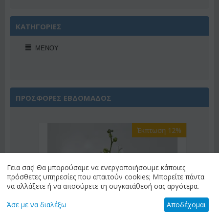
ΚΑΤΗΓΟΡΙΕΣ
ΜΕΝΟΎ
ΠΡΟΣΦΟΡΕΣ ΕΒΔΟΜΑΔΟΣ
Έκπτωση 12%
2%
Γεια σας! Θα μπορούσαμε να ενεργοποιήσουμε κάποιες
πρόσθετες υπηρεσίες που απαιτούν cookies; Μπορείτε πάντα
να αλλάξετε ή να αποσύρετε τη συγκατάθεσή σας αργότερα.
Άσε με να διαλέξω
Αποδέχομαι