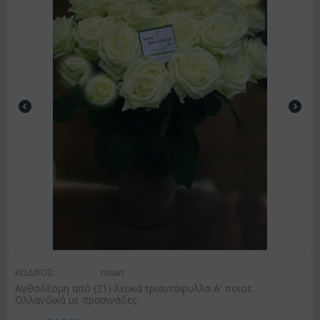
ΚΩΔΙΚΟΣ:
rosw1
Ανθοδέσμη από (21) λευκά τριαντάφυλλα Α' ποιοτ.
Ολλανδικά με πρασινάδες.