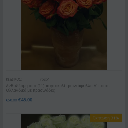
ΚΩΔΙΚΟΣ:
roso1
Ανθοδέσμη από (11) πορτοκαλί τριαντάφυλλα Α' ποιοτ.
Ολλανδικά με πρασινάδες.
€
45.00
€
50.00
Έκπτωση 31%