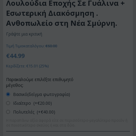
Λουλούδια Εποχής Σε Γυάλινα +
Εσωτερική Διακόσμηση .
Ανθοπωλείο στη Νέα Σμύρνη.
Γράψτε μια κριτική
Τιμή Τιμοκαταλόγου:
€
60.00
€
44.99
Κερδίζετε: €
15.01
(
25
%)
Παρακαλούμε επιλέξτε επιθυμητό
μέγεθος:
Βασικό(δείγμα φωτογραφία)
Ιδιαίτερο (+€
20.00
)
Πολυτελές (+€
40.00
)
Η παραπάνω αξία αφορά είτε σε περισσότερο-μεγαλύτερο προϊόν ή
σε ποιοτικότερο σκεύος ή και στα δύο.