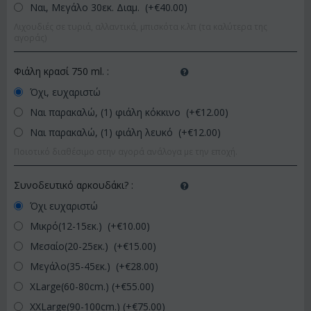
Ναι, Μεγάλο 30εκ. Διαμ. (+€
40.00
)
Λιχουδιές σε τυριά, αλλαντικά, μπισκότα κ.λπ (τα καλύτερα της
αγοράς)
Φιάλη κρασί 750 ml.
:
Όχι, ευχαριστώ
Ναι παρακαλώ, (1) φιάλη κόκκινο (+€
12.00
)
Ναι παρακαλώ, (1) φιάλη λευκό (+€
12.00
)
Ποιοτικό διαθέσιμο στην αγορά ανάλογα με την εποχή.
Συνοδευτικό αρκουδάκι?
:
Όχι ευχαριστώ
Μικρό(12-15εκ.) (+€
10.00
)
Μεσαίο(20-25εκ.) (+€
15.00
)
Μεγάλο(35-45εκ.) (+€
28.00
)
XLarge(60-80cm.) (+€
55.00
)
XXLarge(90-100cm.) (+€
75.00
)