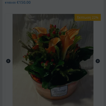
€
150.00
€
180.00
Έκπτωση 22%