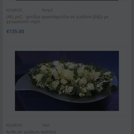
ΚΩΔΙΚΟΣ:
Rosp2
(40) ροζ - φούξια τριαντάφυλλα σε γυάλινο βάζο με
χρωματιστό νερό
€
135.00
ΚΩΔΙΚΟΣ:
Vas1
Άνθη σε γυάλινη πιατέλα