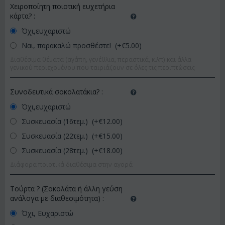
Χειροποίητη ποιοτική ευχετήρια
κάρτα?
:
Όχι,ευχαριστώ
Ναι, παρακαλώ προσθέστε! (+€
5.00
)
Διαθέσιμα θέματα (αγάπη, γενέθλια, περαστικά, κ.λπ) και άλλα
γενικού περιεχομένου που ταιριάζουν σε όλες τις περιπτώσεις
Συνοδευτικά σοκολατάκια?
:
Όχι,ευχαριστώ
Συσκευασία (16τεμ.) (+€
12.00
)
Συσκευασία (22τεμ.) (+€
15.00
)
Συσκευασία (28τεμ.) (+€
18.00
)
Διάφορα ποιοτικά διαθέσιμα στην αγορά
Τούρτα ? (Σοκολάτα ή άλλη γεύση
ανάλογα με διαθεσιμότητα)
:
Όχι, Ευχαριστώ