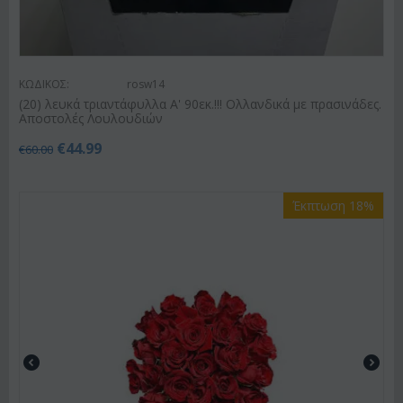
ΚΩΔΙΚΟΣ:
rosw14
(20) λευκά τριαντάφυλλα Α' 90εκ.!!! Ολλανδικά με πρασινάδες.
Αποστολές Λουλουδιών
€
44.99
€
60.00
Έκπτωση 18%