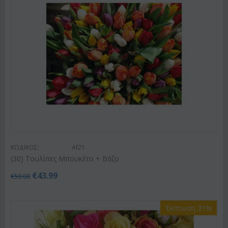
ΚΩΔΙΚΟΣ:
Af21
(30) Τουλίπες Μπουκέτο + Βάζο
€
43.99
€
50.00
Έκπτωση 31%