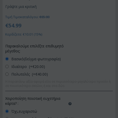
Γράψτε μια κριτική
Τιμή Τιμοκαταλόγου:
€
65.00
€
54.99
Κερδίζετε: €
10.01
(
15
%)
Παρακαλούμε επιλέξτε επιθυμητό
μέγεθος:
Βασικό(δείγμα φωτογραφία)
Ιδιαίτερο (+€
20.00
)
Πολυτελές (+€
40.00
)
Η παραπάνω αξία αφορά είτε σε περισσότερο-μεγαλύτερο προϊόν ή
σε ποιοτικότερο σκεύος ή και στα δύο.
Χειροποίητη ποιοτική ευχετήρια
κάρτα?
:
Όχι,ευχαριστώ