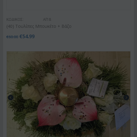
ΚΩΔΙΚΟΣ:
Af18
(40) Τουλίπες Μπουκέτο + Βάζο
€
54.99
€
60.00