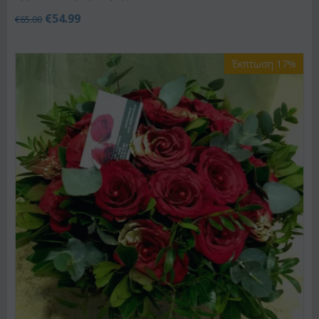
€
54.99
€
65.00
Έκπτωση 17%