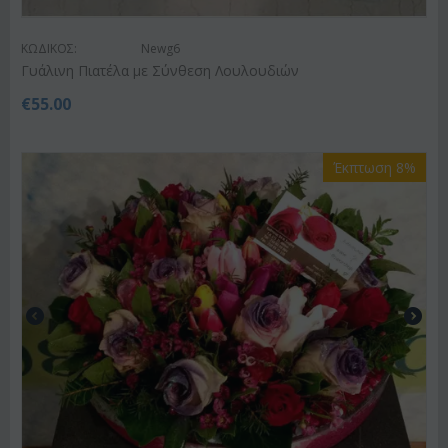
ΚΩΔΙΚΟΣ:
Newg6
Γυάλινη Πιατέλα με Σύνθεση Λουλουδιών
€
55.00
Έκπτωση 8%