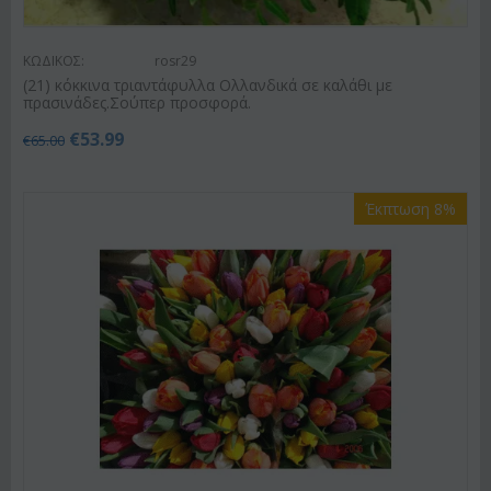
ΚΩΔΙΚΟΣ:
rosr29
(21) κόκκινα τριαντάφυλλα Ολλανδικά σε καλάθι με
πρασινάδες.Σούπερ προσφορά.
€
53.99
€
65.00
Έκπτωση 8%