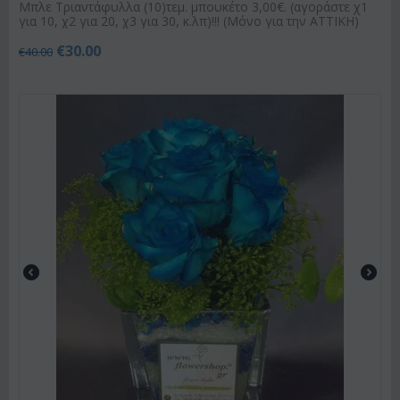
Μπλε Τριαντάφυλλα (10)τεμ. μπουκέτο 3,00€. (αγοράστε χ1
για 10, χ2 για 20, χ3 για 30, κ.λπ)!!! (Μόνο για την ΑΤΤΙΚΗ)
€
30.00
€
40.00