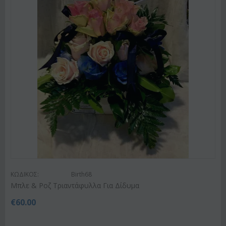
ΚΩΔΙΚΟΣ:
Birth68
Μπλε & Ροζ Τριαντάφυλλα Για Δίδυμα
€
60.00