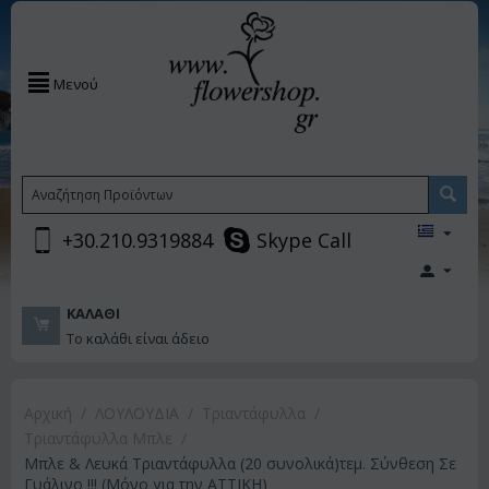
Μενού
+30.210.9319884
Skype Call
ΚΑΛΆΘΙ
Το καλάθι είναι άδειο
Αρχική
/
ΛΟΥΛΟΥΔΙΑ
/
Τριαντάφυλλα
/
Τριαντάφυλλα Μπλε
/
Μπλε & Λευκά Τριαντάφυλλα (20 συνολικά)τεμ. Σύνθεση Σε
Γυάλινο !!! (Μόνο για την ΑΤΤΙΚΗ)