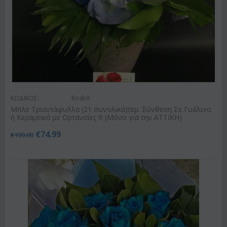
ΚΩΔΙΚΟΣ:
Rosb9
Μπλε Τριαντάφυλλα (21 συνολικά)τεμ. Σύνθεση Σε Γυάλινο
ή Κεραμεικό με Ορτανσίες !!! (Μόνο για την ΑΤΤΙΚΗ)
€
74.99
€
100.00