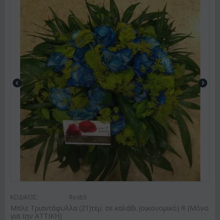
ΚΩΔΙΚΟΣ:
Rosb5
Μπλε Τριαντάφυλλα (21)τεμ. σε καλάθι (οικονομικό) !!! (Μόνο
για την ΑΤΤΙΚΗ)