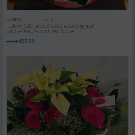
ΚΩΔΙΚΟΣ:
Vas49
Γυάλινο βάζο με λουλούδια & διακοσμητική
άμμο.Ανθοπωλείο στη Νέα Σμύρνη.
€
55.00
€
60.00