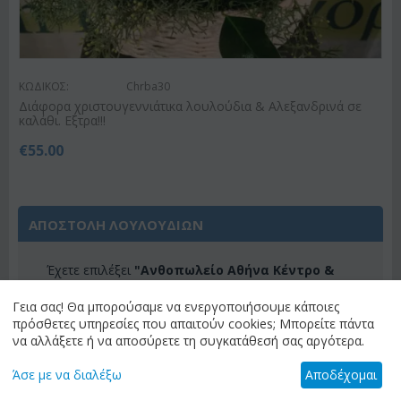
ΚΩΔΙΚΟΣ:
Chrba30
Διάφορα χριστουγεννιάτικα λουλούδια & Αλεξανδρινά σε
καλάθι. Εξτρα!!!
€
55.00
ΑΠΟΣΤΟΛΗ ΛΟΥΛΟΥΔΙΩΝ
Έχετε επιλέξει
"Ανθοπωλείο Αθήνα Κέντρο &
Προάστια (Λεκανοπέδιο Αττικής)"
ως
προορισμό αποστολής. Αν θέλετε διαφορετικό
Γεια σας! Θα μπορούσαμε να ενεργοποιήσουμε κάποιες
προορισμό, παρακαλώ επιλέξτε "αλλαγή
πρόσθετες υπηρεσίες που απαιτούν cookies; Μπορείτε πάντα
προορισμού" για να δείτε τα διαθέσιμα λουλούδια
να αλλάξετε ή να αποσύρετε τη συγκατάθεσή σας αργότερα.
για τον προορισμό σας.
Άσε με να διαλέξω
Αποδέχομαι
ΑΛΛΑΓΗ ΠΡΟΟΡΙΣΜΟΥ