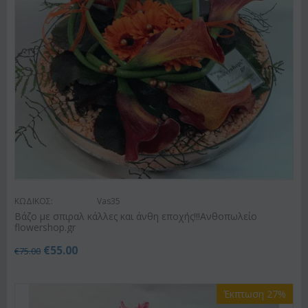
ΚΩΔΙΚΟΣ:
Vas35
Βάζο με σπιραλ κάλλες και άνθη εποχής!!!Ανθοπωλείο
flowershop.gr
€
55.00
€
75.00
Έκπτωση 27%