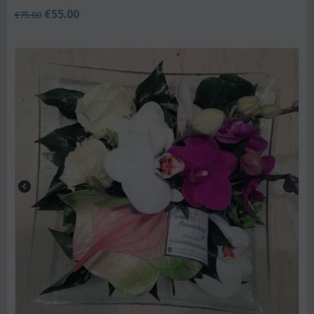
€
55.00
€
75.00