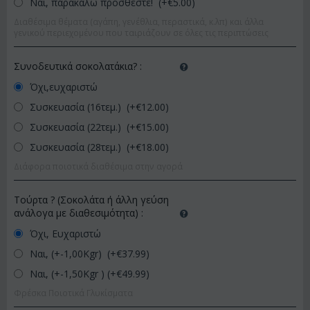
Ναι, παρακαλώ προσθέστε! (+€
5.00
)
Διαθέσιμα θέματα (αγάπη, γενέθλια, περαστικά, κ.λπ) και άλλα
γενικού περιεχομένου που ταιριάζουν σε όλες τις περιπτώσεις
Συνοδευτικά σοκολατάκια?
:
Όχι,ευχαριστώ
Συσκευασία (16τεμ.) (+€
12.00
)
Συσκευασία (22τεμ.) (+€
15.00
)
Συσκευασία (28τεμ.) (+€
18.00
)
Διάφορα ποιοτικά διαθέσιμα στην αγορά
Τούρτα ? (Σοκολάτα ή άλλη γεύση
ανάλογα με διαθεσιμότητα)
:
Όχι, Ευχαριστώ
Ναι, (+-1,00Kgr) (+€
37.99
)
Ναι, (+-1,50Kgr ) (+€
49.99
)
Φρέσκα Ποιοτικά Γλυκίσματα