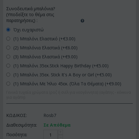
Συνοδευτικά μπαλόνια?
(Υποδείξτε το θέμα στις
παρατηρήσεις)
:
Όχι ευχαριστώ
(1) Μπαλόνι Ελαστικό (+€
3.00
)
(2) Μπαλόνια Ελαστικά (+€
6.00
)
(3) Μπαλόνια Ελαστικά (+€
9.00
)
(1) Μπαλόνι 35εκ.Stick Happy Birthday (+€
5.00
)
(1) Μπαλόνι 35εκ. Stick It's A Boy or Girl (+€
5.00
)
(1) Μπαλόνι Με Ήλιο 45εκ. (Όλα Τα Θέματα) (+€
9.00
)
Γενικά τυχαία χρώματα (ροζ ή σιέλ για νεογέννητα) (αγάπης - κόκκινα
για αγάπη)
ΚΩΔΙΚΟΣ:
Rosb7
Διαθεσιμότητα:
Σε Απόθεμα
+
Ποσότητα:
−