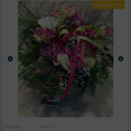
Έκπτωση 13%
ΚΩΔΙΚΟΣ:
winb19