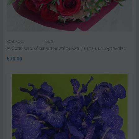
ΚΩΔΙΚΟΣ:
rosr8
Ανθοπωλειο.Κόκκινα τριαντάφυλλα (10) τεμ. και ορτανσίες.
€
70.00