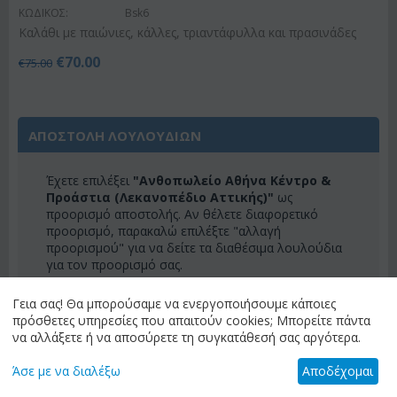
ΚΩΔΙΚΟΣ:
Bsk6
Καλάθι με παιώνιες, κάλλες, τριαντάφυλλα και πρασινάδες
€
70.00
€
75.00
ΑΠΟΣΤΟΛΗ ΛΟΥΛΟΥΔΙΩΝ
Έχετε επιλέξει
"Ανθοπωλείο Αθήνα Κέντρο &
Προάστια (Λεκανοπέδιο Αττικής)"
ως
προορισμό αποστολής. Αν θέλετε διαφορετικό
προορισμό, παρακαλώ επιλέξτε "αλλαγή
προορισμού" για να δείτε τα διαθέσιμα λουλούδια
για τον προορισμό σας.
ΑΛΛΑΓΗ ΠΡΟΟΡΙΣΜΟΥ
Γεια σας! Θα μπορούσαμε να ενεργοποιήσουμε κάποιες
πρόσθετες υπηρεσίες που απαιτούν cookies; Μπορείτε πάντα
να αλλάξετε ή να αποσύρετε τη συγκατάθεσή σας αργότερα.
ΚΑΤΗΓΟΡΙΕΣ
Άσε με να διαλέξω
Αποδέχομαι