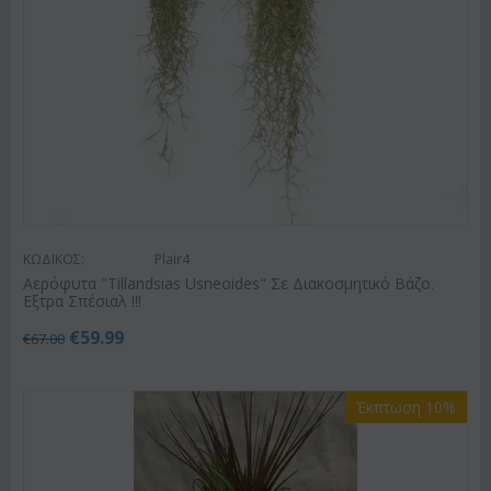
ΚΩΔΙΚΟΣ:
Plair4
Αερόφυτα "Tillandsias Usneoides" Σε Διακοσμητικό Βάζο.
Εξτρα Σπέσιαλ !!!
€
59.99
€
67.00
Έκπτωση 10%