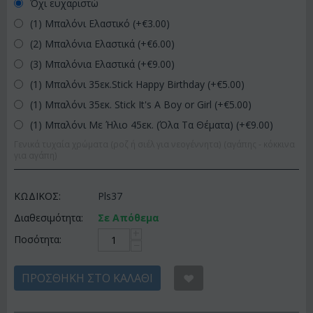
Όχι ευχαριστώ
(1) Μπαλόνι Ελαστικό (+€
3.00
)
(2) Μπαλόνια Ελαστικά (+€
6.00
)
(3) Μπαλόνια Ελαστικά (+€
9.00
)
(1) Μπαλόνι 35εκ.Stick Happy Birthday (+€
5.00
)
(1) Μπαλόνι 35εκ. Stick It's A Boy or Girl (+€
5.00
)
(1) Μπαλόνι Με Ήλιο 45εκ. (Όλα Τα Θέματα) (+€
9.00
)
Γενικά τυχαία χρώματα (ροζ ή σιέλ για νεογέννητα) (αγάπης - κόκκινα
για αγάπη)
ΚΩΔΙΚΟΣ:
Pls37
Διαθεσιμότητα:
Σε Απόθεμα
+
Ποσότητα:
−
ΠΡΟΣΘΉΚΗ ΣΤΟ ΚΑΛΆΘΙ