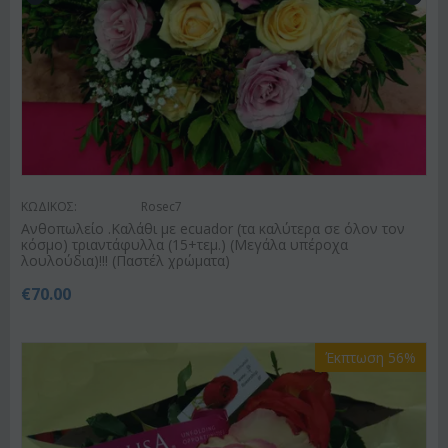
ΚΩΔΙΚΟΣ:
Rosec7
Ανθοπωλείο .Καλάθι με ecuador (τα καλύτερα σε όλον τον
κόσμο) τριαντάφυλλα (15+τεμ.) (Μεγάλα υπέροχα
λουλούδια)!!! (Παστέλ χρώματα)
€
70.00
Έκπτωση 56%