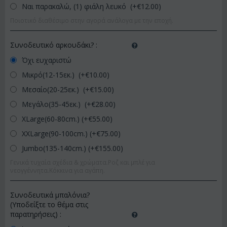
Ναι παρακαλώ, (1) φιάλη λευκό (+€
12.00
)
Ποιοτικό διαθέσιμο στην αγορά ανάλογα με την εποχή.
Συνοδευτικό αρκουδάκι?
:
Όχι ευχαριστώ
Μικρό(12-15εκ.) (+€
10.00
)
Μεσαίο(20-25εκ.) (+€
15.00
)
Μεγάλο(35-45εκ.) (+€
28.00
)
XLarge(60-80cm.) (+€
55.00
)
XXLarge(90-100cm.) (+€
75.00
)
Jumbo(135-140cm.) (+€
155.00
)
Γενικά τυχαία σχέδια & χρώματα.Ροζ και μπλέ για
νεογγέννητα.Κόκκινα για αγάπη.
Συνοδευτικά μπαλόνια?
(Υποδείξτε το θέμα στις
παρατηρήσεις)
: