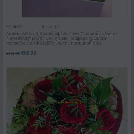
ΚΩΔΙΚΟΣ:
Rospre12
Ανθοπωλείο. (7) Βαλσαμωμένα "4ever" τριαντάφυλλα σε
"Πολυτελές" κουτί 15εκ. χ 15εκ. (διάφορα χρώματα
παρακαλούμε υποδείξτε μας την προτίμησή σας)
€
69.99
€
105.00