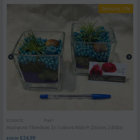
Έκπτωση 17%
ΚΩΔΙΚΟΣ:
Plair1
Αερόφυτα Tillandsias Σε Γυάλινα Βάζα !!! (Ζεύγος 2 βάζα)
€
24.99
€
30.00