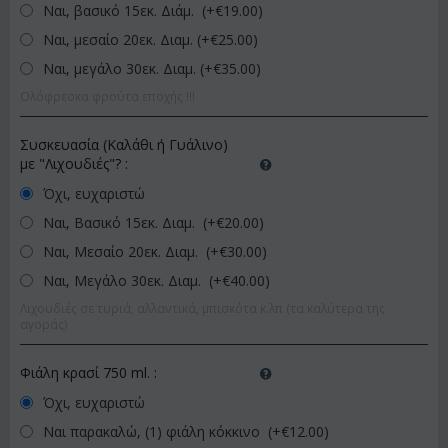
Ναι, βασικό 15εκ. Διάμ. (+€
19.00
)
Ναι, μεσαίο 20εκ. Διαμ. (+€
25.00
)
Ναι, μεγάλο 30εκ. Διαμ. (+€
35.00
)
Ολόφρεσκα φρούτα εποχής !!!
Συσκευασία (Καλάθι ή Γυάλινο)
με "Λιχουδιές"?
:
Όχι, ευχαριστώ
Ναι, Βασικό 15εκ. Διαμ. (+€
20.00
)
Ναι, Μεσαίο 20εκ. Διαμ. (+€
30.00
)
Ναι, Μεγάλο 30εκ. Διαμ. (+€
40.00
)
Λιχουδιές σε τυριά, αλλαντικά, μπισκότα κ.λπ (τα καλύτερα της
αγοράς)
Φιάλη κρασί 750 ml.
:
Όχι, ευχαριστώ
Ναι παρακαλώ, (1) φιάλη κόκκινο (+€
12.00
)