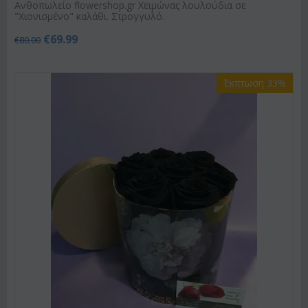
Ανθοπωλείο flowershop.gr Χειμώνας λουλούδια σε
"Χιονισμένο" καλάθι. Στρογγυλό.
€
69.99
€
80.00
Έκπτωση 33%