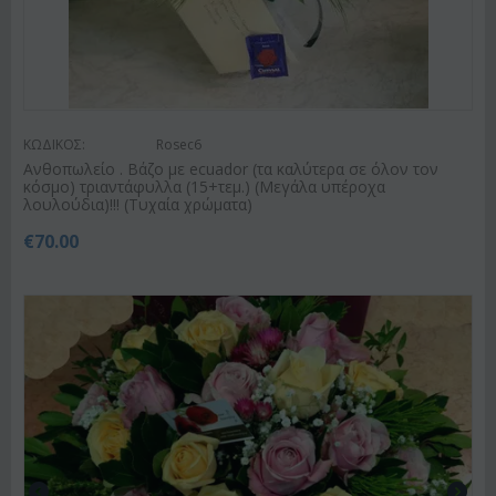
ΚΩΔΙΚΟΣ:
Rosec6
Ανθοπωλείο . Βάζο με ecuador (τα καλύτερα σε όλον τον
κόσμο) τριαντάφυλλα (15+τεμ.) (Μεγάλα υπέροχα
λουλούδια)!!! (Τυχαία χρώματα)
€
70.00