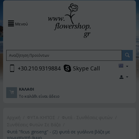
Μενού
+30.210.9319884
Skype Call
ΚΑΛΆΘΙ
Το καλάθι είναι άδειο
Αρχική
/
ΦΥΤΑ-ΚΗΠΟΣ
/
Φυτά - Συνθέσεις φυτών
/
Συνθέσεις Φυτών Σε Βάζα
/
Φυτά "ficus ginseng" - (2) φυτά σε γυάλινα βάζα με
χρωματιστή άμμο