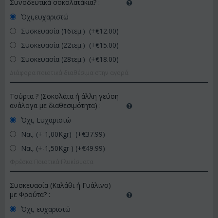
Συνοδευτικά σοκολατάκια?
:
Όχι,ευχαριστώ
Συσκευασία (16τεμ.) (+€
12.00
)
Συσκευασία (22τεμ.) (+€
15.00
)
Συσκευασία (28τεμ.) (+€
18.00
)
Διάφορα ποιοτικά διαθέσιμα στην αγορά
Τούρτα ? (Σοκολάτα ή άλλη γεύση
ανάλογα με διαθεσιμότητα)
:
Όχι, Ευχαριστώ
Ναι, (+-1,00Kgr) (+€
37.99
)
Ναι, (+-1,50Kgr ) (+€
49.99
)
Φρέσκα Ποιοτικά Γλυκίσματα
Συσκευασία (Καλάθι ή Γυάλινο)
με Φρούτα?
:
Όχι, ευχαριστώ