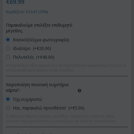
€
69.99
Κερδίζετε: €
10.01
(
13
%)
Παρακαλούμε επιλέξτε επιθυμητό
μέγεθος:
Βασικό(δείγμα φωτογραφία)
Ιδιαίτερο (+€
20.00
)
Πολυτελές (+€
40.00
)
Η παραπάνω αξία αφορά είτε σε περισσότερο-μεγαλύτερο προϊόν ή
σε ποιοτικότερο σκεύος ή και στα δύο.
Χειροποίητη ποιοτική ευχετήρια
κάρτα?
:
Όχι,ευχαριστώ
Ναι, παρακαλώ προσθέστε! (+€
5.00
)
Διαθέσιμα θέματα (αγάπη, γενέθλια, περαστικά, κ.λπ) και άλλα
γενικού περιεχομένου που ταιριάζουν σε όλες τις περιπτώσεις