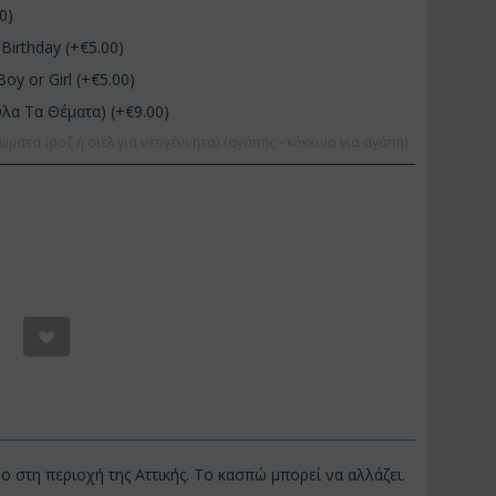
00
)
Birthday (+€
5.00
)
Boy or Girl (+€
5.00
)
Όλα Τα Θέματα) (+€
9.00
)
ώματα (ροζ ή σιέλ για νεογέννητα) (αγάπης - κόκκινα για αγάπη)
 στη περιοχή της Αττικής. Το κασπώ μπορεί να αλλάζει.