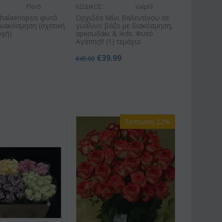
Plor5
ΚΩΔΙΚΟΣ:
Valpl9
halaenopsis φυτό
Ορχιδέα Μίνι Βαλεντίνου σε
Διακόσμηση (σχετική
γυάλινο βάζο με διακόσμηση,
οχή)
αρκουδάκι & leds. Φυτό
Αγάπης!!! (1) τεμάχιο
€
39.99
€
45.00
Έκπτωση 22%