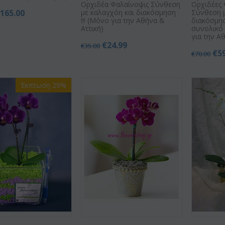
Ορχιδέα Φαλαίνοψις Σύνθεση
Ορχιδέες 
€
165.00
με καλαγχόη και διακόσμηση
Σύνθεση 
!!! (Μόνο για την Αθήνα &
διακόσμηση
Αττική)
συνολικό 
για την Α
€
24.99
€
35.00
€
5
€
70.00
Έκπτωση 29%