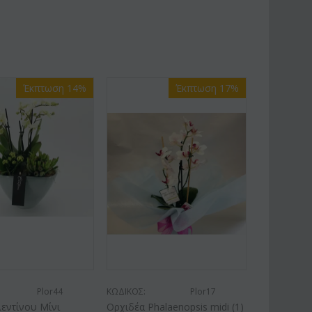
Έκπτωση 14%
Έκπτωση 17%
Plor44
ΚΩΔΙΚΟΣ:
Plor17
εντίνου Μίνι
Ορχιδέα Phalaenopsis midi (1)