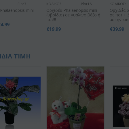
Plor3
ΚΩΔΙΚΟΣ:
Plor16
ΚΩΔΙΚΟΣ:
Phalaenopsis mini
Ορχιδέα Phalaenopsis mini
Ορχιδέα p
)
(υβρίδιο) σε γυάλινο βάζο ή
σε ποτ + 
ποτ!!!
με την επ
24.99
€
19.99
€
39.99
ΙΔΙΑ ΤΙΜΗ