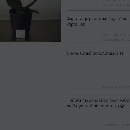
ποιοτικότερο σκ
Χειροποίητη ποιοτική ευχετήρια
κάρτα?
:
Διαθέσιμα θέματα
περιεχομένου πο
Συνοδευτικά σοκολατάκια?
:
Διάφορα ποιοτι
Τούρτα ? (Σοκολάτα ή άλλη γεύσ
Έκπτωση 9%
ανάλογα με διαθεσιμότητα)
:
Έκπτωση 12%
Φρέσκα Ποιοτικ