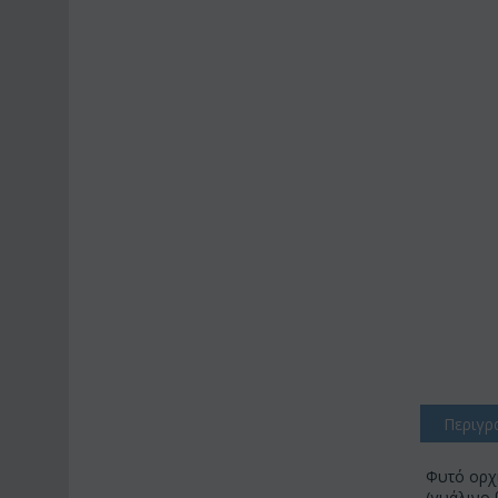
Περιγρ
Φυτό ορχι
(γυάλινο 