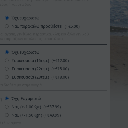
εύος ή και στα δύο.
Όχι,ευχαριστώ
Ναι, παρακαλώ προσθέστε! (+€
5.00
)
 (αγάπη, γενέθλια, περαστικά, κ.λπ) και άλλα γενικού
υ ταιριάζουν σε όλες τις περιπτώσεις
Όχι,ευχαριστώ
Συσκευασία (16τεμ.) (+€
12.00
)
Συσκευασία (22τεμ.) (+€
15.00
)
Συσκευασία (28τεμ.) (+€
18.00
)
κά διαθέσιμα στην αγορά
Όχι, Ευχαριστώ
η
Ναι, (+-1,00Kgr) (+€
37.99
)
Έκπτωση 11%
Έκπτωση 
Ναι, (+-1,50Kgr ) (+€
49.99
)
ά Γλυκίσματα