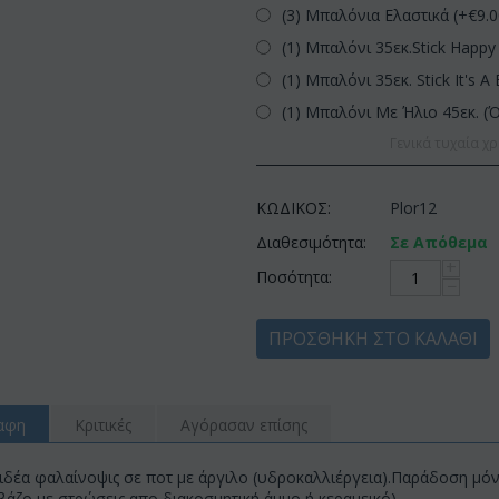
(3) Μπαλόνια Ελαστικά (+€
9.
(1) Μπαλόνι 35εκ.Stick Happy 
(1) Μπαλόνι 35εκ. Stick It's A 
(1) Μπαλόνι Με Ήλιο 45εκ. (
Γενικά τυχαία χρ
ΚΩΔΙΚΟΣ:
Plor12
Διαθεσιμότητα:
Σε Απόθεμα
+
Ποσότητα:
−
ΠΡΟΣΘΉΚΗ ΣΤΟ ΚΑΛΆΘΙ
αφη
Κριτικές
Αγόρασαν επίσης
δέα φαλαίνοψις σε ποτ με άργιλο (υδροκαλλιέργεια).Παράδοση μόνο
βάζο με στρώσεις απο διακοσμητική άμμο ή κεραμεικό).