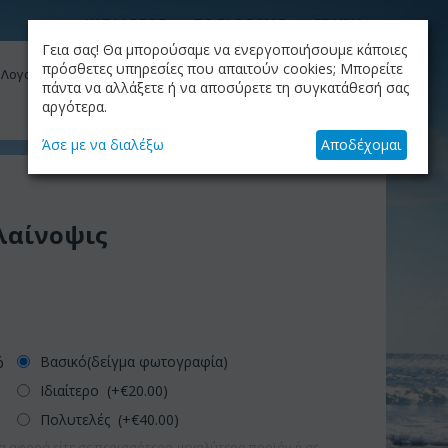
ΚΑΤΑΛΟΓΟΣ
ΤΟ BLOG ΜΑΣ
ΕΤΑΙΡΙΑ
Γεια σας! Θα μπορούσαμε να ενεργοποιήσουμε κάποιες
ΚΑΛΆΘΙ
πρόσθετες υπηρεσίες που απαιτούν cookies; Μπορείτε
 Λογαριασμός μου
Το καλάθι είναι άδειο
πάντα να αλλάξετε ή να αποσύρετε τη συγκατάθεσή σας
αργότερα.
+30.210.9319884
Skype Call
Άσε με να διαλέξω
Αποδέχομαι
λαίνοψις
Βασικό(δείγμα φωτογραφία)
ό
Ιδιαίτερο (+€
20.00
)
Πολυτελές (+€
40.00
)
α αφορά είτε σε περισσότερο-μεγαλύτερο προϊόν ή σε