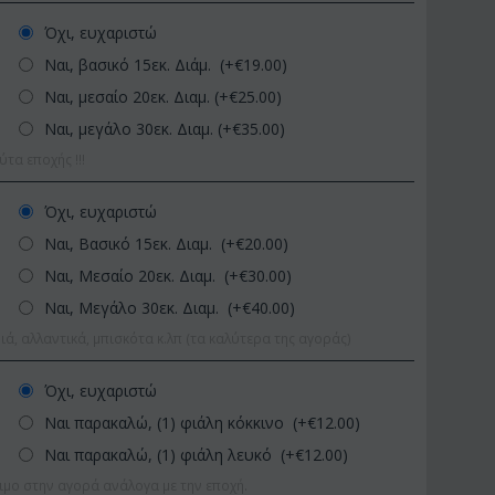
Όχι, ευχαριστώ
Ναι, βασικό 15εκ. Διάμ. (+€
19.00
)
Ναι, μεσαίο 20εκ. Διαμ. (+€
25.00
)
Ναι, μεγάλο 30εκ. Διαμ. (+€
35.00
)
α εποχής !!!
Όχι, ευχαριστώ
Ναι, Βασικό 15εκ. Διαμ. (+€
20.00
)
ΚΩΔΙΚΟΣ:
Afp1
ΚΩΔΙΚΟΣ:
Pl92
Ορχιδέα φαλαίνοψις σε
Φυτό "Zamioculcas" (Zamia
Ναι, Μεσαίο 20εκ. Διαμ. (+€
30.00
)
γυάλινο βάζο
Ποιοτική Γλά...
Ναι, Μεγάλο 30εκ. Διαμ. (+€
40.00
)
€
39.99
€
54.99
€
45.00
€
65.00
ιά, αλλαντικά, μπισκότα κ.λπ (τα καλύτερα της αγοράς)
Όχι, ευχαριστώ
Ναι παρακαλώ, (1) φιάλη κόκκινο (+€
12.00
)
Ναι παρακαλώ, (1) φιάλη λευκό (+€
12.00
)
ιμο στην αγορά ανάλογα με την εποχή.