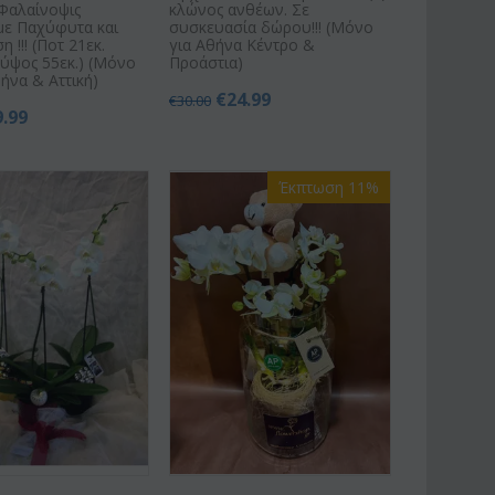
Φαλαίνοψις
κλώνος ανθέων. Σε
με Παχύφυτα και
συσκευασία δώρου!!! (Μόνο
 !!! (Ποτ 21εκ.
για Αθήνα Κέντρο &
ύψος 55εκ.) (Μόνο
Προάστια)
θήνα & Αττική)
€
24.99
€
30.00
9.99
Έκπτωση 11%