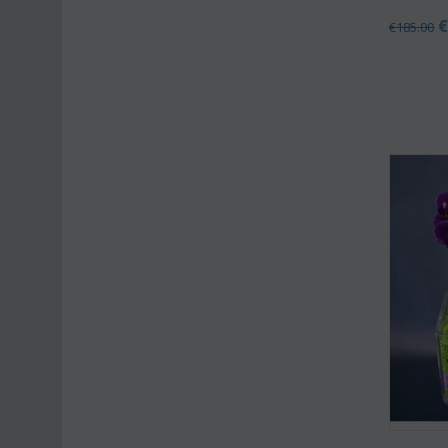
€
185.00