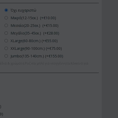
Όχι ευχαριστώ
Μικρό(12-15εκ.) (+€
10.00
)
Μεσαίο(20-25εκ.) (+€
15.00
)
Μεγάλο(35-45εκ.) (+€
28.00
)
XLarge(60-80cm.) (+€
55.00
)
XXLarge(90-100cm.) (+€
75.00
)
Jumbo(135-140cm.) (+€
155.00
)
έδια & χρώματα.Ροζ και μπλέ για νεογγέννητα.Κόκκινα για
0
)
00
)