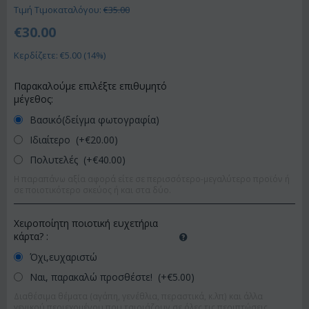
Τιμή Τιμοκαταλόγου:
€
35.00
€
30.00
Κερδίζετε: €
5.00
(
14
%)
Παρακαλούμε επιλέξτε επιθυμητό
μέγεθος:
Βασικό(δείγμα φωτογραφία)
Ιδιαίτερο (+€
20.00
)
Πολυτελές (+€
40.00
)
Η παραπάνω αξία αφορά είτε σε περισσότερο-μεγαλύτερο προϊόν ή
σε ποιοτικότερο σκεύος ή και στα δύο.
Χειροποίητη ποιοτική ευχετήρια
κάρτα?
:
Όχι,ευχαριστώ
Ναι, παρακαλώ προσθέστε! (+€
5.00
)
Διαθέσιμα θέματα (αγάπη, γενέθλια, περαστικά, κ.λπ) και άλλα
γενικού περιεχομένου που ταιριάζουν σε όλες τις περιπτώσεις