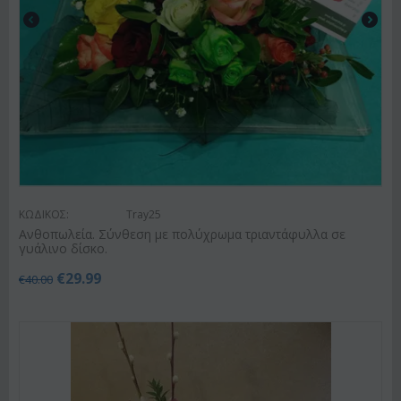
ΚΩΔΙΚΟΣ:
Tray25
Ανθοπωλεία. Σύνθεση με πολύχρωμα τριαντάφυλλα σε
γυάλινο δίσκο.
€
29.99
€
40.00