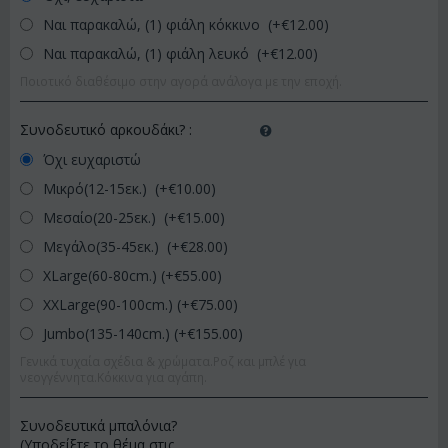
Ναι παρακαλώ, (1) φιάλη κόκκινο (+€
12.00
)
Ναι παρακαλώ, (1) φιάλη λευκό (+€
12.00
)
Ποιοτικό διαθέσιμο στην αγορά ανάλογα με την εποχή.
Συνοδευτικό αρκουδάκι?
:
Όχι ευχαριστώ
Μικρό(12-15εκ.) (+€
10.00
)
Μεσαίο(20-25εκ.) (+€
15.00
)
Μεγάλο(35-45εκ.) (+€
28.00
)
XLarge(60-80cm.) (+€
55.00
)
XXLarge(90-100cm.) (+€
75.00
)
Jumbo(135-140cm.) (+€
155.00
)
Γενικά τυχαία σχέδια & χρώματα.Ροζ και μπλέ για
νεογγέννητα.Κόκκινα για αγάπη.
Συνοδευτικά μπαλόνια?
(Υποδείξτε το θέμα στις