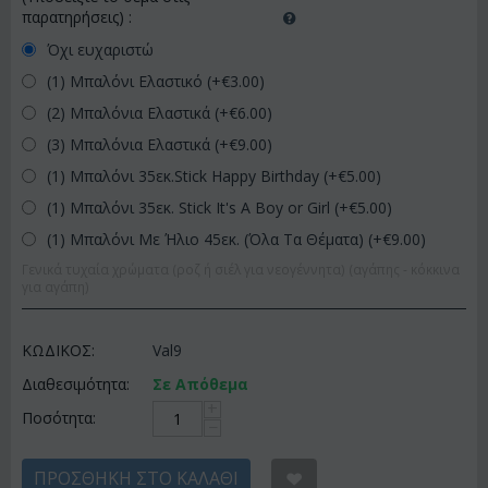
παρατηρήσεις)
:
Όχι ευχαριστώ
(1) Μπαλόνι Ελαστικό (+€
3.00
)
(2) Μπαλόνια Ελαστικά (+€
6.00
)
(3) Μπαλόνια Ελαστικά (+€
9.00
)
(1) Μπαλόνι 35εκ.Stick Happy Birthday (+€
5.00
)
(1) Μπαλόνι 35εκ. Stick It's A Boy or Girl (+€
5.00
)
(1) Μπαλόνι Με Ήλιο 45εκ. (Όλα Τα Θέματα) (+€
9.00
)
Γενικά τυχαία χρώματα (ροζ ή σιέλ για νεογέννητα) (αγάπης - κόκκινα
για αγάπη)
ΚΩΔΙΚΟΣ:
Val9
Διαθεσιμότητα:
Σε Απόθεμα
+
Ποσότητα:
−
ΠΡΟΣΘΉΚΗ ΣΤΟ ΚΑΛΆΘΙ