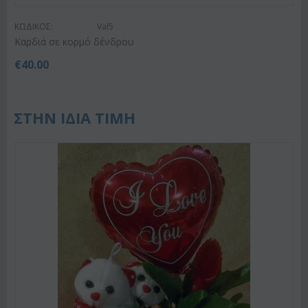
ΚΩΔΙΚΟΣ:
Val5
Καρδιά σε κορμό δένδρου
€
40.00
ΣΤΗΝ ΙΔΙΑ ΤΙΜΗ