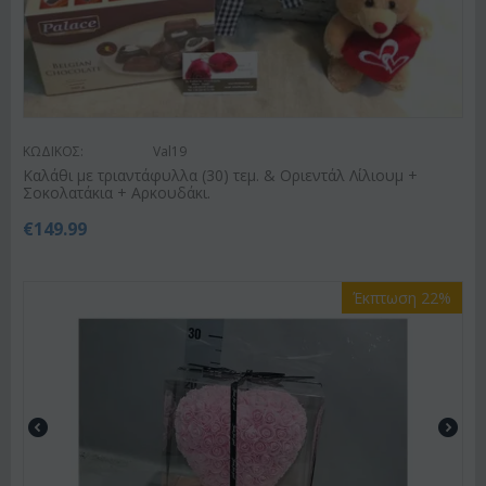
ΚΩΔΙΚΟΣ:
Val19
Καλάθι με τριαντάφυλλα (30) τεμ. & Οριεντάλ Λίλιουμ +
Σοκολατάκια + Αρκουδάκι.
€
149.99
Έκπτωση 22%