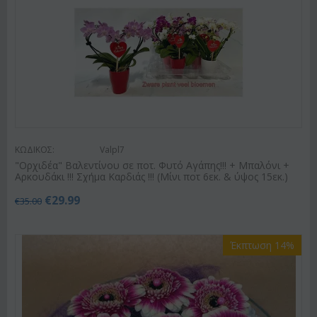
ΚΩΔΙΚΟΣ:
Valpl7
"Ορχιδέα" Βαλεντίνου σε ποτ. Φυτό Αγάπης!!! + Μπαλόνι +
Αρκουδάκι !!! Σχήμα Καρδιάς !!! (Μίνι ποτ 6εκ. & ύψος 15εκ.)
€
29.99
€
35.00
Έκπτωση 14%