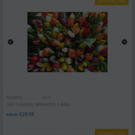
Έκπτωση 25%
ΚΩΔΙΚΟΣ:
Af19
(20) Τουλίπες Μπουκέτο + Βάζο.
€
29.99
€
40.00
Έκπτωση 25%