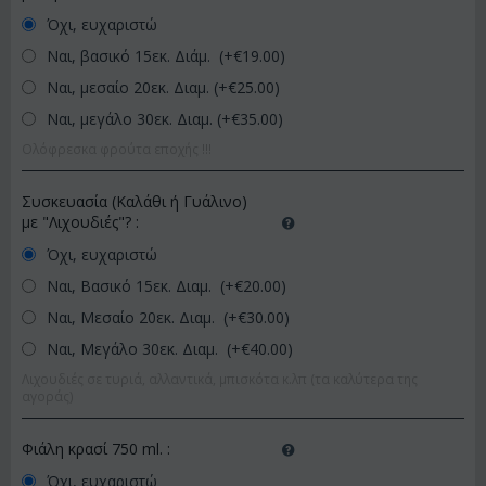
Όχι, ευχαριστώ
Ναι, βασικό 15εκ. Διάμ. (+€
19.00
)
Ναι, μεσαίο 20εκ. Διαμ. (+€
25.00
)
Ναι, μεγάλο 30εκ. Διαμ. (+€
35.00
)
Ολόφρεσκα φρούτα εποχής !!!
Συσκευασία (Καλάθι ή Γυάλινο)
με "Λιχουδιές"?
:
Όχι, ευχαριστώ
Ναι, Βασικό 15εκ. Διαμ. (+€
20.00
)
Ναι, Μεσαίο 20εκ. Διαμ. (+€
30.00
)
Ναι, Μεγάλο 30εκ. Διαμ. (+€
40.00
)
Λιχουδιές σε τυριά, αλλαντικά, μπισκότα κ.λπ (τα καλύτερα της
αγοράς)
Φιάλη κρασί 750 ml.
:
Όχι, ευχαριστώ