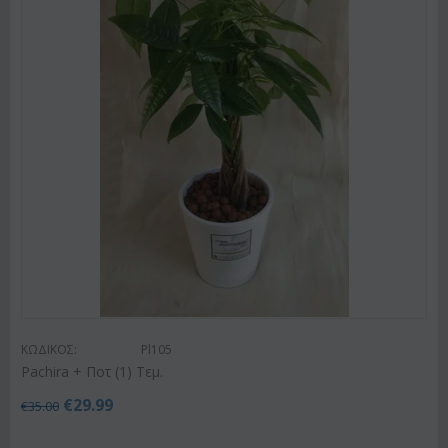
ΚΩΔΙΚΟΣ:
Pl105
Pachira + Ποτ (1) Τεμ.
€
29.99
€
35.00