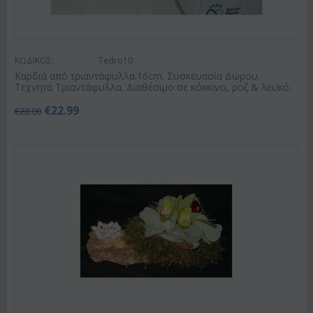
ΚΩΔΙΚΟΣ:
Tedro10
Καρδιά από τριαντάφυλλα.16cm. Συσκευασία Δώρου.
Τεχνητά Τριαντάφυλλα. Διαθέσιμο σε κόκκινο, ροζ & λευκό.
€
22.99
€
28.00