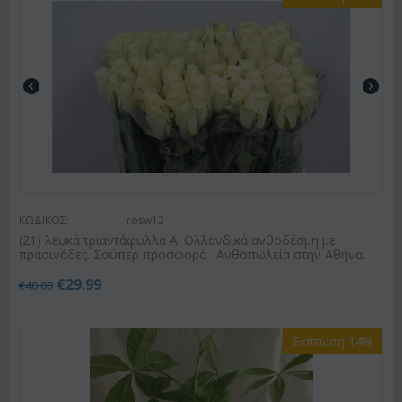
ΚΩΔΙΚΟΣ:
rosw12
(21) λευκά τριαντάφυλλα Α' Ολλανδικά ανθοδέσμη με
πρασινάδες. Σούπερ προσφορά . Ανθοπωλεία στην Αθήνα.
€
29.99
€
40.00
Έκπτωση 14%