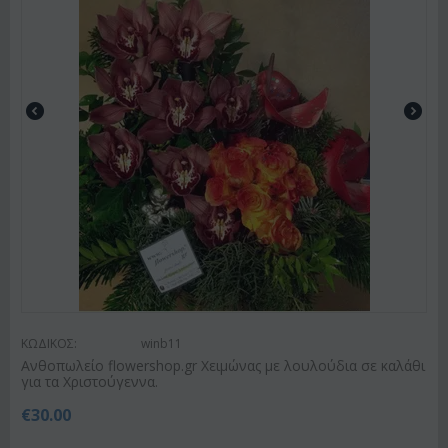
ΚΩΔΙΚΟΣ:
winb11
Ανθοπωλείο flowershop.gr Χειμώνας με λουλούδια σε καλάθι
για τα Χριστούγεννα.
€
30.00