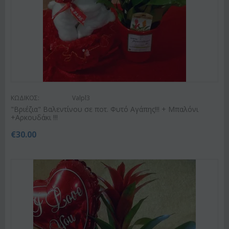
ΚΩΔΙΚΟΣ:
Valpl3
"Βριέζια" Βαλεντίνου σε ποτ. Φυτό Αγάπης!!! + Μπαλόνι
+Αρκουδάκι !!!
€
30.00