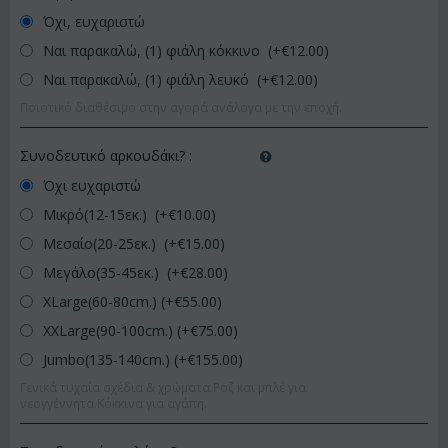
Όχι, ευχαριστώ
Ναι παρακαλώ, (1) φιάλη κόκκινο (+€
12.00
)
Ναι παρακαλώ, (1) φιάλη λευκό (+€
12.00
)
Ποιοτικό διαθέσιμο στην αγορά ανάλογα με την εποχή.
Συνοδευτικό αρκουδάκι?
:
Όχι ευχαριστώ
Μικρό(12-15εκ.) (+€
10.00
)
Μεσαίο(20-25εκ.) (+€
15.00
)
Μεγάλο(35-45εκ.) (+€
28.00
)
XLarge(60-80cm.) (+€
55.00
)
XXLarge(90-100cm.) (+€
75.00
)
Jumbo(135-140cm.) (+€
155.00
)
Γενικά τυχαία σχέδια & χρώματα.Ροζ και μπλέ για
νεογγέννητα.Κόκκινα για αγάπη.