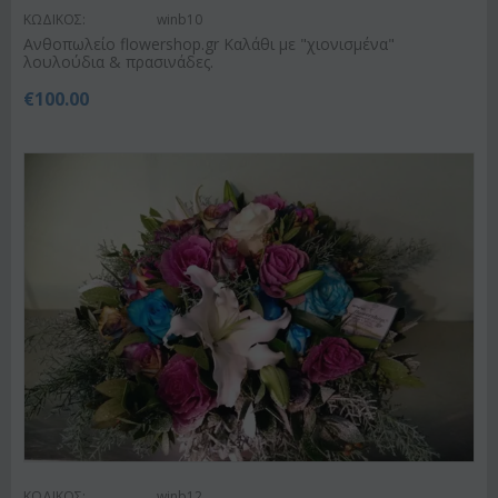
ΚΩΔΙΚΟΣ:
winb10
Ανθοπωλείο flowershop.gr Καλάθι με "χιονισμένα"
λουλούδια & πρασινάδες.
€
100.00
ΚΩΔΙΚΟΣ:
winb12