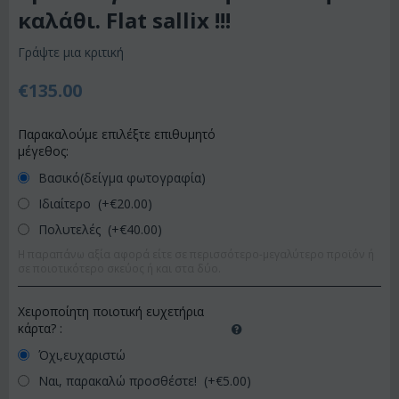
καλάθι. Flat sallix !!!
Γράψτε μια κριτική
€
135.00
Παρακαλούμε επιλέξτε επιθυμητό
μέγεθος:
Βασικό(δείγμα φωτογραφία)
Ιδιαίτερο (+€
20.00
)
Πολυτελές (+€
40.00
)
Η παραπάνω αξία αφορά είτε σε περισσότερο-μεγαλύτερο προϊόν ή
σε ποιοτικότερο σκεύος ή και στα δύο.
Χειροποίητη ποιοτική ευχετήρια
κάρτα?
:
Όχι,ευχαριστώ
Ναι, παρακαλώ προσθέστε! (+€
5.00
)