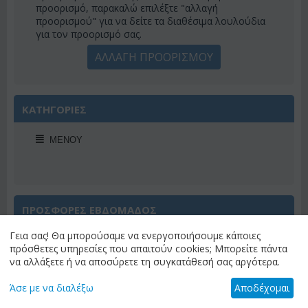
προορισμό, παρακαλώ επιλέξτε "αλλαγή
προορισμού" για να δείτε τα διαθέσιμα λουλούδια
για τον προορισμό σας.
ΑΛΛΑΓΗ ΠΡΟΟΡΙΣΜΟΥ
ΚΑΤΗΓΟΡΙΕΣ
ΜΕΝΟΎ
ΠΡΟΣΦΟΡΕΣ ΕΒΔΟΜΑΔΟΣ
Γεια σας! Θα μπορούσαμε να ενεργοποιήσουμε κάποιες
πρόσθετες υπηρεσίες που απαιτούν cookies; Μπορείτε πάντα
να αλλάξετε ή να αποσύρετε τη συγκατάθεσή σας αργότερα.
Άσε με να διαλέξω
Αποδέχομαι
Έκπτωση 22%