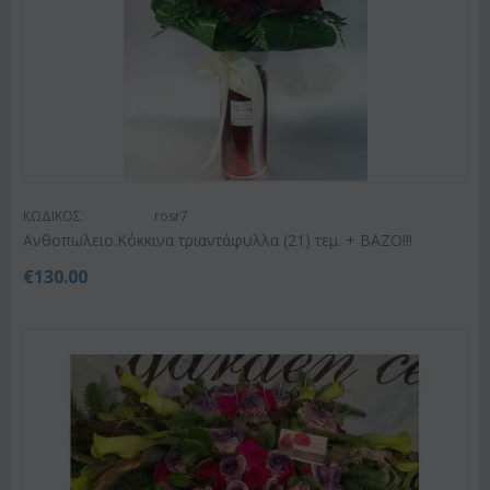
ΚΩΔΙΚΟΣ:
rosr7
Ανθοπωλειο.Κόκκινα τριαντάφυλλα (21) τεμ. + ΒΑΖΟ!!!
€
130.00