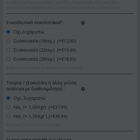
Διαθέσιμα θέματα (αγάπη, γενέθλια, περαστικά, κ.λπ) και άλλα
γενικού περιεχομένου που ταιριάζουν σε όλες τις περιπτώσεις
Συνοδευτικά σοκολατάκια?
:
Όχι,ευχαριστώ
Συσκευασία (16τεμ.) (+€
12.00
)
Συσκευασία (22τεμ.) (+€
15.00
)
Συσκευασία (28τεμ.) (+€
18.00
)
Διάφορα ποιοτικά διαθέσιμα στην αγορά
Τούρτα ? (Σοκολάτα ή άλλη γεύση
ανάλογα με διαθεσιμότητα)
:
Όχι, Ευχαριστώ
Ναι, (+-1,00Kgr) (+€
37.99
)
Ναι, (+-1,50Kgr ) (+€
49.99
)
Φρέσκα Ποιοτικά Γλυκίσματα
Συσκευασία (Καλάθι ή Γυάλινο)