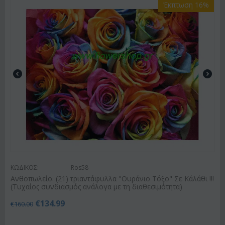
Έκπτωση 16%
ΚΩΔΙΚΟΣ:
Ros58
Ανθοπωλείο. (21) τριαντάφυλλα "Ουράνιο Τόξο" Σε Κάλάθι !!!
(Τυχαίος συνδιασμός ανάλογα με τη διαθεσιμότητα)
€
134.99
€
160.00