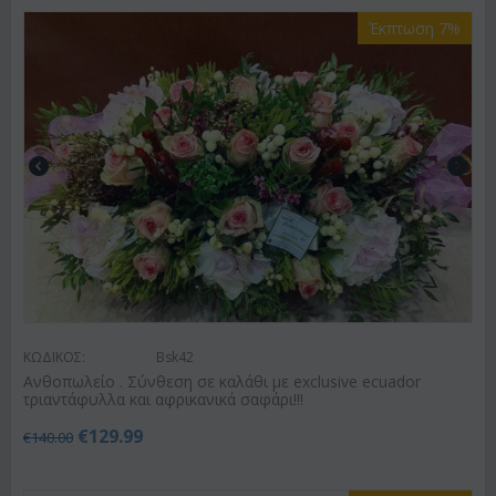
Έκπτωση 7%
ΚΩΔΙΚΟΣ:
Bsk42
Ανθοπωλείο . Σύνθεση σε καλάθι με exclusive ecuador
τριαντάφυλλα και αφρικανικά σαφάρι!!!
€
129.99
€
140.00