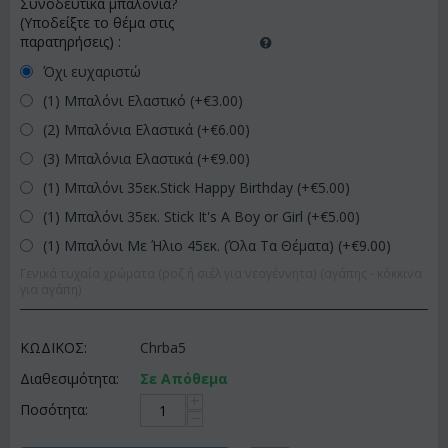
Συνοδευτικά μπαλόνια?
(Υποδείξτε το θέμα στις
παρατηρήσεις)
:
Όχι ευχαριστώ
(1) Μπαλόνι Ελαστικό (+€
3.00
)
(2) Μπαλόνια Ελαστικά (+€
6.00
)
(3) Μπαλόνια Ελαστικά (+€
9.00
)
(1) Μπαλόνι 35εκ.Stick Happy Birthday (+€
5.00
)
(1) Μπαλόνι 35εκ. Stick It's A Boy or Girl (+€
5.00
)
(1) Μπαλόνι Με Ήλιο 45εκ. (Όλα Τα Θέματα) (+€
9.00
)
Γενικά τυχαία χρώματα (ροζ ή σιέλ για νεογέννητα) (αγάπης - κόκκινα
για αγάπη)
ΚΩΔΙΚΟΣ:
Chrba5
Διαθεσιμότητα:
Σε Απόθεμα
+
Ποσότητα:
−