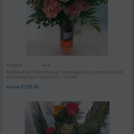
ΚΩΔΙΚΟΣ:
Ros8
Ανθοπωλεία flowershop.gr Τριαντάφυλλα σε μπουκέτο (30)
τεμ.Εκουαδόρ Α' ποιότητος + Βάζο!!!
€
135.00
€
150.00