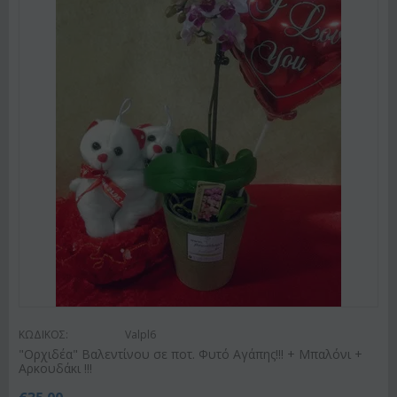
ΚΩΔΙΚΟΣ:
Valpl6
"Ορχιδέα" Βαλεντίνου σε ποτ. Φυτό Αγάπης!!! + Μπαλόνι +
Αρκουδάκι !!!