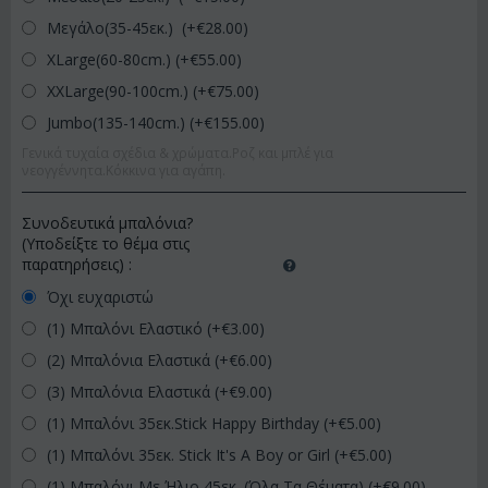
Μεγάλο(35-45εκ.) (+€
28.00
)
XLarge(60-80cm.) (+€
55.00
)
XXLarge(90-100cm.) (+€
75.00
)
Jumbo(135-140cm.) (+€
155.00
)
Γενικά τυχαία σχέδια & χρώματα.Ροζ και μπλέ για
νεογγέννητα.Κόκκινα για αγάπη.
Συνοδευτικά μπαλόνια?
(Υποδείξτε το θέμα στις
παρατηρήσεις)
:
Όχι ευχαριστώ
(1) Μπαλόνι Ελαστικό (+€
3.00
)
(2) Μπαλόνια Ελαστικά (+€
6.00
)
(3) Μπαλόνια Ελαστικά (+€
9.00
)
(1) Μπαλόνι 35εκ.Stick Happy Birthday (+€
5.00
)
(1) Μπαλόνι 35εκ. Stick It's A Boy or Girl (+€
5.00
)
(1) Μπαλόνι Με Ήλιο 45εκ. (Όλα Τα Θέματα) (+€
9.00
)