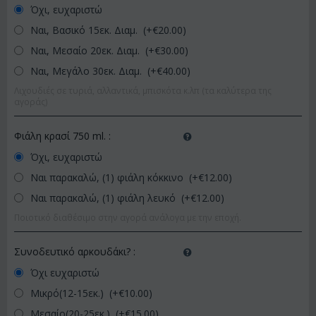
Όχι, ευχαριστώ
Ναι, Βασικό 15εκ. Διαμ. (+€
20.00
)
Ναι, Μεσαίο 20εκ. Διαμ. (+€
30.00
)
Ναι, Μεγάλο 30εκ. Διαμ. (+€
40.00
)
Λιχουδιές σε τυριά, αλλαντικά, μπισκότα κ.λπ (τα καλύτερα της
αγοράς)
Φιάλη κρασί 750 ml.
:
Όχι, ευχαριστώ
Ναι παρακαλώ, (1) φιάλη κόκκινο (+€
12.00
)
Ναι παρακαλώ, (1) φιάλη λευκό (+€
12.00
)
Ποιοτικό διαθέσιμο στην αγορά ανάλογα με την εποχή.
Συνοδευτικό αρκουδάκι?
:
Όχι ευχαριστώ
Μικρό(12-15εκ.) (+€
10.00
)
Μεσαίο(20-25εκ.) (+€
15.00
)