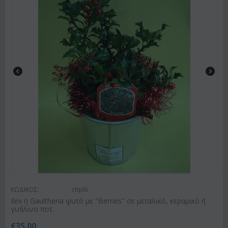
ΚΩΔΙΚΟΣ:
chpl6
Ilex ή Gaultheria φυτό με "Berries" σε μεταλικό, κεραμικό ή
γυάλινο ποτ.
€
35.00