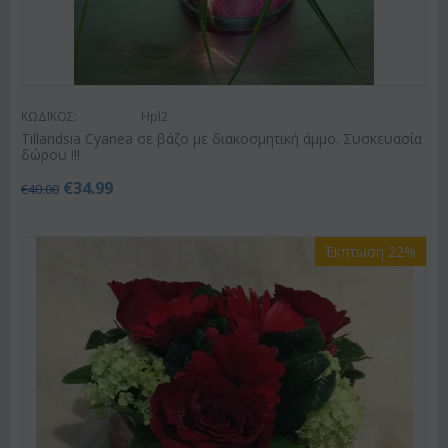
ΚΩΔΙΚΟΣ:
Hpl2
Tillandsia Cyanea σε βάζο με διακοσμητική άμμο. Συσκευασία
δώρου !!!
€
34.99
€
40.00
Έκπτωση 22%