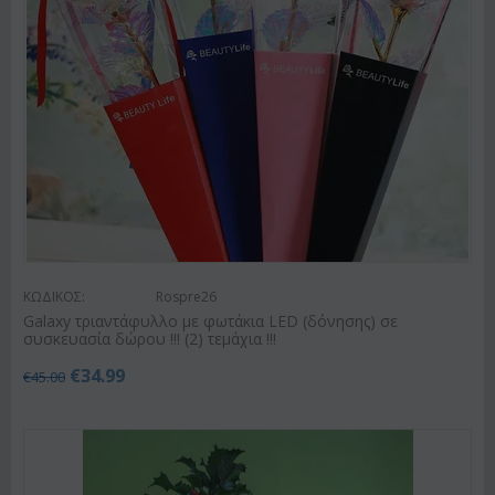
ΚΩΔΙΚΟΣ:
Rospre26
Galaxy τριαντάφυλλο με φωτάκια LED (δόνησης) σε
συσκευασία δώρου !!! (2) τεμάχια !!!
€
34.99
€
45.00