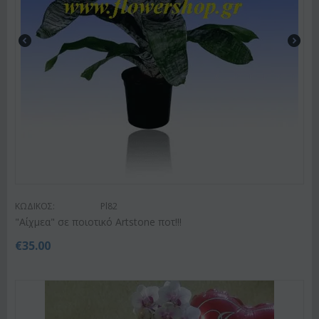
ΚΩΔΙΚΟΣ:
Pl82
"Αίχμεα" σε ποιοτικό Artstone ποτ!!!
€
35.00