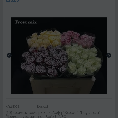
€
35.00
ΚΩΔΙΚΟΣ:
Roswx3
(10) τριαντάφυλλα με επικάλυψη "Κεριού" "Παγωμένα"
(διάφορα χρώματα) σε Βάζο !!! ΝΕΟ