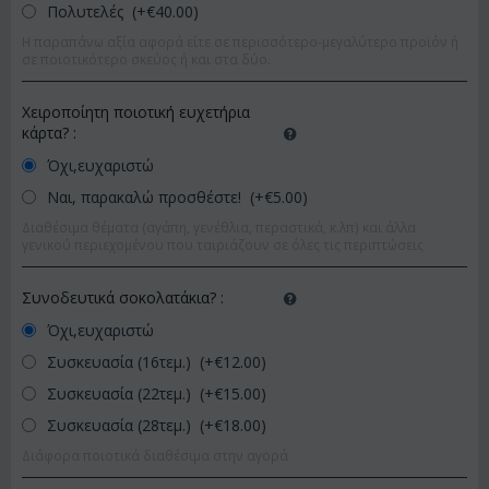
Πολυτελές (+€
40.00
)
Η παραπάνω αξία αφορά είτε σε περισσότερο-μεγαλύτερο προϊόν ή
σε ποιοτικότερο σκεύος ή και στα δύο.
Χειροποίητη ποιοτική ευχετήρια
κάρτα?
:
Όχι,ευχαριστώ
Ναι, παρακαλώ προσθέστε! (+€
5.00
)
Διαθέσιμα θέματα (αγάπη, γενέθλια, περαστικά, κ.λπ) και άλλα
γενικού περιεχομένου που ταιριάζουν σε όλες τις περιπτώσεις
Συνοδευτικά σοκολατάκια?
:
Όχι,ευχαριστώ
Συσκευασία (16τεμ.) (+€
12.00
)
Συσκευασία (22τεμ.) (+€
15.00
)
Συσκευασία (28τεμ.) (+€
18.00
)
Διάφορα ποιοτικά διαθέσιμα στην αγορά