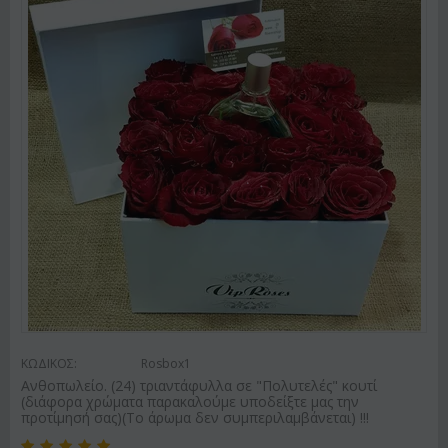
ΚΩΔΙΚΟΣ:
Rosbox1
Ανθοπωλείο. (24) τριαντάφυλλα σε "Πολυτελές" κουτί
(διάφορα χρώματα παρακαλούμε υποδείξτε μας την
προτίμησή σας)(Το άρωμα δεν συμπεριλαμβάνεται) !!!