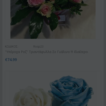
ΚΩΔΙΚΟΣ:
Rosp23
"Υπέροχα Ροζ" Τριαντάφυλλα Σε Γυάλινο !!! Ιδιαίτερο.
€
74.99