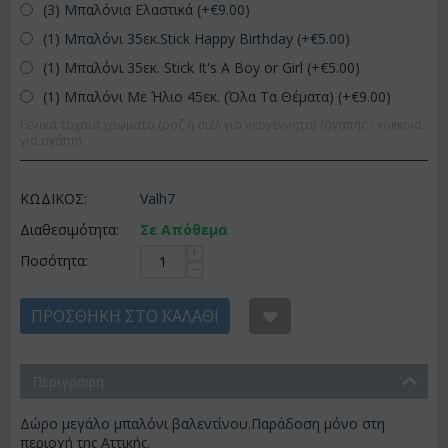
(3) Μπαλόνια Ελαστικά (+€
9.00
)
(1) Μπαλόνι 35εκ.Stick Happy Birthday (+€
5.00
)
(1) Μπαλόνι 35εκ. Stick It's A Boy or Girl (+€
5.00
)
(1) Μπαλόνι Με Ήλιο 45εκ. (Όλα Τα Θέματα) (+€
9.00
)
Γενικά τυχαία χρώματα (ροζ ή σιέλ για νεογέννητα) (αγάπης - κόκκινα
για αγάπη)
ΚΩΔΙΚΟΣ:
Valh7
Διαθεσιμότητα:
Σε Απόθεμα
+
Ποσότητα:
−
ΠΡΟΣΘΉΚΗ ΣΤΟ ΚΑΛΆΘΙ
Περιγραφη
Δώρο μεγάλο μπαλόνι βαλεντίνου.Παράδοση μόνο στη
περιοχή της Αττικής.