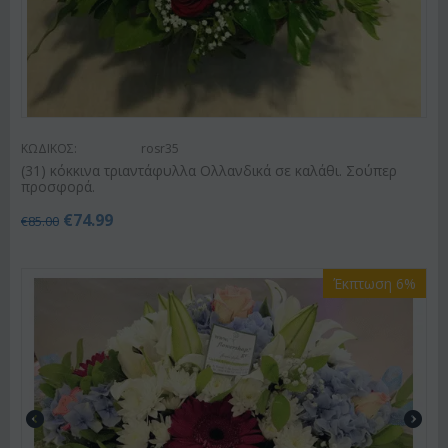
ΚΩΔΙΚΟΣ:
rosr35
(31) κόκκινα τριαντάφυλλα Ολλανδικά σε καλάθι. Σούπερ
προσφορά.
€
74.99
€
85.00
Έκπτωση 6%