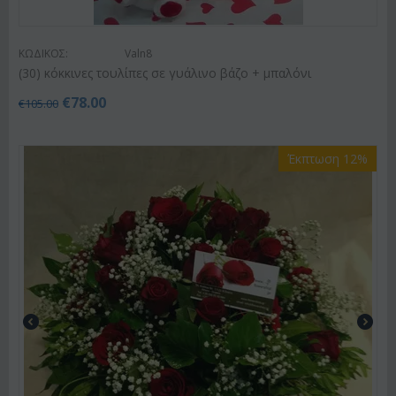
ΚΩΔΙΚΟΣ:
Valn8
(30) κόκκινες τουλίπες σε γυάλινο βάζο + μπαλόνι
€
78.00
€
105.00
Έκπτωση 12%