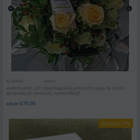
ΚΩΔΙΚΟΣ:
Ros16
Ανθοπωλείο. (21) τριαντάφυλλα μπουκέτο (κρεμ & λευκά
χρώματα) με ποιοτικές πρασινάδες!!!
€
75.00
€
85.00
Έκπτωση 17%