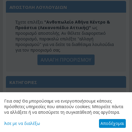
ΑΠΟΣΤΟΛΗ ΛΟΥΛΟΥΔΙΩΝ
Έχετε επιλέξει
"Ανθοπωλείο Αθήνα Κέντρο &
Προάστια (Λεκανοπέδιο Αττικής)"
ως
προορισμό αποστολής. Αν θέλετε διαφορετικό
προορισμό, παρακαλώ επιλέξτε "αλλαγή
προορισμού" για να δείτε τα διαθέσιμα λουλούδια
για τον προορισμό σας.
ΑΛΛΑΓΗ ΠΡΟΟΡΙΣΜΟΥ
ΚΑΤΗΓΟΡΙΕΣ
ΜΕΝΟΎ
Γεια σας! Θα μπορούσαμε να ενεργοποιήσουμε κάποιες
πρόσθετες υπηρεσίες που απαιτούν cookies; Μπορείτε πάντα
να αλλάξετε ή να αποσύρετε τη συγκατάθεσή σας αργότερα.
Άσε με να διαλέξω
Αποδέχομαι
ΠΡΟΣΦΟΡΕΣ ΕΒΔΟΜΑΔΟΣ