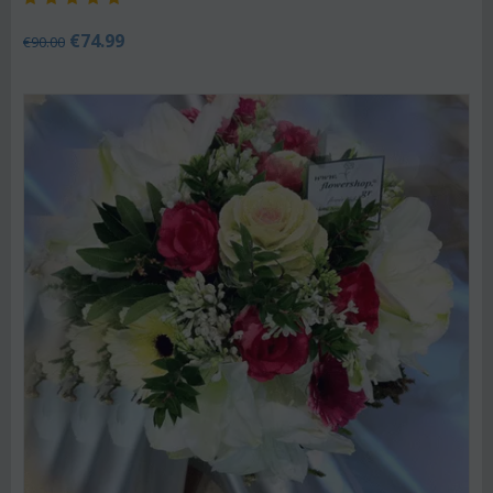
€
74.99
€
90.00