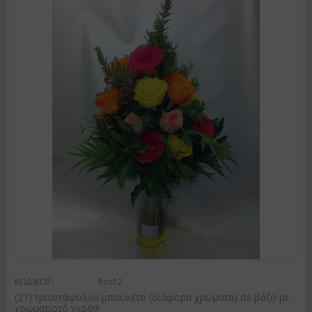
ΚΩΔΙΚΟΣ:
Ros12
(21) τριαντάφυλλα μπουκέτο (διάφορα χρώματα) σε βάζο με
χρωματιστό νερό!!!