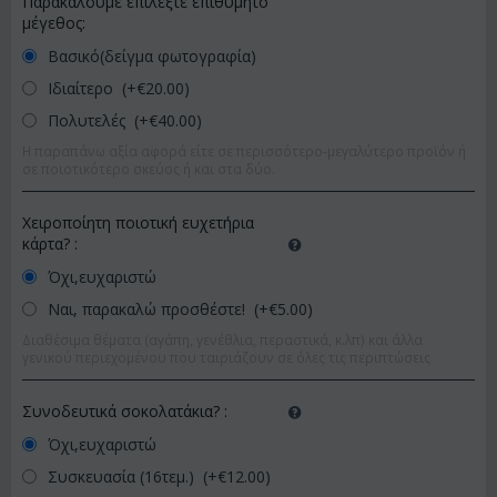
Παρακαλούμε επιλέξτε επιθυμητό
μέγεθος:
Βασικό(δείγμα φωτογραφία)
Ιδιαίτερο (+€
20.00
)
Πολυτελές (+€
40.00
)
Η παραπάνω αξία αφορά είτε σε περισσότερο-μεγαλύτερο προϊόν ή
σε ποιοτικότερο σκεύος ή και στα δύο.
Χειροποίητη ποιοτική ευχετήρια
κάρτα?
:
Όχι,ευχαριστώ
Ναι, παρακαλώ προσθέστε! (+€
5.00
)
Διαθέσιμα θέματα (αγάπη, γενέθλια, περαστικά, κ.λπ) και άλλα
γενικού περιεχομένου που ταιριάζουν σε όλες τις περιπτώσεις
Συνοδευτικά σοκολατάκια?
:
Όχι,ευχαριστώ
Συσκευασία (16τεμ.) (+€
12.00
)