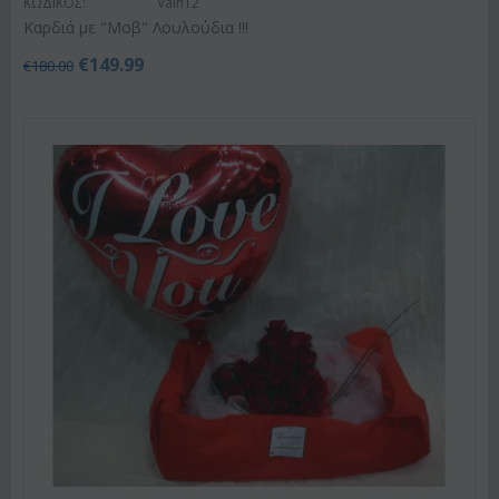
ΚΩΔΙΚΟΣ:
Valh12
Καρδιά με "Μοβ" Λουλούδια !!!
€
149.99
€
180.00