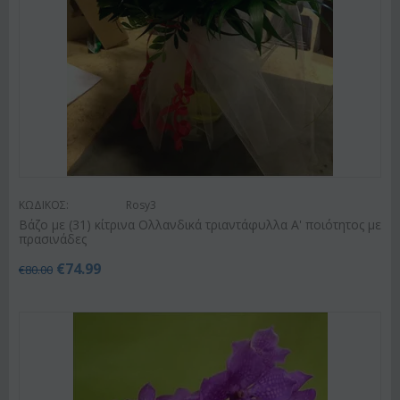
ΚΩΔΙΚΟΣ:
Rosy3
Βάζο με (31) κίτρινα Ολλανδικά τριαντάφυλλα Α' ποιότητος με
πρασινάδες
€
74.99
€
80.00