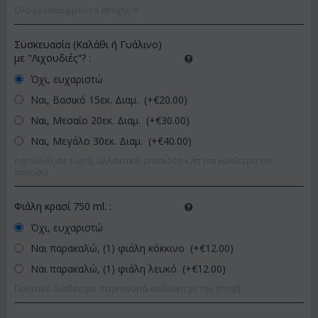
Ολόφρεσκα φρούτα εποχής !!!
Συσκευασία (Καλάθι ή Γυάλινο)
με "Λιχουδιές"?
:
Όχι, ευχαριστώ
Ναι, Βασικό 15εκ. Διαμ. (+€
20.00
)
Ναι, Μεσαίο 20εκ. Διαμ. (+€
30.00
)
Ναι, Μεγάλο 30εκ. Διαμ. (+€
40.00
)
Λιχουδιές σε τυριά, αλλαντικά, μπισκότα κ.λπ (τα καλύτερα της
αγοράς)
Φιάλη κρασί 750 ml.
:
Όχι, ευχαριστώ
Ναι παρακαλώ, (1) φιάλη κόκκινο (+€
12.00
)
Ναι παρακαλώ, (1) φιάλη λευκό (+€
12.00
)
Ποιοτικό διαθέσιμο στην αγορά ανάλογα με την εποχή.