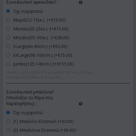
Συνοδευτικό αρκουδάκι?
:
Όχι ευχαριστώ
Μικρό(12-15εκ.) (+€
10.00
)
Μεσαίο(20-25εκ.) (+€
15.00
)
Μεγάλο(35-45εκ.) (+€
28.00
)
XLarge(60-80cm.) (+€
55.00
)
XXLarge(90-100cm.) (+€
75.00
)
Jumbo(135-140cm.) (+€
155.00
)
Γενικά τυχαία σχέδια & χρώματα.Ροζ και μπλέ για
νεογγέννητα.Κόκκινα για αγάπη.
Συνοδευτικά μπαλόνια?
(Υποδείξτε το θέμα στις
παρατηρήσεις)
:
Όχι ευχαριστώ
(1) Μπαλόνι Ελαστικό (+€
3.00
)
(2) Μπαλόνια Ελαστικά (+€
6.00
)