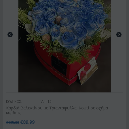
ΚΩΔΙΚΟΣ:
Valh15
Καρδιά Βαλεντίνου με Τριαντάφυλλα. Κουτί σε σχήμα
καρδιάς.
€
89.99
€
105.00