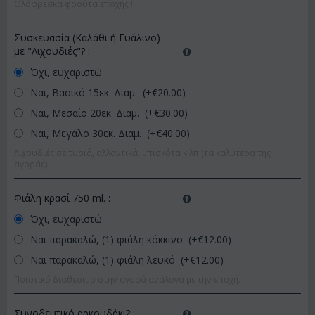
Ολόφρεσκα φρούτα εποχής !!!
Συσκευασία (Καλάθι ή Γυάλινο)
με "Λιχουδιές"?
:
Όχι, ευχαριστώ
Ναι, Βασικό 15εκ. Διαμ. (+€
20.00
)
Ναι, Μεσαίο 20εκ. Διαμ. (+€
30.00
)
Ναι, Μεγάλο 30εκ. Διαμ. (+€
40.00
)
Λιχουδιές σε τυριά, αλλαντικά, μπισκότα κ.λπ (τα καλύτερα της
αγοράς)
Φιάλη κρασί 750 ml.
:
Όχι, ευχαριστώ
Ναι παρακαλώ, (1) φιάλη κόκκινο (+€
12.00
)
Ναι παρακαλώ, (1) φιάλη λευκό (+€
12.00
)
Ποιοτικό διαθέσιμο στην αγορά ανάλογα με την εποχή.
Συνοδευτικό αρκουδάκι?
: