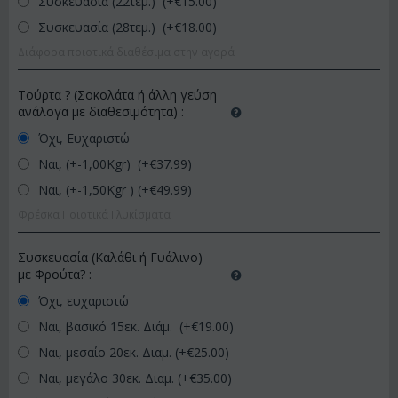
Συσκευασία (22τεμ.) (+€
15.00
)
Συσκευασία (28τεμ.) (+€
18.00
)
Διάφορα ποιοτικά διαθέσιμα στην αγορά
Τούρτα ? (Σοκολάτα ή άλλη γεύση
ανάλογα με διαθεσιμότητα)
:
Όχι, Ευχαριστώ
Ναι, (+-1,00Kgr) (+€
37.99
)
Ναι, (+-1,50Kgr ) (+€
49.99
)
Φρέσκα Ποιοτικά Γλυκίσματα
Συσκευασία (Καλάθι ή Γυάλινο)
με Φρούτα?
:
Όχι, ευχαριστώ
Ναι, βασικό 15εκ. Διάμ. (+€
19.00
)
Ναι, μεσαίο 20εκ. Διαμ. (+€
25.00
)
Ναι, μεγάλο 30εκ. Διαμ. (+€
35.00
)