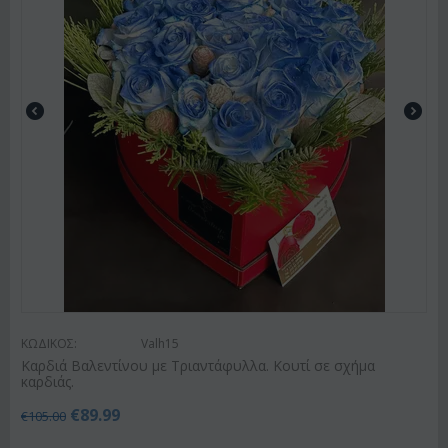
ΚΩΔΙΚΟΣ:
Valh15
Καρδιά Βαλεντίνου με Τριαντάφυλλα. Κουτί σε σχήμα
καρδιάς.
€
89.99
€
105.00