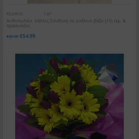
ΚΩΔΙΚΟΣ:
Cal7
Ανθοπωλείο. Κάλλες Σύνθεση σε γυάλινο βάζο (10) τεμ. &
πρασινάδες
€
54.99
€
65.00