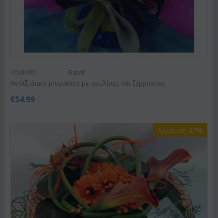
ΚΩΔΙΚΟΣ:
Bqw4
Ανοιξιάτικο μπουκέτο με τουλίπες και ζέρμπερες
€
54.99
Έκπτωση 27%