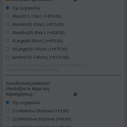
Όχι ευχαριστώ
Μικρό(12-15εκ.) (+€
10.00
)
Μεσαίο(20-25εκ.) (+€
15.00
)
Μεγάλο(35-45εκ.) (+€
28.00
)
XLarge(60-80cm.) (+€
55.00
)
XXLarge(90-100cm.) (+€
75.00
)
Jumbo(135-140cm.) (+€
155.00
)
Γενικά τυχαία σχέδια & χρώματα.Ροζ και μπλέ για
νεογγέννητα.Κόκκινα για αγάπη.
Συνοδευτικά μπαλόνια?
(Υποδείξτε το θέμα στις
παρατηρήσεις)
:
Όχι ευχαριστώ
(1) Μπαλόνι Ελαστικό (+€
3.00
)
(2) Μπαλόνια Ελαστικά (+€
6.00
)