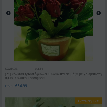
ΚΩΔΙΚΟΣ:
rosr34
(21) κόκκινα τριαντάφυλλα Ολλανδικά σε βάζο με χρωματιστή
άμμο. Σούπερ προσφορά.
€
54.99
€
65.00
Έκπτωση 17%