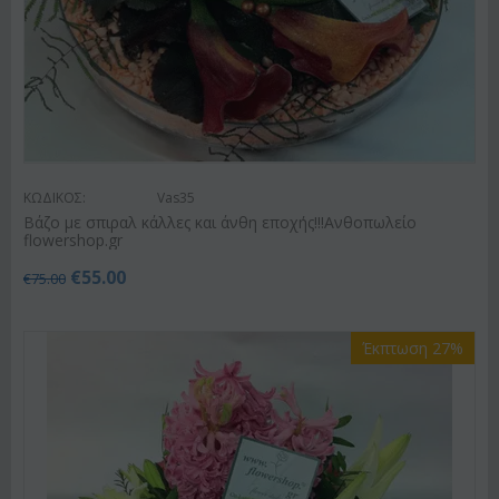
ΚΩΔΙΚΟΣ:
Vas35
Βάζο με σπιραλ κάλλες και άνθη εποχής!!!Ανθοπωλείο
flowershop.gr
€
55.00
€
75.00
Έκπτωση 27%