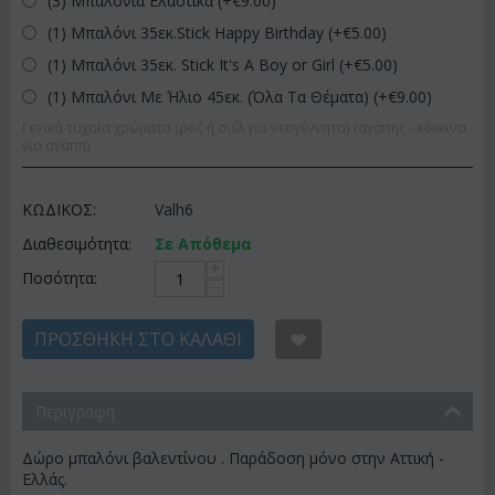
(3) Μπαλόνια Ελαστικά (+€
9.00
)
(1) Μπαλόνι 35εκ.Stick Happy Birthday (+€
5.00
)
(1) Μπαλόνι 35εκ. Stick It's A Boy or Girl (+€
5.00
)
(1) Μπαλόνι Με Ήλιο 45εκ. (Όλα Τα Θέματα) (+€
9.00
)
Γενικά τυχαία χρώματα (ροζ ή σιέλ για νεογέννητα) (αγάπης - κόκκινα
για αγάπη)
ΚΩΔΙΚΟΣ:
Valh6
Διαθεσιμότητα:
Σε Απόθεμα
+
Ποσότητα:
−
ΠΡΟΣΘΉΚΗ ΣΤΟ ΚΑΛΆΘΙ
Περιγραφη
Δώρο μπαλόνι βαλεντίνου . Παράδοση μόνο στην Αττική -
Ελλάς.