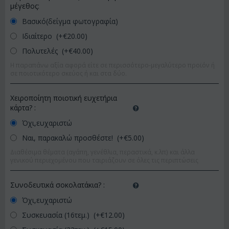
μέγεθος:
Βασικό(δείγμα φωτογραφία)
Ιδιαίτερο (+€
20.00
)
Πολυτελές (+€
40.00
)
Η παραπάνω αξία αφορά είτε σε περισσότερο-μεγαλύτερο προϊόν ή
σε ποιοτικότερο σκεύος ή και στα δύο.
Χειροποίητη ποιοτική ευχετήρια
κάρτα?
:
Όχι,ευχαριστώ
Ναι, παρακαλώ προσθέστε! (+€
5.00
)
Διαθέσιμα θέματα (αγάπη, γενέθλια, περαστικά, κ.λπ) και άλλα
γενικού περιεχομένου που ταιριάζουν σε όλες τις περιπτώσεις
Συνοδευτικά σοκολατάκια?
:
Όχι,ευχαριστώ
Συσκευασία (16τεμ.) (+€
12.00
)