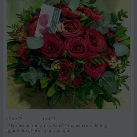
ΚΩΔΙΚΟΣ:
rosr29
(21) κόκκινα τριαντάφυλλα Ολλανδικά σε καλάθι με
πρασινάδες.Σούπερ προσφορά.