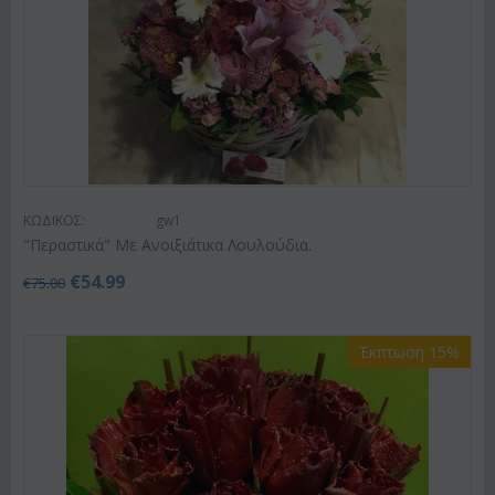
ΚΩΔΙΚΟΣ:
gw1
"Περαστικά" Με Ανοιξιάτικα Λουλούδια.
€
54.99
€
75.00
Έκπτωση 15%