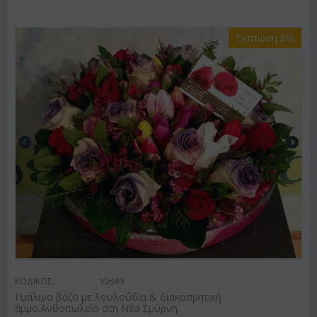
Έκπτωση 8%
ΚΩΔΙΚΟΣ:
Vas49
Γυάλινο βάζο με λουλούδια & διακοσμητική
άμμο.Ανθοπωλείο στη Νέα Σμύρνη.