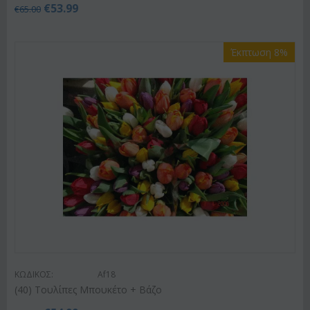
€
53.99
€
65.00
Έκπτωση 8%
ΚΩΔΙΚΟΣ:
Af18
(40) Τουλίπες Μπουκέτο + Βάζο