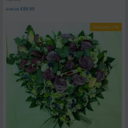
€
89.99
€
105.00
Έκπτωση 17%