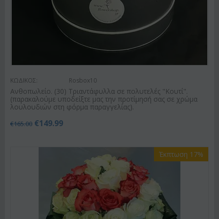
ΚΩΔΙΚΟΣ:
Rosbox10
Ανθοπωλείο. (30) Τριαντάφυλλα σε πολυτελές "Κουτί".
(παρακαλούμε υποδείξτε μας την προτίμησή σας σε χρώμα
λουλουδιών στη φόρμα παραγγελίας).
€
149.99
€
165.00
Έκπτωση 17%