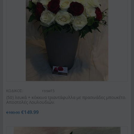
ΚΩΔΙΚΟΣ:
rosw15
(50) λευκά + κόκκινα τριαντάφυλλα με πρασινάδες μπουκέτο.
Αποστολές Λουλουδιών.
€
149.99
€
180.00