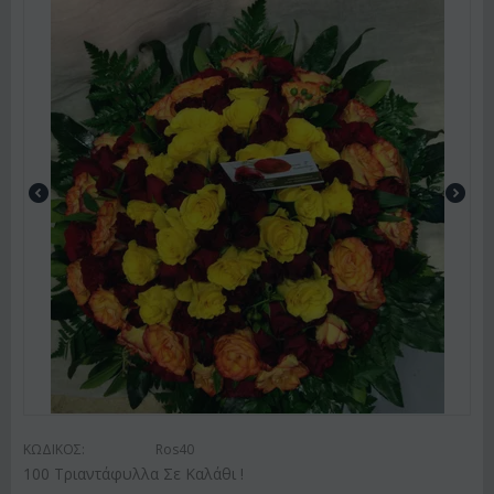
ΚΩΔΙΚΟΣ:
Ros40
100 Τριαντάφυλλα Σε Καλάθι !