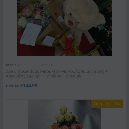
ΚΩΔΙΚΟΣ:
Valn30
Άγιος Βαλεντίνος Μπουκέτο Με Λουλούδια Εποχής +
Αρκούδος X-Large + Μπαλόνι . Σπέσιαλ
€
144.99
€
190.00
Έκπτωση 17%