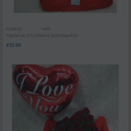
ΚΩΔΙΚΟΣ:
Valh6
Καρδιά με (15) κόκκινα τριαντάφυλλα
€
55.00