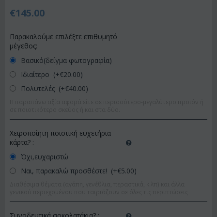
€
145.00
Παρακαλούμε επιλέξτε επιθυμητό
μέγεθος:
Βασικό(δείγμα φωτογραφία)
Ιδιαίτερο (+€
20.00
)
Πολυτελές (+€
40.00
)
Η παραπάνω αξία αφορά είτε σε περισσότερο-μεγαλύτερο προϊόν ή
σε ποιοτικότερο σκεύος ή και στα δύο.
Χειροποίητη ποιοτική ευχετήρια
κάρτα?
:
Όχι,ευχαριστώ
Ναι, παρακαλώ προσθέστε! (+€
5.00
)
Διαθέσιμα θέματα (αγάπη, γενέθλια, περαστικά, κ.λπ) και άλλα
γενικού περιεχομένου που ταιριάζουν σε όλες τις περιπτώσεις
Συνοδευτικά σοκολατάκια?
: