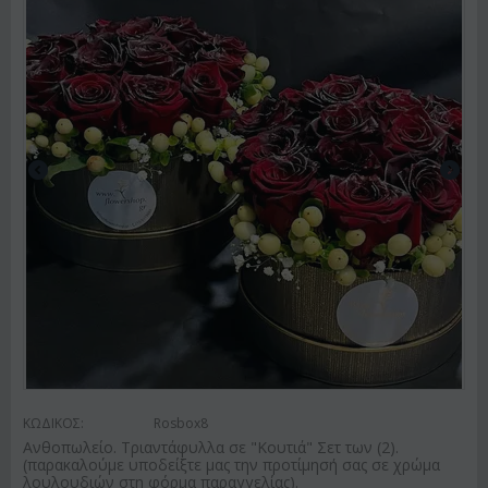
ΚΩΔΙΚΟΣ:
Rosbox8
Ανθοπωλείο. Τριαντάφυλλα σε "Κουτιά" Σετ των (2).
(παρακαλούμε υποδείξτε μας την προτίμησή σας σε χρώμα
λουλουδιών στη φόρμα παραγγελίας).