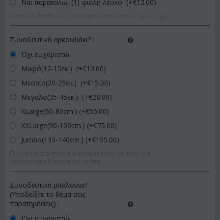
Ναι παρακαλώ, (1) φιάλη λευκό (+€
12.00
)
Ποιοτικό διαθέσιμο στην αγορά ανάλογα με την εποχή.
Συνοδευτικό αρκουδάκι?
:
Όχι ευχαριστώ
Μικρό(12-15εκ.) (+€
10.00
)
Μεσαίο(20-25εκ.) (+€
15.00
)
Μεγάλο(35-45εκ.) (+€
28.00
)
XLarge(60-80cm.) (+€
55.00
)
XXLarge(90-100cm.) (+€
75.00
)
Jumbo(135-140cm.) (+€
155.00
)
Γενικά τυχαία σχέδια & χρώματα.Ροζ και μπλέ για
νεογγέννητα.Κόκκινα για αγάπη.
Συνοδευτικά μπαλόνια?
(Υποδείξτε το θέμα στις
παρατηρήσεις)
:
Όχι ευχαριστώ