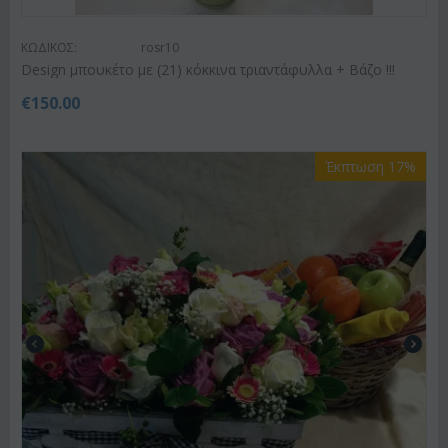
ΚΩΔΙΚΟΣ:
rosr10
Design μπουκέτο με (21) κόκκινα τριαντάφυλλα + Βάζο !!!
€
150.00
Έκπτωση 17%