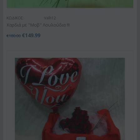
ΚΩΔΙΚΟΣ:
Valh12
Καρδιά με "Μοβ" Λουλούδια !!!
€
149.99
€
180.00