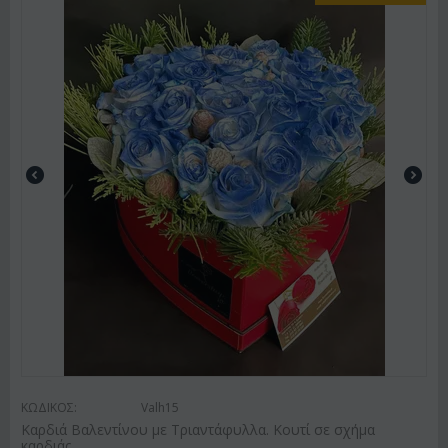
ΚΩΔΙΚΟΣ:
Valh15
Καρδιά Βαλεντίνου με Τριαντάφυλλα. Κουτί σε σχήμα
καρδιάς.