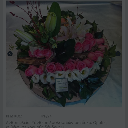
ΚΩΔΙΚΟΣ:
Tray24
Ανθοπωλεία. Σύνθεση λουλουδιών σε δίσκο. Ομάδες
ανθέων σε κορμούς δένδρων !!!