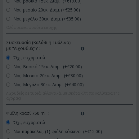
Ναι, βασικό 15εκ. Διάμ. (+€
19.00
)
Ναι, μεσαίο 20εκ. Διαμ. (+€
25.00
)
Ναι, μεγάλο 30εκ. Διαμ. (+€
35.00
)
Ολόφρεσκα φρούτα εποχής !!!
Συσκευασία (Καλάθι ή Γυάλινο)
με "Λιχουδιές"?
:
Όχι, ευχαριστώ
Ναι, Βασικό 15εκ. Διαμ. (+€
20.00
)
Ναι, Μεσαίο 20εκ. Διαμ. (+€
30.00
)
Ναι, Μεγάλο 30εκ. Διαμ. (+€
40.00
)
Λιχουδιές σε τυριά, αλλαντικά, μπισκότα κ.λπ (τα καλύτερα της
αγοράς)
Φιάλη κρασί 750 ml.
:
Όχι, ευχαριστώ
Ναι παρακαλώ, (1) φιάλη κόκκινο (+€
12.00
)