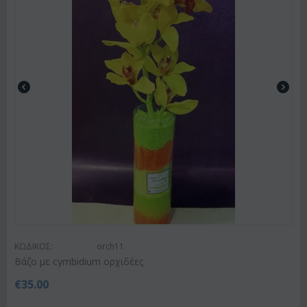
ΚΩΔΙΚΟΣ:
orch11
Βάζο με cymbidium ορχιδέες
€
35.00