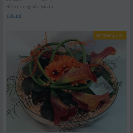
Βάζο με ορχιδέες βάντα
€
35.00
Έκπτωση 27%