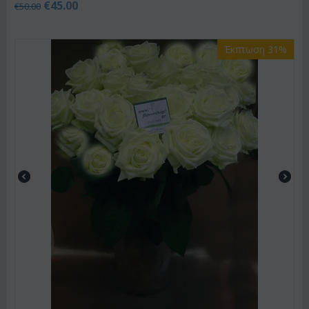
€
45.00
€
50.00
Έκπτωση 31%