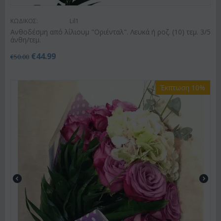
ΚΩΔΙΚΟΣ:
Lil1
Ανθοδέσμη από λίλιουμ "Οριένταλ". Λευκά ή ροζ. (10) τεμ. 3/5
άνθη/τεμ.
€
44.99
€
50.00
Έκπτωση 10%