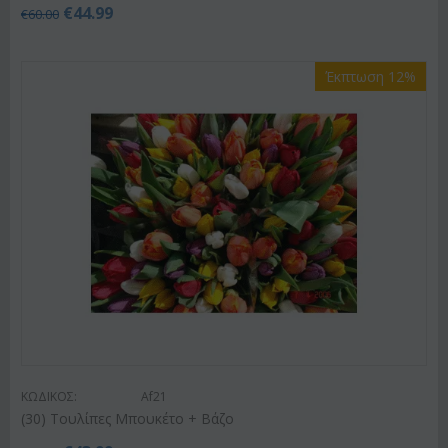
€
44.99
€
60.00
Έκπτωση 12%
ΚΩΔΙΚΟΣ:
Af21
(30) Τουλίπες Μπουκέτο + Βάζο