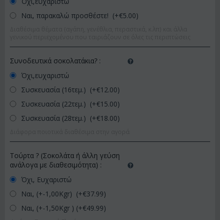
Όχι,ευχαριστώ
Ναι, παρακαλώ προσθέστε! (+€
5.00
)
Διαθέσιμα θέματα (αγάπη, γενέθλια, περαστικά, κ.λπ) και άλλα
γενικού περιεχομένου που ταιριάζουν σε όλες τις περιπτώσεις
Συνοδευτικά σοκολατάκια?
:
Όχι,ευχαριστώ
Συσκευασία (16τεμ.) (+€
12.00
)
Συσκευασία (22τεμ.) (+€
15.00
)
Συσκευασία (28τεμ.) (+€
18.00
)
Διάφορα ποιοτικά διαθέσιμα στην αγορά
Τούρτα ? (Σοκολάτα ή άλλη γεύση
ανάλογα με διαθεσιμότητα)
:
Όχι, Ευχαριστώ
Ναι, (+-1,00Kgr) (+€
37.99
)
Ναι, (+-1,50Kgr ) (+€
49.99
)