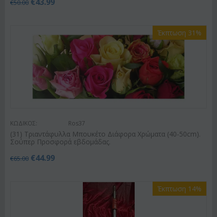
€
43.99
€
50.00
Έκπτωση 31%
ΚΩΔΙΚΟΣ:
Ros37
(31) Τριαντάφυλλα Μπουκέτο Διάφορα Χρώματα (40-50cm).
Σούπερ Προσφορά εβδομάδας.
€
44.99
€
65.00
Έκπτωση 14%