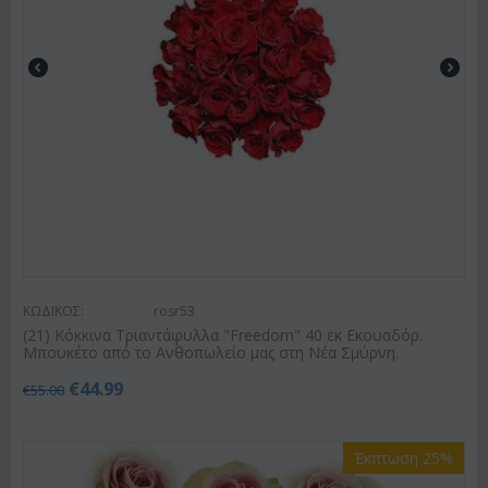
ΚΩΔΙΚΟΣ:
rosr53
(21) Κόκκινα Τριαντάφυλλα "Freedom" 40 εκ Εκουαδόρ.
Μπουκέτο από το Ανθοπωλείο μας στη Νέα Σμύρνη.
€
44.99
€
55.00
Έκπτωση 25%