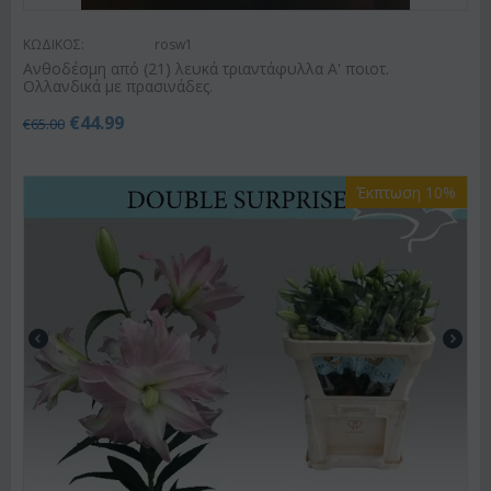
ΚΩΔΙΚΟΣ:
rosw1
Ανθοδέσμη από (21) λευκά τριαντάφυλλα Α' ποιοτ.
Ολλανδικά με πρασινάδες.
€
44.99
€
65.00
Έκπτωση 10%