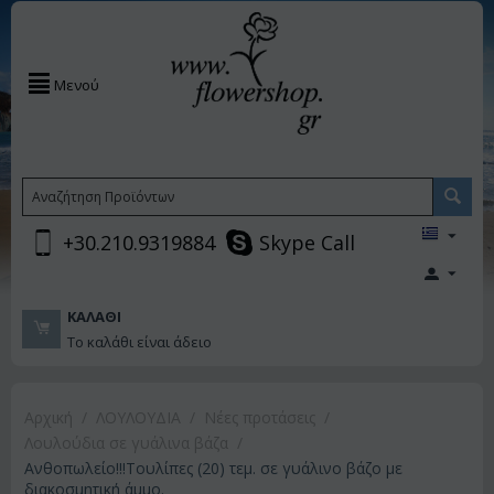
Μενού
+30.210.9319884
Skype Call
ΚΑΛΆΘΙ
Το καλάθι είναι άδειο
Αρχική
/
ΛΟΥΛΟΥΔΙΑ
/
Νέες προτάσεις
/
Λουλούδια σε γυάλινα βάζα
/
Ανθοπωλείο!!!Τουλίπες (20) τεμ. σε γυάλινο βάζο με
διακοσμητική άμμο.