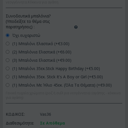
νεογγέννητα.Κόκκινα για αγάπη.
Συνοδευτικά μπαλόνια?
(Υποδείξτε το θέμα στις
παρατηρήσεις)
:
Όχι ευχαριστώ
(1) Μπαλόνι Ελαστικό (+€
3.00
)
(2) Μπαλόνια Ελαστικά (+€
6.00
)
(3) Μπαλόνια Ελαστικά (+€
9.00
)
(1) Μπαλόνι 35εκ.Stick Happy Birthday (+€
5.00
)
(1) Μπαλόνι 35εκ. Stick It's A Boy or Girl (+€
5.00
)
(1) Μπαλόνι Με Ήλιο 45εκ. (Όλα Τα Θέματα) (+€
9.00
)
Γενικά τυχαία χρώματα (ροζ ή σιέλ για νεογέννητα) (αγάπης - κόκκινα
για αγάπη)
ΚΩΔΙΚΟΣ:
Vas36
Διαθεσιμότητα:
Σε Απόθεμα