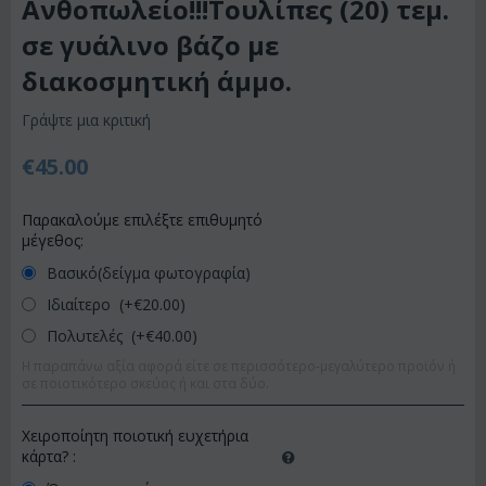
Ανθοπωλείο!!!Τουλίπες (20) τεμ.
σε γυάλινο βάζο με
διακοσμητική άμμο.
Γράψτε μια κριτική
€
45.00
Παρακαλούμε επιλέξτε επιθυμητό
μέγεθος:
Βασικό(δείγμα φωτογραφία)
Ιδιαίτερο (+€
20.00
)
Πολυτελές (+€
40.00
)
Η παραπάνω αξία αφορά είτε σε περισσότερο-μεγαλύτερο προϊόν ή
σε ποιοτικότερο σκεύος ή και στα δύο.
Χειροποίητη ποιοτική ευχετήρια
κάρτα?
: