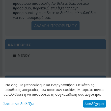
προορισμό αποστολής. Αν θέλετε διαφορετικό
προορισμό, παρακαλώ επιλέξτε "αλλαγή
προορισμού" για να δείτε τα διαθέσιμα λουλούδια
για τον προορισμό σας.
ΑΛΛΑΓΗ ΠΡΟΟΡΙΣΜΟΥ
ΚΑΤΗΓΟΡΙΕΣ
ΜΕΝΟΎ
ΠΡΟΣΦΟΡΕΣ ΕΒΔΟΜΑΔΟΣ
Γεια σας! Θα μπορούσαμε να ενεργοποιήσουμε κάποιες
πρόσθετες υπηρεσίες που απαιτούν cookies; Μπορείτε πάντα
να αλλάξετε ή να αποσύρετε τη συγκατάθεσή σας αργότερα.
Άσε με να διαλέξω
Αποδέχομαι
Έκπτωση 22%