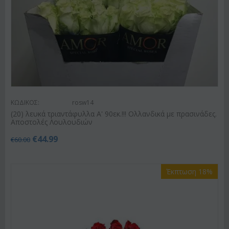
ΚΩΔΙΚΟΣ:
rosw14
(20) λευκά τριαντάφυλλα Α' 90εκ.!!! Ολλανδικά με πρασινάδες.
Αποστολές Λουλουδιών
€
44.99
€
60.00
Έκπτωση 18%