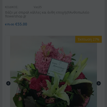
ΚΩΔΙΚΟΣ:
Vas35
Βάζο με σπιραλ κάλλες και άνθη εποχής!!!Ανθοπωλείο
flowershop.gr
€
55.00
€
75.00
Έκπτωση 27%