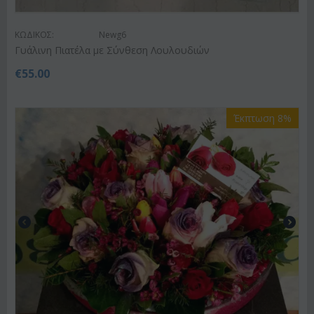
ΚΩΔΙΚΟΣ:
Newg6
Γυάλινη Πιατέλα με Σύνθεση Λουλουδιών
€
55.00
Έκπτωση 8%