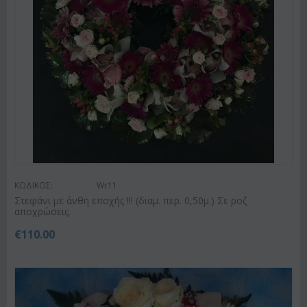
ΚΩΔΙΚΟΣ:
Wr11
Στεφάνι με άνθη εποχής !!! (διαμ. περ. 0,50μ.) Σε ροζ
αποχρώσεις.
€
110.00