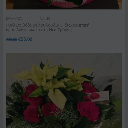
ΚΩΔΙΚΟΣ:
Vas49
Γυάλινο βάζο με λουλούδια & διακοσμητική
άμμο.Ανθοπωλείο στη Νέα Σμύρνη.
€
55.00
€
60.00