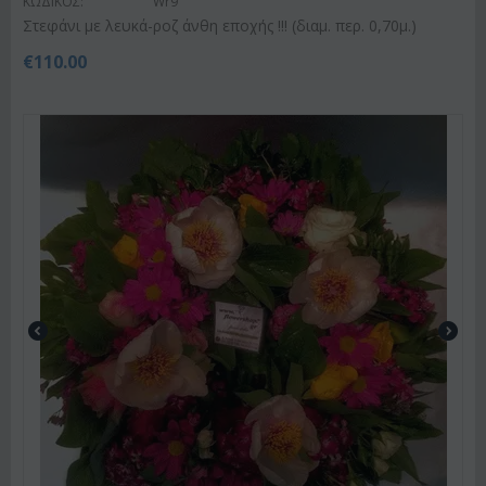
ΚΩΔΙΚΟΣ:
Wr9
Στεφάνι με λευκά-ροζ άνθη εποχής !!! (διαμ. περ. 0,70μ.)
€
110.00