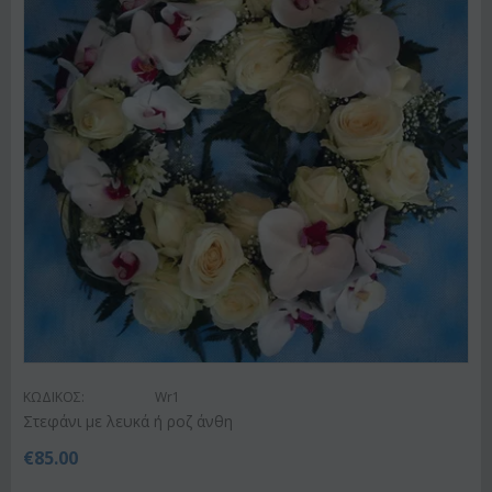
ΚΩΔΙΚΟΣ:
Wr1
Στεφάνι με λευκά ή ροζ άνθη
€
85.00