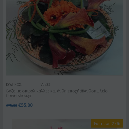
ΚΩΔΙΚΟΣ:
Vas35
Βάζο με σπιραλ κάλλες και άνθη εποχής!!!Ανθοπωλείο
flowershop.gr
€
55.00
€
75.00
Έκπτωση 27%