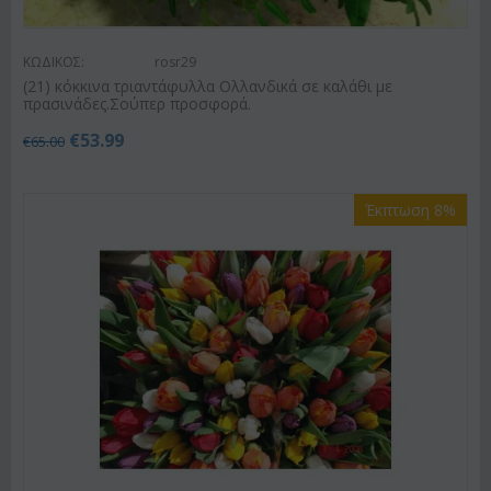
ΚΩΔΙΚΟΣ:
rosr29
(21) κόκκινα τριαντάφυλλα Ολλανδικά σε καλάθι με
πρασινάδες.Σούπερ προσφορά.
€
53.99
€
65.00
Έκπτωση 8%