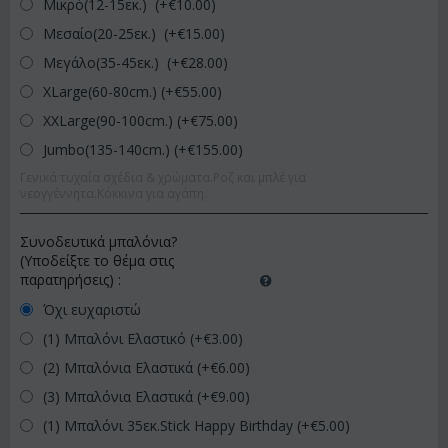
Μικρό(12-15εκ.) (+€
10.00
)
Μεσαίο(20-25εκ.) (+€
15.00
)
Μεγάλο(35-45εκ.) (+€
28.00
)
XLarge(60-80cm.) (+€
55.00
)
XXLarge(90-100cm.) (+€
75.00
)
Jumbo(135-140cm.) (+€
155.00
)
Γενικά τυχαία σχέδια & χρώματα.Ροζ και μπλέ για
νεογγέννητα.Κόκκινα για αγάπη.
Συνοδευτικά μπαλόνια?
(Υποδείξτε το θέμα στις
παρατηρήσεις)
:
Όχι ευχαριστώ
(1) Μπαλόνι Ελαστικό (+€
3.00
)
(2) Μπαλόνια Ελαστικά (+€
6.00
)
(3) Μπαλόνια Ελαστικά (+€
9.00
)
(1) Μπαλόνι 35εκ.Stick Happy Birthday (+€
5.00
)