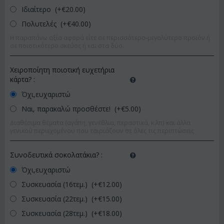
Ιδιαίτερο (+€
20.00
)
Πολυτελές (+€
40.00
)
Η παραπάνω αξία αφορά είτε σε περισσότερο-μεγαλύτερο προϊόν ή
σε ποιοτικότερο σκεύος ή και στα δύο.
Χειροποίητη ποιοτική ευχετήρια
κάρτα?
:
Όχι,ευχαριστώ
Ναι, παρακαλώ προσθέστε! (+€
5.00
)
Διαθέσιμα θέματα (αγάπη, γενέθλια, περαστικά, κ.λπ) και άλλα
γενικού περιεχομένου που ταιριάζουν σε όλες τις περιπτώσεις
Συνοδευτικά σοκολατάκια?
:
Όχι,ευχαριστώ
Συσκευασία (16τεμ.) (+€
12.00
)
Συσκευασία (22τεμ.) (+€
15.00
)
Συσκευασία (28τεμ.) (+€
18.00
)