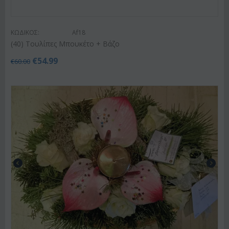
ΚΩΔΙΚΟΣ:
Af18
(40) Τουλίπες Μπουκέτο + Βάζο
€
54.99
€
60.00