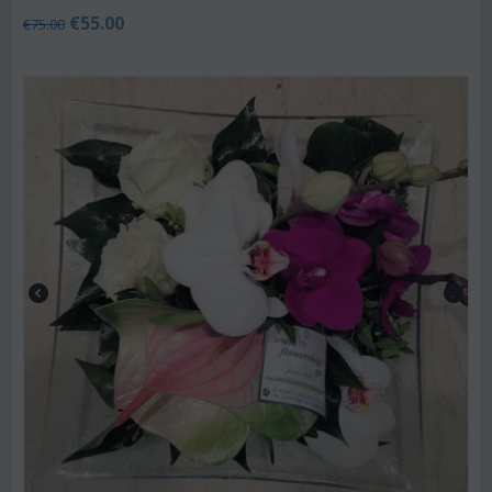
€
55.00
€
75.00