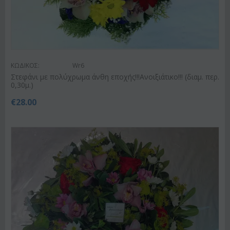
ΚΩΔΙΚΟΣ:
Wr6
Στεφάνι με πολύχρωμα άνθη εποχής!!!Ανοιξιάτικο!!! (διαμ. περ.
0,30μ.)
€
28.00