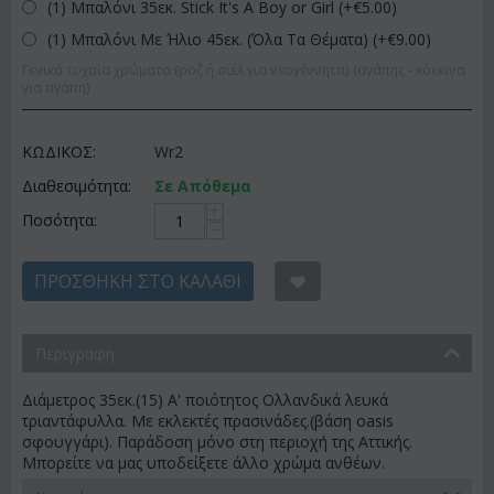
(1) Μπαλόνι 35εκ. Stick It's A Boy or Girl (+€
5.00
)
(1) Μπαλόνι Με Ήλιο 45εκ. (Όλα Τα Θέματα) (+€
9.00
)
Γενικά τυχαία χρώματα (ροζ ή σιέλ για νεογέννητα) (αγάπης - κόκκινα
για αγάπη)
ΚΩΔΙΚΟΣ:
Wr2
Διαθεσιμότητα:
Σε Απόθεμα
+
Ποσότητα:
−
ΠΡΟΣΘΉΚΗ ΣΤΟ ΚΑΛΆΘΙ
Περιγραφη
Διάμετρος 35εκ.(15) A' ποιότητος Ολλανδικά λευκά
τριαντάφυλλα. Με εκλεκτές πρασινάδες.(βάση oasis
σφουγγάρι). Παράδοση μόνο στη περιοχή της Αττικής.
Μπορείτε να μας υποδείξετε άλλο χρώμα ανθέων.