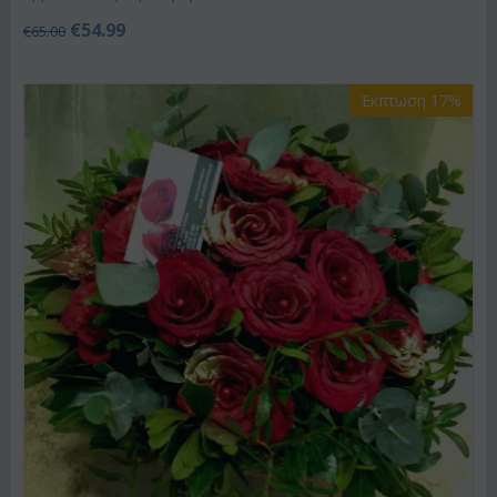
€
54.99
€
65.00
Έκπτωση 17%