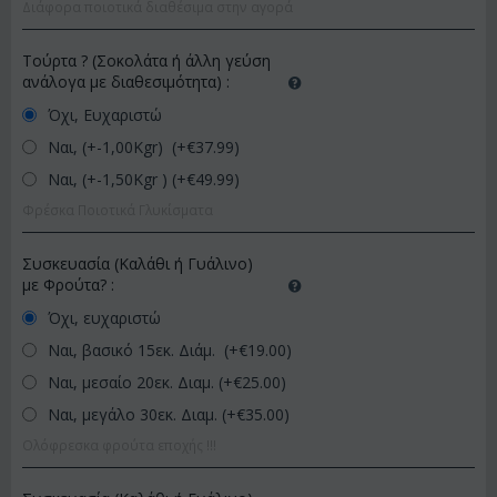
Διάφορα ποιοτικά διαθέσιμα στην αγορά
Τούρτα ? (Σοκολάτα ή άλλη γεύση
ανάλογα με διαθεσιμότητα)
:
Όχι, Ευχαριστώ
Ναι, (+-1,00Kgr) (+€
37.99
)
Ναι, (+-1,50Kgr ) (+€
49.99
)
Φρέσκα Ποιοτικά Γλυκίσματα
Συσκευασία (Καλάθι ή Γυάλινο)
με Φρούτα?
:
Όχι, ευχαριστώ
Ναι, βασικό 15εκ. Διάμ. (+€
19.00
)
Ναι, μεσαίο 20εκ. Διαμ. (+€
25.00
)
Ναι, μεγάλο 30εκ. Διαμ. (+€
35.00
)
Ολόφρεσκα φρούτα εποχής !!!