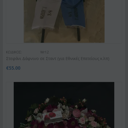
ΚΩΔΙΚΟΣ:
Wr12
Στεφάνι Δάφνινο σε Σταντ (για Εθνικές Επετείους κ.λπ)
€
55.00