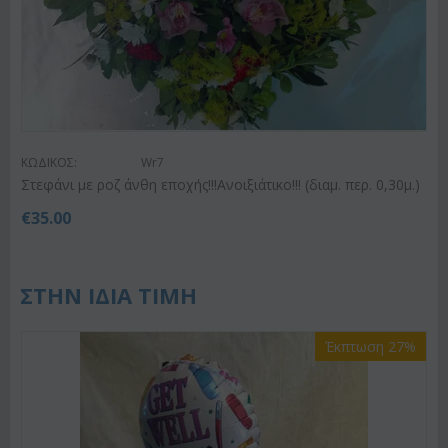
ΚΩΔΙΚΟΣ:
Wr7
Στεφάνι με ροζ άνθη εποχής!!!Ανοιξιάτικο!!! (διαμ. περ. 0,30μ.)
€
35.00
ΣΤΗΝ ΙΔΙΑ ΤΙΜΗ
Έκπτωση 27%