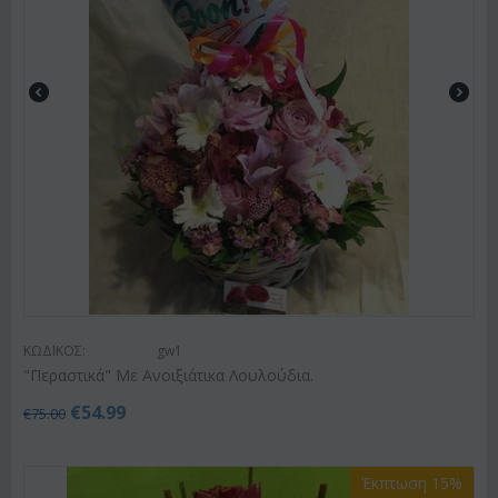
ΚΩΔΙΚΟΣ:
gw1
"Περαστικά" Με Ανοιξιάτικα Λουλούδια.
€
54.99
€
75.00
Έκπτωση 15%