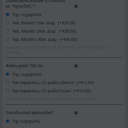
Συσκευασία (Καλάθι ή Γυάλινο)
με "Λιχουδιές"?
:
Όχι, ευχαριστώ
Ναι, Βασικό 15εκ. Διαμ. (+€
20.00
)
Ναι, Μεσαίο 20εκ. Διαμ. (+€
30.00
)
Ναι, Μεγάλο 30εκ. Διαμ. (+€
40.00
)
Λιχουδιές σε τυριά, αλλαντικά, μπισκότα κ.λπ (τα καλύτερα της
αγοράς)
Φιάλη κρασί 750 ml.
:
Όχι, ευχαριστώ
Ναι παρακαλώ, (1) φιάλη κόκκινο (+€
12.00
)
Ναι παρακαλώ, (1) φιάλη λευκό (+€
12.00
)
Ποιοτικό διαθέσιμο στην αγορά ανάλογα με την εποχή.
Συνοδευτικό αρκουδάκι?
:
Όχι ευχαριστώ