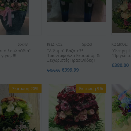
Spc43
ΚΩΔΙΚΟΣ:
Spc53
ΚΩΔΙΚΟΣ:
από λουλούδια".
"Δίδυμα" Βάζα +35
"Ονειρεμέ
ίγας. !!!
Τριαντάφυλλα Εκουαδόρ &
"Πριγκίπι
Ξεχωριστές Πρασινάδες !
0
€
380.00
€
399.99
€
450.00
Έκπτωση 20%
Έκπτωση 9%