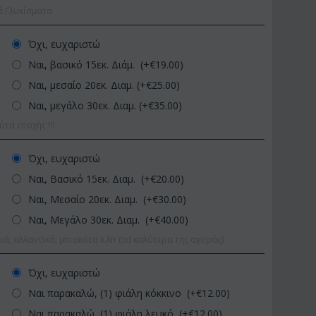
ά Γλυκίσματα
Όχι, ευχαριστώ
Ναι, βασικό 15εκ. Διάμ. (+€
19.00
)
Ναι, μεσαίο 20εκ. Διαμ. (+€
25.00
)
Ναι, μεγάλο 30εκ. Διαμ. (+€
35.00
)
α εποχής !!!
ΚΟΣ:
Afp1
ΚΩΔΙΚΟΣ:
Pl92
Όχι, ευχαριστώ
δέα φαλαίνοψις σε
Φυτό "Zamioculcas" (Zamia).
Ναι, Βασικό 15εκ. Διαμ. (+€
20.00
)
ινο βάζο
Ποιοτική Γλά...
Ναι, Μεσαίο 20εκ. Διαμ. (+€
30.00
)
€
39.99
€
54.99
0
€
65.00
Ναι, Μεγάλο 30εκ. Διαμ. (+€
40.00
)
ιά, αλλαντικά, μπισκότα κ.λπ (τα καλύτερα της αγοράς)
Όχι, ευχαριστώ
Ναι παρακαλώ, (1) φιάλη κόκκινο (+€
12.00
)
Ναι παρακαλώ, (1) φιάλη λευκό (+€
12.00
)