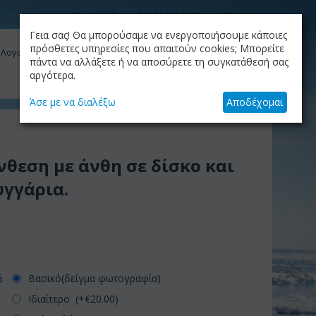
ΚΑΤΑΛΟΓΟΣ
ΤΟ BLOG ΜΑΣ
ΕΤΑΙΡΙΑ
Γεια σας! Θα μπορούσαμε να ενεργοποιήσουμε κάποιες
ΚΑΛΆΘΙ
πρόσθετες υπηρεσίες που απαιτούν cookies; Μπορείτε
 Λογαριασμός μου
Το καλάθι είναι άδειο
πάντα να αλλάξετε ή να αποσύρετε τη συγκατάθεσή σας
αργότερα.
+30.210.9319884
Skype Call
Άσε με να διαλέξω
Αποδέχομαι
θεση με άνθη σε δίσκο και
γγάρια.
Βασικό(δείγμα φωτογραφία)
ό
Ιδιαίτερο (+€
20.00
)