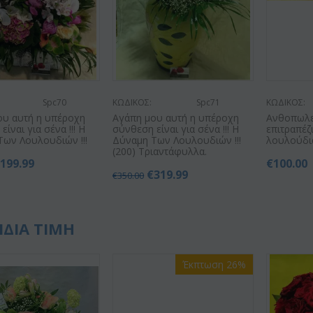
Spc70
ΚΩΔΙΚΟΣ:
Spc71
ΚΩΔΙΚΟΣ:
ου αυτή η υπέροχη
Αγάπη μου αυτή η υπέροχη
Ανθοπωλε
ίναι για σένα !!! Η
σύνθεση είναι για σένα !!! Η
επιτραπέζ
Των Λουλουδιών !!!
Δύναμη Των Λουλουδιών !!!
λουλούδια
(200) Τριαντάφυλλα.
€
199.99
€
100.00
€
319.99
€
350.00
ΙΔΙΑ ΤΙΜΗ
Έκπτωση 26%