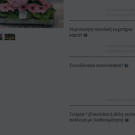
Η παραπάνω αξί
ποιοτικότερο σκ
Χειροποίητη ποιοτική ευχετήρια
κάρτα?
:
Διαθέσιμα θέματα
περιεχομένου πο
Συνοδευτικά σοκολατάκια?
:
Διάφορα ποιοτι
Έκπτωση 9%
Έκπτωση 12%
Τούρτα ? (Σοκολάτα ή άλλη γεύσ
ανάλογα με διαθεσιμότητα)
: