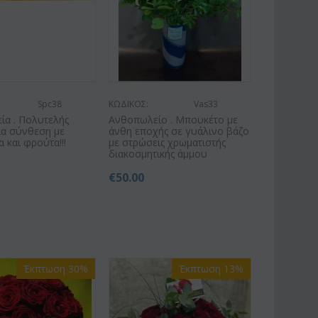
Spc38
ΚΩΔΙΚΟΣ:
Vas33
ία . Πολυτελής
Ανθοπωλείο . Μπουκέτο με
ια σύνθεση με
άνθη εποχής σε γυάλινο βάζο
 και φρούτα!!!
με στρώσεις χρωματιστής
διακοσμητικής άμμου
€
50.00
Έκπτωση 30%
Έκπτωση 13%