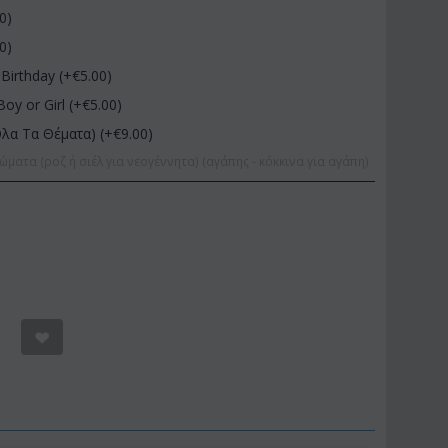
00
)
00
)
Birthday (+€
5.00
)
Boy or Girl (+€
5.00
)
Όλα Τα Θέματα) (+€
9.00
)
ώματα (ροζ ή σιέλ για νεογέννητα) (αγάπης - κόκκινα για αγάπη)