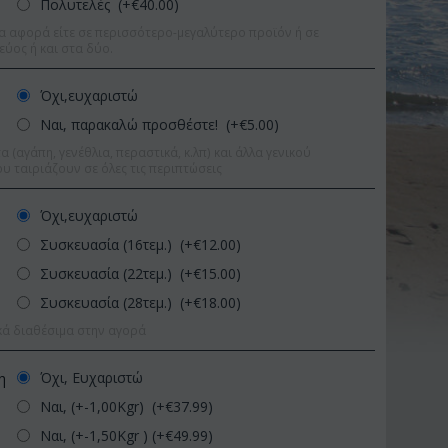
Πολυτελές (+€
40.00
)
α αφορά είτε σε περισσότερο-μεγαλύτερο προϊόν ή σε
εύος ή και στα δύο.
Όχι,ευχαριστώ
Ναι, παρακαλώ προσθέστε! (+€
5.00
)
 (αγάπη, γενέθλια, περαστικά, κ.λπ) και άλλα γενικού
υ ταιριάζουν σε όλες τις περιπτώσεις
Όχι,ευχαριστώ
Συσκευασία (16τεμ.) (+€
12.00
)
Συσκευασία (22τεμ.) (+€
15.00
)
Συσκευασία (28τεμ.) (+€
18.00
)
κά διαθέσιμα στην αγορά
Έκπτωση 11%
Έκπτωση 15%
Όχι, Ευχαριστώ
η
Ναι, (+-1,00Kgr) (+€
37.99
)
Ναι, (+-1,50Kgr ) (+€
49.99
)