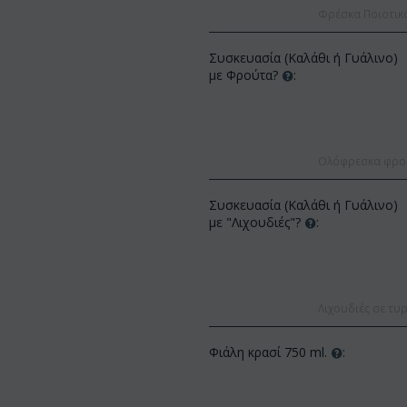
Φρέσκα Ποιοτικ
Συσκευασία (Καλάθι ή Γυάλινο)
με Φρούτα?
:
Ολόφρεσκα φρούτ
ΚΩΔΙΚΟΣ:
Af13
Afp3
ΚΩΔΙ
Συσκευασία (Καλάθι ή Γυάλινο)
(21) τριαντάφυλλα 60-70 εκ.
αίνοψις φυτό "(1)
Ορχι
με "Λιχουδιές"?
:
(διάφορα χρώμ...
...
γυάλ
€
49.99
€
55.00
9
€
45.0
Λιχουδιές σε τυρ
Φιάλη κρασί 750 ml.
: