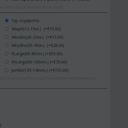
ιμο στην αγορά ανάλογα με την εποχή.
Όχι ευχαριστώ
Μικρό(12-15εκ.) (+€
10.00
)
Μεσαίο(20-25εκ.) (+€
15.00
)
Μεγάλο(35-45εκ.) (+€
28.00
)
XLarge(60-80cm.) (+€
55.00
)
XXLarge(90-100cm.) (+€
75.00
)
Jumbo(135-140cm.) (+€
155.00
)
έδια & χρώματα.Ροζ και μπλέ για νεογγέννητα.Κόκκινα για
0
)