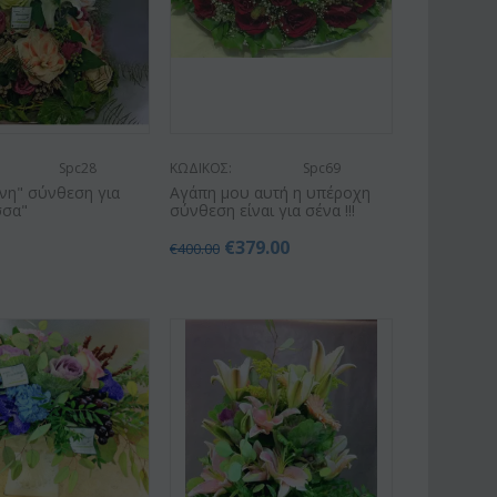
Spc28
ΚΩΔΙΚΟΣ:
Spc69
νη" σύνθεση για
Αγάπη μου αυτή η υπέροχη
σσα"
σύνθεση είναι για σένα !!!
€
379.00
€
400.00