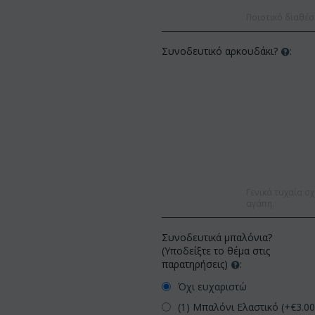
Ποιοτικό διαθέσ
Συνοδευτικό αρκουδάκι?
:
Γενικά τυχαία σχ
αγάπη.
Συνοδευτικά μπαλόνια?
(Υποδείξτε το θέμα στις
παρατηρήσεις)
:
Όχι ευχαριστώ
(1) Μπαλόνι Ελαστικό (+€
3.0