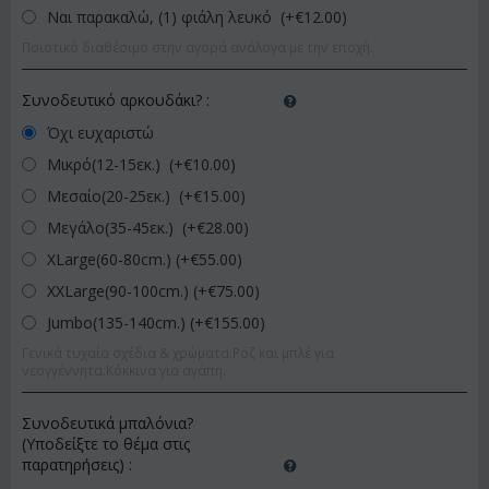
Ναι παρακαλώ, (1) φιάλη λευκό (+€
12.00
)
Ποιοτικό διαθέσιμο στην αγορά ανάλογα με την εποχή.
Συνοδευτικό αρκουδάκι?
:
Όχι ευχαριστώ
Μικρό(12-15εκ.) (+€
10.00
)
Μεσαίο(20-25εκ.) (+€
15.00
)
Μεγάλο(35-45εκ.) (+€
28.00
)
XLarge(60-80cm.) (+€
55.00
)
XXLarge(90-100cm.) (+€
75.00
)
Jumbo(135-140cm.) (+€
155.00
)
Γενικά τυχαία σχέδια & χρώματα.Ροζ και μπλέ για
νεογγέννητα.Κόκκινα για αγάπη.
Συνοδευτικά μπαλόνια?
(Υποδείξτε το θέμα στις
παρατηρήσεις)
: