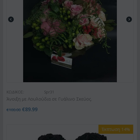
ΚΩΔΙΚΟΣ:
Spr31
Άνοιξη με Λουλούδια σε Γυάλινο Σκεύος.
€
89.99
€
100.00
Έκπτωση 14%