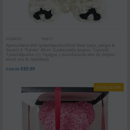
ΚΩΔΙΚΟΣ:
Tedro7
Αρκουδάκια από τριαντάφυλλα.Rose Bear (γκρι, μαύρο &
λευκό) ή "Panda" 40cm. Συσκευασία Δώρου. Τεχνητά
Τριαντάφυλλα. (1) Τεμάχιο. ( συνοδεύεται απο το γνήσιο
κουτί του & Λαμπάκια)
€
89.99
€
105.00
Έκπτωση 6%