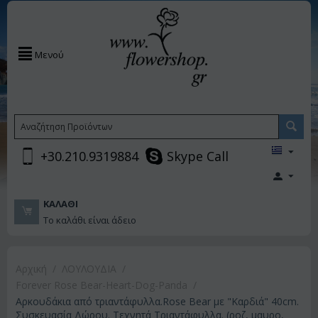
Μενού
+30.210.9319884
Skype Call
ΚΑΛΆΘΙ
Το καλάθι είναι άδειο
Αρχική
/
ΛΟΥΛΟΥΔΙΑ
/
Forever Rose Bear-Heart-Dog-Panda
/
Αρκουδάκια από τριαντάφυλλα.Rose Bear με "Καρδιά" 40cm.
Συσκευασία Δώρου. Τεχνητά Τριαντάφυλλα. (ροζ, μαυρο,