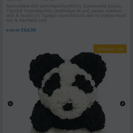
Αρκουδάκια από τριαντάφυλλα.(40cm). Συσκευασία Δώρου.
Τεχνητά Τριαντάφυλλα. (Διαθέσιμο σε ροζ, μαυρο, κόκκινο,
σιελ & λευκό) (1) Τεμάχιο. (συνοδεύεται απο το γνήσιο κουτί
του & Λαμπάκια Led)
€
64.99
€
105.00
Έκπτωση 14%