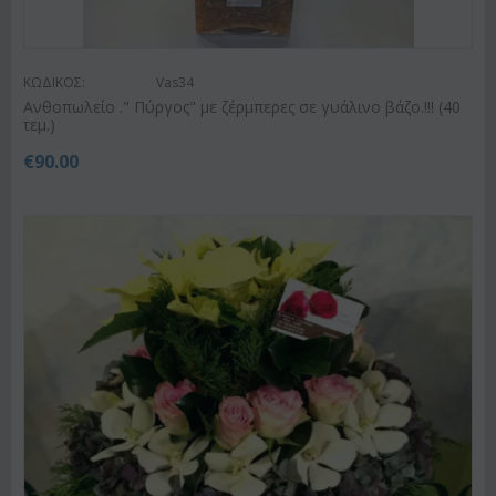
ΚΩΔΙΚΟΣ:
Vas34
Ανθοπωλείο ." Πύργος" με ζέρμπερες σε γυάλινο βάζο.!!! (40
τεμ.)
€
90.00