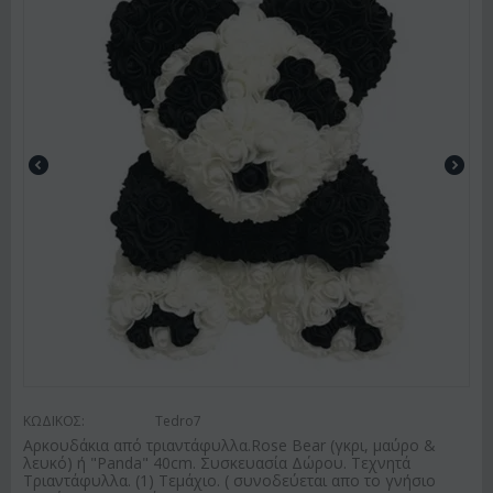
ΚΩΔΙΚΟΣ:
Tedro7
Αρκουδάκια από τριαντάφυλλα.Rose Bear (γκρι, μαύρο &
λευκό) ή "Panda" 40cm. Συσκευασία Δώρου. Τεχνητά
Τριαντάφυλλα. (1) Τεμάχιο. ( συνοδεύεται απο το γνήσιο