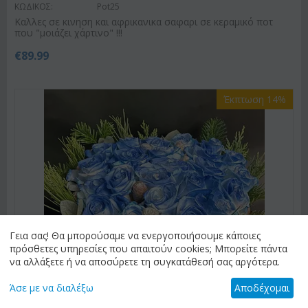
ΚΩΔΙΚΟΣ:
Pot25
Καλλες σε κινηση και αφρικανικα σαφαρι σε κεραμικό ποτ
που "μοιάζει χάρτινο" !!!
€
89.99
Έκπτωση 14%
Γεια σας! Θα μπορούσαμε να ενεργοποιήσουμε κάποιες
πρόσθετες υπηρεσίες που απαιτούν cookies; Μπορείτε πάντα
να αλλάξετε ή να αποσύρετε τη συγκατάθεσή σας αργότερα.
Άσε με να διαλέξω
Αποδέχομαι