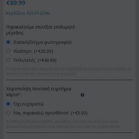
€
89.99
Κερδίζετε: €
25.01
(
22
%)
Παρακαλούμε επιλέξτε επιθυμητό
μέγεθος:
Βασικό(δείγμα φωτογραφία)
Ιδιαίτερο (+€
20.00
)
Πολυτελές (+€
40.00
)
Η παραπάνω αξία αφορά είτε σε περισσότερο-μεγαλύτερο προϊόν ή
σε ποιοτικότερο σκεύος ή και στα δύο.
Χειροποίητη ποιοτική ευχετήρια
κάρτα?
:
Όχι,ευχαριστώ
Ναι, παρακαλώ προσθέστε! (+€
5.00
)
Διαθέσιμα θέματα (αγάπη, γενέθλια, περαστικά, κ.λπ) και άλλα
γενικού περιεχομένου που ταιριάζουν σε όλες τις περιπτώσεις