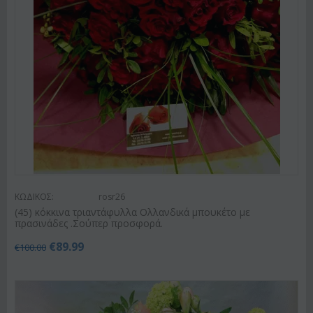
ΚΩΔΙΚΟΣ:
rosr26
(45) κόκκινα τριαντάφυλλα Ολλανδικά μπουκέτο με
πρασινάδες .Σούπερ προσφορά.
€
89.99
€
100.00