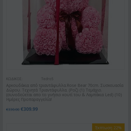
ΚΩΔΙΚΟΣ:
Tedro5
Αρκουδάκια από τριαντάφυλλα.Rose Bear 70cm. Συσκευασία
Δώρου. Τεχνητά Τριαντάφυλλα. (Ροζ) (1) Τεμάχιο.
(συνοδεύεται απο το γνήσιο κουτί του & Λαμπάκια Led) (10)
Ημέρες Προπαραγγελία!
€
309.99
€
330.00
Έκπτωση 22%