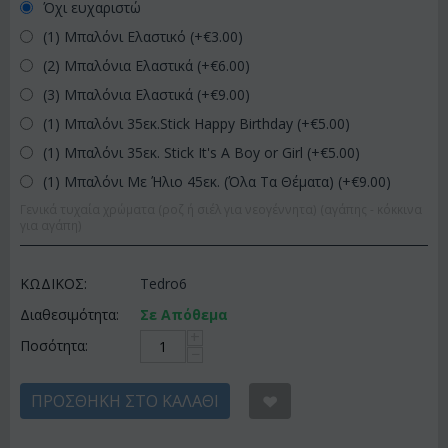
Όχι ευχαριστώ
(1) Μπαλόνι Ελαστικό (+€
3.00
)
(2) Μπαλόνια Ελαστικά (+€
6.00
)
(3) Μπαλόνια Ελαστικά (+€
9.00
)
(1) Μπαλόνι 35εκ.Stick Happy Birthday (+€
5.00
)
(1) Μπαλόνι 35εκ. Stick It's A Boy or Girl (+€
5.00
)
(1) Μπαλόνι Με Ήλιο 45εκ. (Όλα Τα Θέματα) (+€
9.00
)
Γενικά τυχαία χρώματα (ροζ ή σιέλ για νεογέννητα) (αγάπης - κόκκινα
για αγάπη)
ΚΩΔΙΚΟΣ:
Tedro6
Διαθεσιμότητα:
Σε Απόθεμα
+
Ποσότητα:
−
ΠΡΟΣΘΉΚΗ ΣΤΟ ΚΑΛΆΘΙ