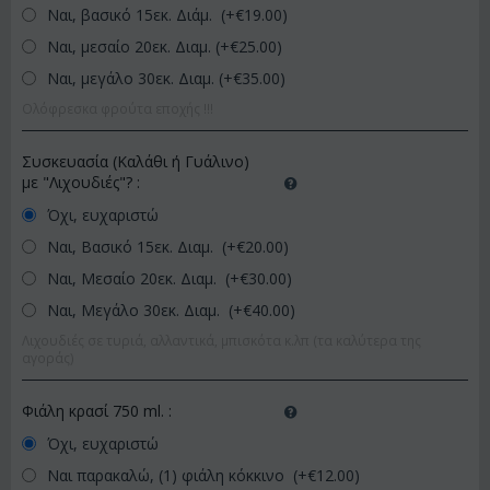
Ναι, βασικό 15εκ. Διάμ. (+€
19.00
)
Ναι, μεσαίο 20εκ. Διαμ. (+€
25.00
)
Ναι, μεγάλο 30εκ. Διαμ. (+€
35.00
)
Ολόφρεσκα φρούτα εποχής !!!
Συσκευασία (Καλάθι ή Γυάλινο)
με "Λιχουδιές"?
:
Όχι, ευχαριστώ
Ναι, Βασικό 15εκ. Διαμ. (+€
20.00
)
Ναι, Μεσαίο 20εκ. Διαμ. (+€
30.00
)
Ναι, Μεγάλο 30εκ. Διαμ. (+€
40.00
)
Λιχουδιές σε τυριά, αλλαντικά, μπισκότα κ.λπ (τα καλύτερα της
αγοράς)
Φιάλη κρασί 750 ml.
:
Όχι, ευχαριστώ
Ναι παρακαλώ, (1) φιάλη κόκκινο (+€
12.00
)