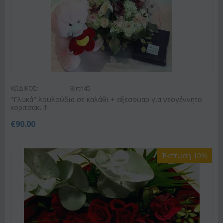
ΚΩΔΙΚΟΣ:
Birth45
"Γλυκά" λουλούδια σε καλάθι + αξεσουαρ για νεογέννητο
κοριτσάκι !!!
€
90.00
Έκπτωση 10%