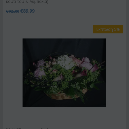
κουτί του & Λαμπάκια)
€
89.99
€
105.00
Έκπτωση 5%