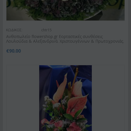
ΚΩΔΙΚΟΣ:
chtr15
Ανθοπωλείο flowershop.gr Εορταστικές συνθέσεις
Λουλούδια & Αλεξανδρινά. Χριστουγέννων & Πρωτοχρονιάς.
€
90.00