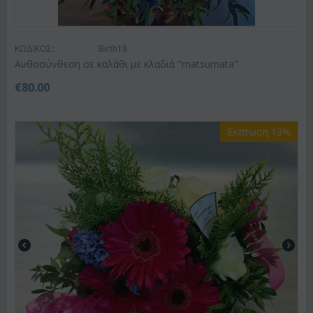
ΚΩΔΙΚΟΣ:
Birth18
Ανθοσύνθεση σε καλάθι με κλαδιά "matsumata"
€
80.00
Έκπτωση 13%