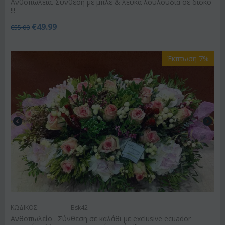
Ανθοπωλεία. Σύνθεση με μπλε & λευκά λουλούδια σε δίσκο
!!!
€
49.99
€
55.00
Έκπτωση 7%
ΚΩΔΙΚΟΣ:
Bsk42
Ανθοπωλείο . Σύνθεση σε καλάθι με exclusive ecuador