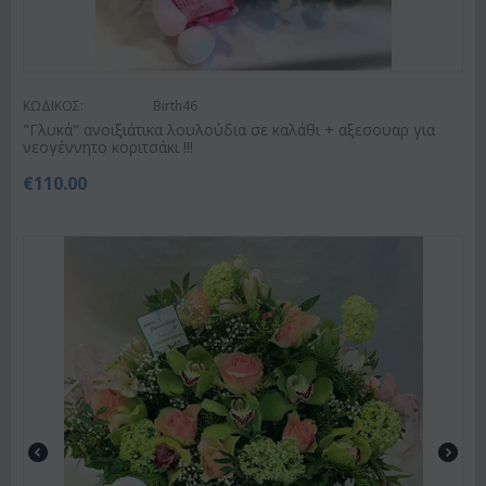
ΚΩΔΙΚΟΣ:
Birth46
"Γλυκά" ανοιξιάτικα λουλούδια σε καλάθι + αξεσουαρ για
νεογέννητο κοριτσάκι !!!
€
110.00