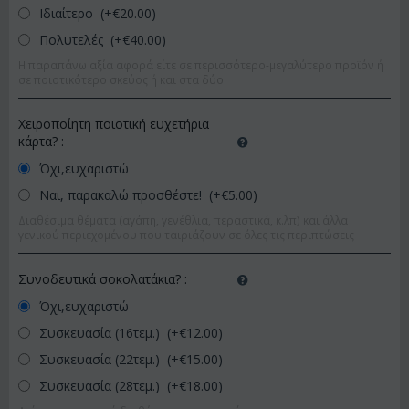
Ιδιαίτερο (+€
20.00
)
Πολυτελές (+€
40.00
)
Η παραπάνω αξία αφορά είτε σε περισσότερο-μεγαλύτερο προϊόν ή
σε ποιοτικότερο σκεύος ή και στα δύο.
Χειροποίητη ποιοτική ευχετήρια
κάρτα?
:
Όχι,ευχαριστώ
Ναι, παρακαλώ προσθέστε! (+€
5.00
)
Διαθέσιμα θέματα (αγάπη, γενέθλια, περαστικά, κ.λπ) και άλλα
γενικού περιεχομένου που ταιριάζουν σε όλες τις περιπτώσεις
Συνοδευτικά σοκολατάκια?
:
Όχι,ευχαριστώ
Συσκευασία (16τεμ.) (+€
12.00
)
Συσκευασία (22τεμ.) (+€
15.00
)
Συσκευασία (28τεμ.) (+€
18.00
)