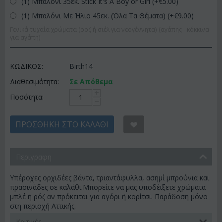
(1) Μπαλόνι 35εκ. Stick It's A Boy or Girl (+€
5.00
)
(1) Μπαλόνι Με Ήλιο 45εκ. (Όλα Τα Θέματα) (+€
9.00
)
Γενικά τυχαία χρώματα (ροζ ή σιέλ για νεογέννητα) (αγάπης - κόκκινα
για αγάπη)
ΚΩΔΙΚΟΣ:
Birth14
Διαθεσιμότητα:
Σε Απόθεμα
+
Ποσότητα:
−
ΠΡΟΣΘΉΚΗ ΣΤΟ ΚΑΛΆΘΙ
Περιγραφη
Υπέροχες ορχιδέες βάντα, τριαντάφυλλα, ασημί μπρούνια και
πρασινάδες σε καλάθι.Μπορείτε να μας υποδέιξετε χρώματα
μπλέ ή ρόζ αν πρόκειται για αγόρι ή κορίτσι. Παράδοση μόνο
στη περιοχή Αττικής.
Κριτικές