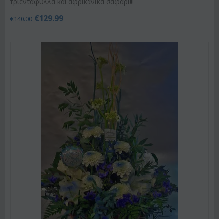
τριαντάφυλλα και αφρικανικά σαφάρι!!!
€
129.99
€
140.00