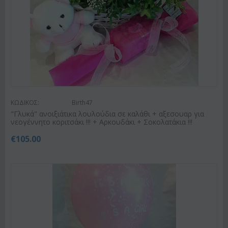
ΚΩΔΙΚΟΣ:
Birth47
"Γλυκά" ανοιξιάτικα λουλούδια σε καλάθι + αξεσουαρ για
νεογέννητο κοριτσάκι !!! + Αρκουδάκι + Σοκολατάκια !!!
€
105.00