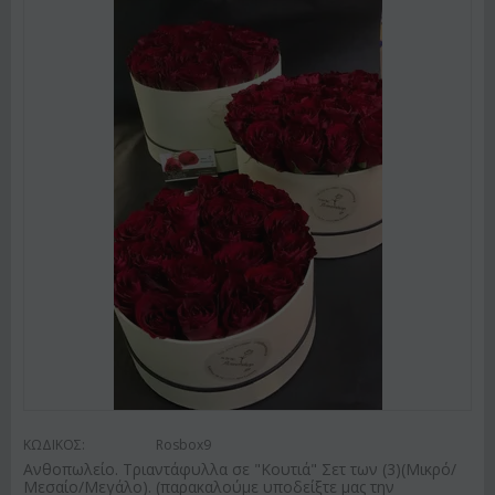
ΚΩΔΙΚΟΣ:
Rosbox9
Ανθοπωλείο. Τριαντάφυλλα σε "Κουτιά" Σετ των (3)(Μικρό/
Μεσαίο/Μεγάλο). (παρακαλούμε υποδείξτε μας την