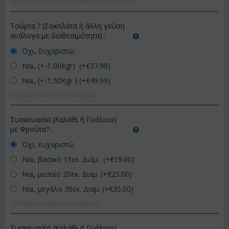
Διάφορα ποιοτικά διαθέσιμα στην αγορά
Τούρτα ? (Σοκολάτα ή άλλη γεύση
ανάλογα με διαθεσιμότητα)
:
Όχι, Ευχαριστώ
Ναι, (+-1,00Kgr) (+€
37.99
)
Ναι, (+-1,50Kgr ) (+€
49.99
)
Φρέσκα Ποιοτικά Γλυκίσματα
Συσκευασία (Καλάθι ή Γυάλινο)
με Φρούτα?
:
Όχι, ευχαριστώ
Ναι, βασικό 15εκ. Διάμ. (+€
19.00
)
Ναι, μεσαίο 20εκ. Διαμ. (+€
25.00
)
Ναι, μεγάλο 30εκ. Διαμ. (+€
35.00
)
Ολόφρεσκα φρούτα εποχής !!!
Συσκευασία (Καλάθι ή Γυάλινο)