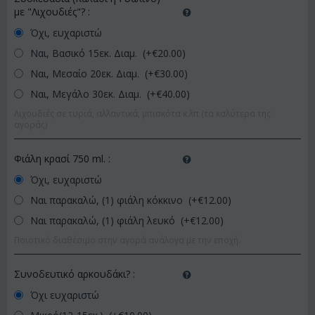
με "Λιχουδιές"?
:
Όχι, ευχαριστώ
Ναι, Βασικό 15εκ. Διαμ. (+€
20.00
)
Ναι, Μεσαίο 20εκ. Διαμ. (+€
30.00
)
Ναι, Μεγάλο 30εκ. Διαμ. (+€
40.00
)
Λιχουδιές σε τυριά, αλλαντικά, μπισκότα κ.λπ (τα καλύτερα της
αγοράς)
Φιάλη κρασί 750 ml.
:
Όχι, ευχαριστώ
Ναι παρακαλώ, (1) φιάλη κόκκινο (+€
12.00
)
Ναι παρακαλώ, (1) φιάλη λευκό (+€
12.00
)
Ποιοτικό διαθέσιμο στην αγορά ανάλογα με την εποχή.
Συνοδευτικό αρκουδάκι?
:
Όχι ευχαριστώ