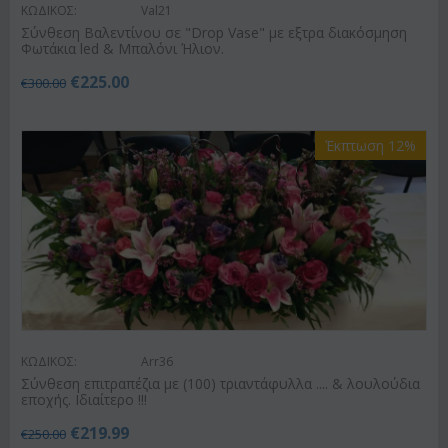
ΚΩΔΙΚΟΣ:
Val21
Σύνθεση Βαλεντίνου σε "Drop Vase" με εξτρα διακόσμηση
Φωτάκια led & Μπαλόνι Ήλιον.
€
225.00
€
300.00
Έκπτωση 12%
ΚΩΔΙΚΟΣ:
Arr36
Σύνθεση επιτραπέζια με (100) τριαντάφυλλα .... & λουλούδια
εποχής. Ιδιαίτερο !!!
€
219.99
€
250.00