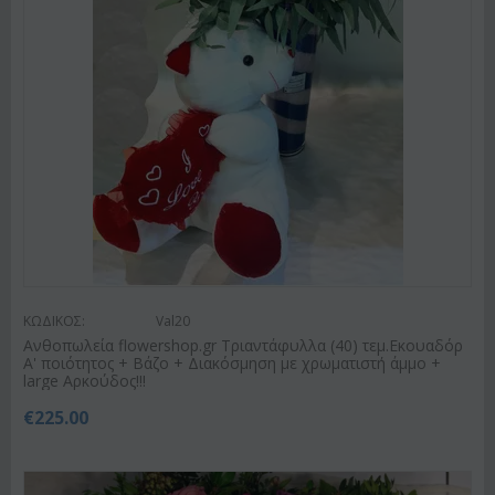
ΚΩΔΙΚΟΣ:
Val20
Ανθοπωλεία flowershop.gr Τριαντάφυλλα (40) τεμ.Εκουαδόρ
Α' ποιότητος + Βάζο + Διακόσμηση με χρωματιστή άμμο +
large Αρκούδος!!!
€
225.00