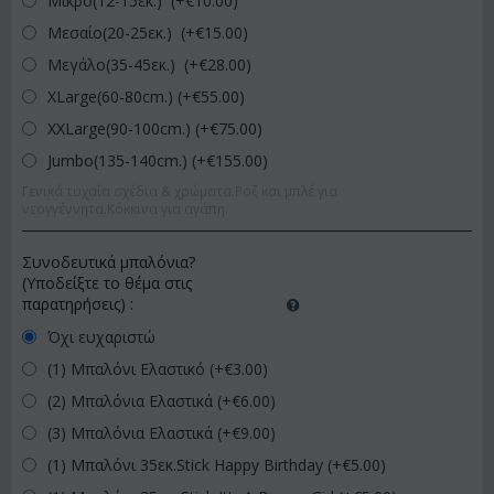
Μικρό(12-15εκ.) (+€
10.00
)
Μεσαίο(20-25εκ.) (+€
15.00
)
Μεγάλο(35-45εκ.) (+€
28.00
)
XLarge(60-80cm.) (+€
55.00
)
XXLarge(90-100cm.) (+€
75.00
)
Jumbo(135-140cm.) (+€
155.00
)
Γενικά τυχαία σχέδια & χρώματα.Ροζ και μπλέ για
νεογγέννητα.Κόκκινα για αγάπη.
Συνοδευτικά μπαλόνια?
(Υποδείξτε το θέμα στις
παρατηρήσεις)
:
Όχι ευχαριστώ
(1) Μπαλόνι Ελαστικό (+€
3.00
)
(2) Μπαλόνια Ελαστικά (+€
6.00
)
(3) Μπαλόνια Ελαστικά (+€
9.00
)
(1) Μπαλόνι 35εκ.Stick Happy Birthday (+€
5.00
)