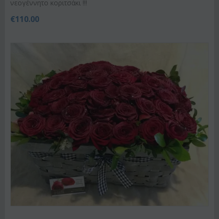
νεογέννητο κοριτσάκι !!!
€
110.00