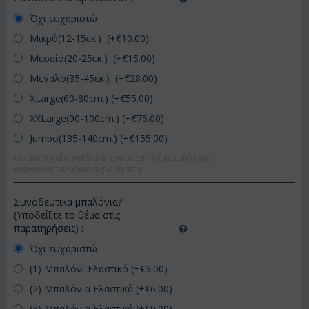
Όχι ευχαριστώ
Μικρό(12-15εκ.) (+€
10.00
)
Μεσαίο(20-25εκ.) (+€
15.00
)
Μεγάλο(35-45εκ.) (+€
28.00
)
XLarge(60-80cm.) (+€
55.00
)
XXLarge(90-100cm.) (+€
75.00
)
Jumbo(135-140cm.) (+€
155.00
)
Γενικά τυχαία σχέδια & χρώματα.Ροζ και μπλέ για
νεογγέννητα.Κόκκινα για αγάπη.
Συνοδευτικά μπαλόνια?
(Υποδείξτε το θέμα στις
παρατηρήσεις)
:
Όχι ευχαριστώ
(1) Μπαλόνι Ελαστικό (+€
3.00
)
(2) Μπαλόνια Ελαστικά (+€
6.00
)
(3) Μπαλόνια Ελαστικά (+€
9.00
)