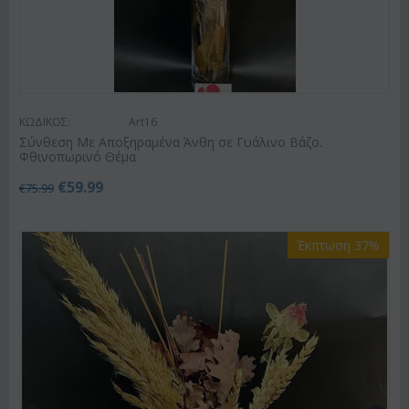
ΚΩΔΙΚΟΣ:
Art16
Σύνθεση Με Αποξηραμένα Άνθη σε Γυάλινο Βάζο.
Φθινοπωρινό Θέμα
€
59.99
€
75.99
Έκπτωση 37%