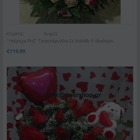
ΚΩΔΙΚΟΣ:
Rosp22
"Υπέροχα Ροζ" Τριαντάφυλλα Σε Καλάθι !!! Ιδιαίτερο.
€
119.99