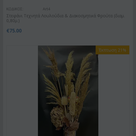
ΚΩΔΙΚΟΣ:
Art4
Στεφάνι Τεχνητά Λουλούδια & Διακοσμητικά Φρούτα (διαμ.
0,80μ.)
€
75.00
Έκπτωση 21%