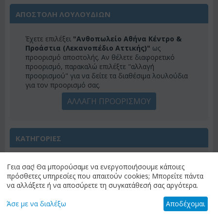
ΑΠΟΣΤΟΛΗ ΛΟΥΛΟΥΔΙΩΝ
Έχετε επιλέξει
"Ανθοπωλείο Αθήνα Κέντρο &
Προάστια (Λεκανοπέδιο Αττικής)"
ως
προορισμό αποστολής. Αν θέλετε διαφορετικό
προορισμό, παρακαλώ επιλέξτε "αλλαγή
προορισμού" για να δείτε τα διαθέσιμα λουλούδια
για τον προορισμό σας.
ΑΛΛΑΓΗ ΠΡΟΟΡΙΣΜΟΥ
ΚΑΤΗΓΟΡΙΕΣ
ΜΕΝΟΎ
Γεια σας! Θα μπορούσαμε να ενεργοποιήσουμε κάποιες
πρόσθετες υπηρεσίες που απαιτούν cookies; Μπορείτε πάντα
να αλλάξετε ή να αποσύρετε τη συγκατάθεσή σας αργότερα.
Άσε με να διαλέξω
Αποδέχομαι
ΠΡΟΣΦΟΡΕΣ ΕΒΔΟΜΑΔΟΣ