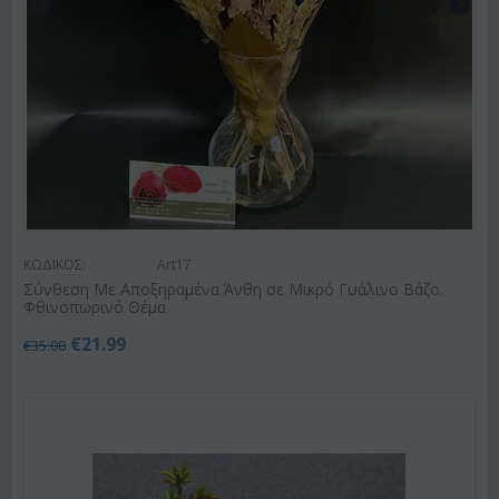
ΚΩΔΙΚΟΣ:
Art17
Σύνθεση Με Αποξηραμένα Άνθη σε Μικρό Γυάλινο Βάζο.
Φθινοπωρινό Θέμα
€
21.99
€
35.00