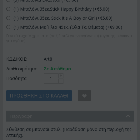
(1) Μπαλόνι 35εκ.Stick Happy Birthday (+€
5.00
)
(1) Μπαλόνι 35εκ. Stick It's A Boy or Girl (+€
5.00
)
(1) Μπαλόνι Με Ήλιο 45εκ. (Όλα Τα Θέματα) (+€
9.00
)
Γενικά τυχαία χρώματα (ροζ ή σιέλ για νεογέννητα) (αγάπης - κόκκινα
για αγάπη)
ΚΩΔΙΚΟΣ:
Art8
Διαθεσιμότητα:
Σε Απόθεμα
+
Ποσότητα:
−
ΠΡΟΣΘΉΚΗ ΣΤΟ ΚΑΛΆΘΙ
Περιγραφη
Σύνθεση σε μπονσάι στυλ. (Παράδοση μόνο στη περιοχή της
Αττικής).