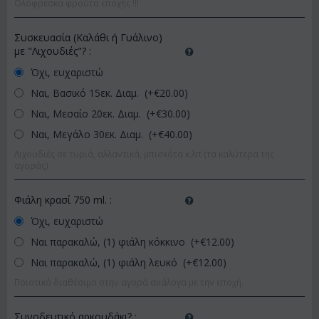
Ολόφρεσκα φρούτα εποχής !!!
Συσκευασία (Καλάθι ή Γυάλινο)
με "Λιχουδιές"?
:
Όχι, ευχαριστώ
Ναι, Βασικό 15εκ. Διαμ. (+€
20.00
)
Ναι, Μεσαίο 20εκ. Διαμ. (+€
30.00
)
Ναι, Μεγάλο 30εκ. Διαμ. (+€
40.00
)
Λιχουδιές σε τυριά, αλλαντικά, μπισκότα κ.λπ (τα καλύτερα της
αγοράς)
Φιάλη κρασί 750 ml.
:
Όχι, ευχαριστώ
Ναι παρακαλώ, (1) φιάλη κόκκινο (+€
12.00
)
Ναι παρακαλώ, (1) φιάλη λευκό (+€
12.00
)
Ποιοτικό διαθέσιμο στην αγορά ανάλογα με την εποχή.
Συνοδευτικό αρκουδάκι?
: