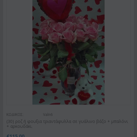
ΚΩΔΙΚΟΣ:
Valn6
(30) ροζ ή φουξια τριαντάφυλλα σε γυάλινο βάζο + μπαλόνι
+ αρκουδάκι.
€
115.00