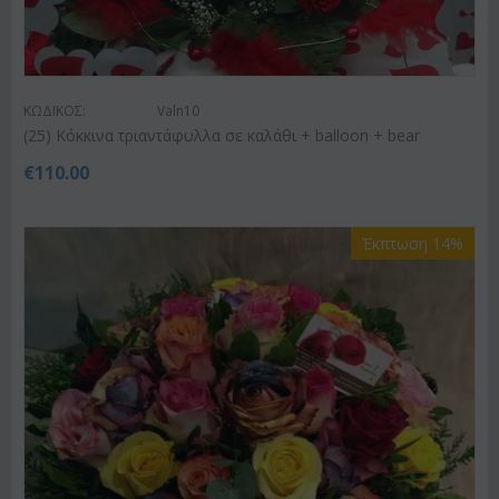
ΚΩΔΙΚΟΣ:
Valn10
(25) Κόκκινα τριαντάφυλλα σε καλάθι + balloon + bear
€
110.00
Έκπτωση 14%