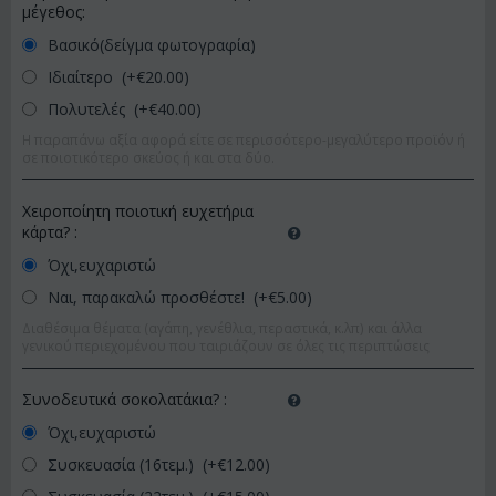
μέγεθος:
Βασικό(δείγμα φωτογραφία)
Ιδιαίτερο (+€
20.00
)
Πολυτελές (+€
40.00
)
Η παραπάνω αξία αφορά είτε σε περισσότερο-μεγαλύτερο προϊόν ή
σε ποιοτικότερο σκεύος ή και στα δύο.
Χειροποίητη ποιοτική ευχετήρια
κάρτα?
:
Όχι,ευχαριστώ
Ναι, παρακαλώ προσθέστε! (+€
5.00
)
Διαθέσιμα θέματα (αγάπη, γενέθλια, περαστικά, κ.λπ) και άλλα
γενικού περιεχομένου που ταιριάζουν σε όλες τις περιπτώσεις
Συνοδευτικά σοκολατάκια?
:
Όχι,ευχαριστώ
Συσκευασία (16τεμ.) (+€
12.00
)