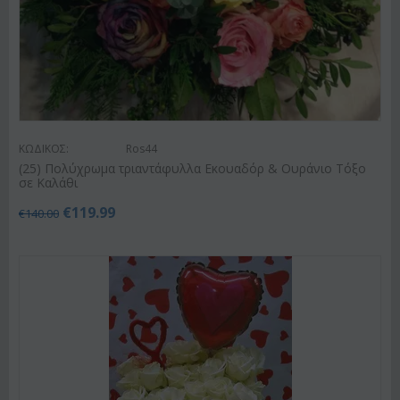
ΚΩΔΙΚΟΣ:
Ros44
(25) Πολύχρωμα τριαντάφυλλα Εκουαδόρ & Ουράνιο Τόξο
σε Καλάθι
€
119.99
€
140.00