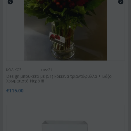
ΚΩΔΙΚΟΣ:
rosr21
Design μπουκέτο με (51) κόκκινα τριαντάφυλλα + Βάζο +
Χρωματιστό Νερό !!!
€
115.00