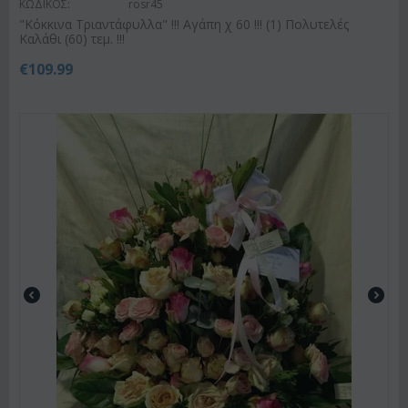
ΚΩΔΙΚΟΣ:
rosr45
"Κόκκινα Τριαντάφυλλα" !!! Αγάπη χ 60 !!! (1) Πολυτελές
Καλάθι (60) τεμ. !!!
€
109.99