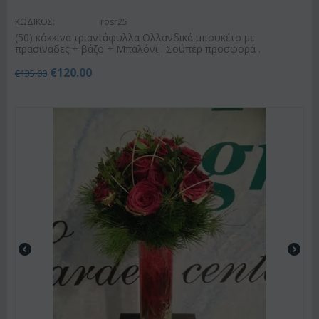
ΚΩΔΙΚΟΣ:
rosr25
(50) κόκκινα τριαντάφυλλα Ολλανδικά μπουκέτο με
πρασινάδες + βάζο + Μπαλόνι . Σούπερ προσφορά .
€
120.00
€
135.00