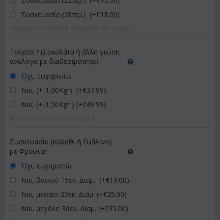
Συσκευασία (22τεμ.) (+€
15.00
)
Συσκευασία (28τεμ.) (+€
18.00
)
Διάφορα ποιοτικά διαθέσιμα στην αγορά
Τούρτα ? (Σοκολάτα ή άλλη γεύση
ανάλογα με διαθεσιμότητα)
:
Όχι, Ευχαριστώ
Ναι, (+-1,00Kgr) (+€
37.99
)
Ναι, (+-1,50Kgr ) (+€
49.99
)
Φρέσκα Ποιοτικά Γλυκίσματα
Συσκευασία (Καλάθι ή Γυάλινο)
με Φρούτα?
:
Όχι, ευχαριστώ
Ναι, βασικό 15εκ. Διάμ. (+€
19.00
)
Ναι, μεσαίο 20εκ. Διαμ. (+€
25.00
)
Ναι, μεγάλο 30εκ. Διαμ. (+€
35.00
)