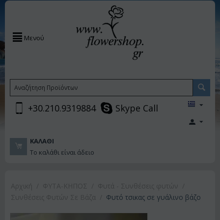
Μενού
+30.210.9319884
Skype Call
ΚΑΛΆΘΙ
Το καλάθι είναι άδειο
Αρχική
/
ΦΥΤΑ-ΚΗΠΟΣ
/
Φυτά - Συνθέσεις φυτών
/
Συνθέσεις Φυτών Σε Βάζα
/
Φυτό τσικας σε γυάλινο βάζο