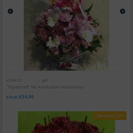
ΚΩΔΙΚΟΣ:
gw1
"Περαστικά" Με Ανοιξιάτικα Λουλούδια.
€
54.99
€
75.00
Έκπτωση 15%