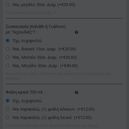
Ναι, μεγάλο 30εκ. Διαμ. (+€
35.00
)
Ολόφρεσκα φρούτα εποχής !!!
Συσκευασία (Καλάθι ή Γυάλινο)
με "Λιχουδιές"?
:
Όχι, ευχαριστώ
Ναι, Βασικό 15εκ. Διαμ. (+€
20.00
)
Ναι, Μεσαίο 20εκ. Διαμ. (+€
30.00
)
Ναι, Μεγάλο 30εκ. Διαμ. (+€
40.00
)
Λιχουδιές σε τυριά, αλλαντικά, μπισκότα κ.λπ (τα καλύτερα της
αγοράς)
Φιάλη κρασί 750 ml.
:
Όχι, ευχαριστώ
Ναι παρακαλώ, (1) φιάλη κόκκινο (+€
12.00
)
Ναι παρακαλώ, (1) φιάλη λευκό (+€
12.00
)
Ποιοτικό διαθέσιμο στην αγορά ανάλογα με την εποχή.