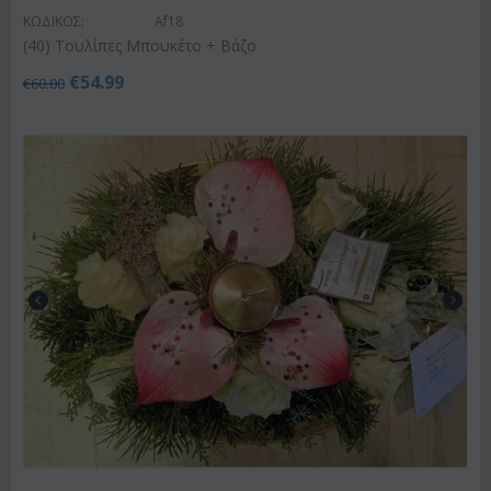
ΚΩΔΙΚΟΣ:
Af18
(40) Τουλίπες Μπουκέτο + Βάζο
€
54.99
€
60.00