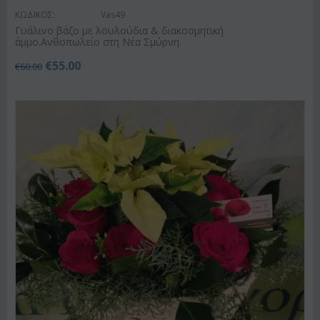
ΚΩΔΙΚΟΣ:
Vas49
Γυάλινο βάζο με λουλούδια & διακοσμητική
άμμο.Ανθοπωλείο στη Νέα Σμύρνη.
€
55.00
€
60.00