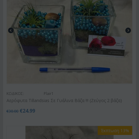
ΚΩΔΙΚΟΣ:
Plair1
Αερόφυτα Tillandsias Σε Γυάλινα Βάζα !!! (Ζεύγος 2 βάζα)
€
24.99
€
30.00
Έκπτωση 13%