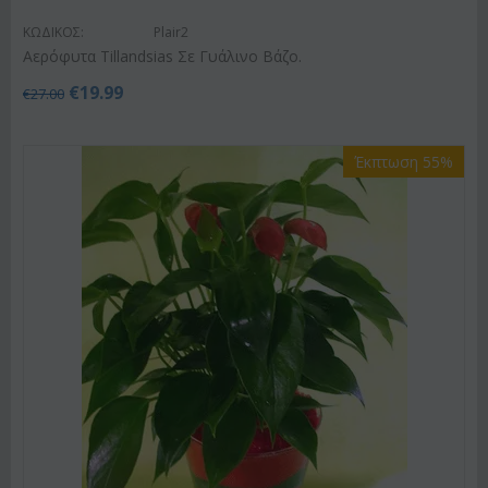
ΚΩΔΙΚΟΣ:
Plair2
Αερόφυτα Tillandsias Σε Γυάλινο Βάζο.
€
19.99
€
27.00
Έκπτωση 55%