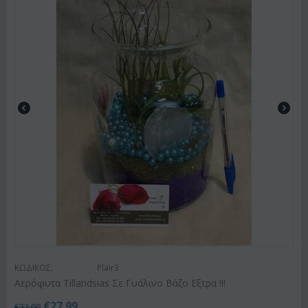
ΚΩΔΙΚΟΣ:
Plair3
Αερόφυτα Tillandsias Σε Γυάλινο Βάζο Εξτρα !!!
€
27.99
€
32.00