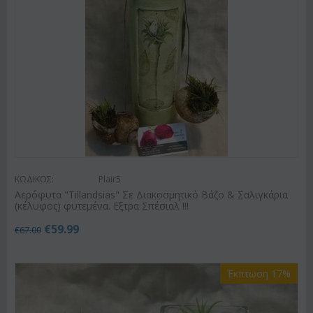
ΚΩΔΙΚΟΣ:
Plair5
Αερόφυτα "Tillandsias" Σε Διακοσμητικό Βάζο & Σαλιγκάρια
(κέλυφος) φυτεμένα. Εξτρα Σπέσιαλ !!!
€
59.99
€
67.00
Έκπτωση 17%