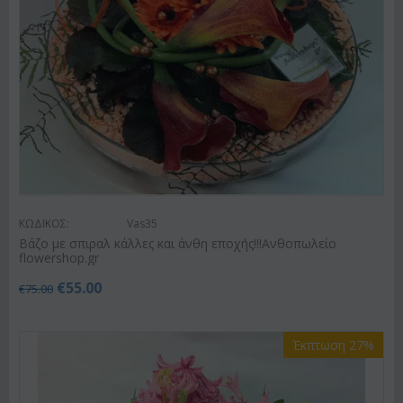
ΚΩΔΙΚΟΣ:
Vas35
Βάζο με σπιραλ κάλλες και άνθη εποχής!!!Ανθοπωλείο
flowershop.gr
€
55.00
€
75.00
Έκπτωση 27%