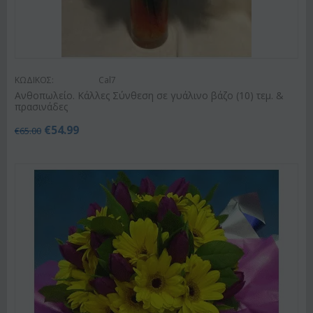
ΚΩΔΙΚΟΣ:
Cal7
Ανθοπωλείο. Κάλλες Σύνθεση σε γυάλινο βάζο (10) τεμ. &
πρασινάδες
€
54.99
€
65.00