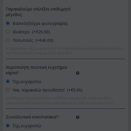
Παρακαλούμε επιλέξτε επιθυμητό
μέγεθος:
Βασικό(δείγμα φωτογραφία)
Ιδιαίτερο (+€
20.00
)
Πολυτελές (+€
40.00
)
Η παραπάνω αξία αφορά είτε σε περισσότερο-μεγαλύτερο προϊόν ή
σε ποιοτικότερο σκεύος ή και στα δύο.
Χειροποίητη ποιοτική ευχετήρια
κάρτα?
:
Όχι,ευχαριστώ
Ναι, παρακαλώ προσθέστε! (+€
5.00
)
Διαθέσιμα θέματα (αγάπη, γενέθλια, περαστικά, κ.λπ) και άλλα
γενικού περιεχομένου που ταιριάζουν σε όλες τις περιπτώσεις
Συνοδευτικά σοκολατάκια?
:
Όχι,ευχαριστώ