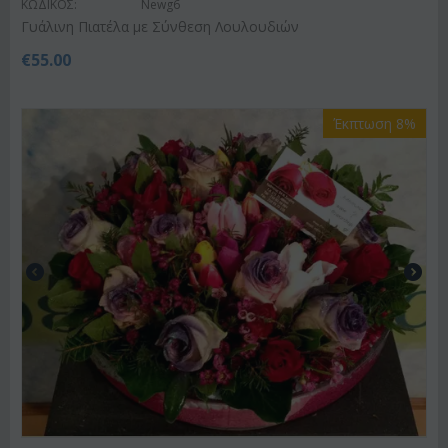
ΚΩΔΙΚΟΣ:
Newg6
Γυάλινη Πιατέλα με Σύνθεση Λουλουδιών
€
55.00
Έκπτωση 8%