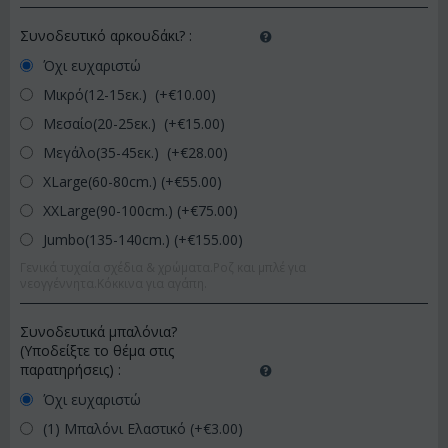
Συνοδευτικό αρκουδάκι?
:
Όχι ευχαριστώ
Μικρό(12-15εκ.) (+€
10.00
)
Μεσαίο(20-25εκ.) (+€
15.00
)
Μεγάλο(35-45εκ.) (+€
28.00
)
XLarge(60-80cm.) (+€
55.00
)
XXLarge(90-100cm.) (+€
75.00
)
Jumbo(135-140cm.) (+€
155.00
)
Γενικά τυχαία σχέδια & χρώματα.Ροζ και μπλέ για
νεογγέννητα.Κόκκινα για αγάπη.
Συνοδευτικά μπαλόνια?
(Υποδείξτε το θέμα στις
παρατηρήσεις)
:
Όχι ευχαριστώ
(1) Μπαλόνι Ελαστικό (+€
3.00
)