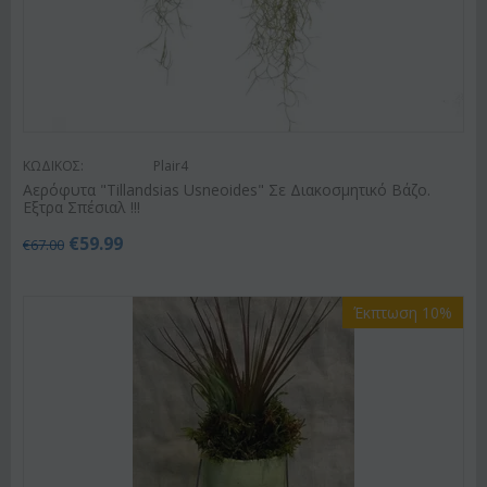
ΚΩΔΙΚΟΣ:
Plair4
Αερόφυτα "Tillandsias Usneoides" Σε Διακοσμητικό Βάζο.
Εξτρα Σπέσιαλ !!!
€
59.99
€
67.00
Έκπτωση 10%