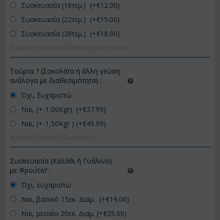
Συσκευασία (16τεμ.) (+€
12.00
)
Συσκευασία (22τεμ.) (+€
15.00
)
Συσκευασία (28τεμ.) (+€
18.00
)
Διάφορα ποιοτικά διαθέσιμα στην αγορά
Τούρτα ? (Σοκολάτα ή άλλη γεύση
ανάλογα με διαθεσιμότητα)
:
Όχι, Ευχαριστώ
Ναι, (+-1,00Kgr) (+€
37.99
)
Ναι, (+-1,50Kgr ) (+€
49.99
)
Φρέσκα Ποιοτικά Γλυκίσματα
Συσκευασία (Καλάθι ή Γυάλινο)
με Φρούτα?
:
Όχι, ευχαριστώ
Ναι, βασικό 15εκ. Διάμ. (+€
19.00
)
Ναι, μεσαίο 20εκ. Διαμ. (+€
25.00
)