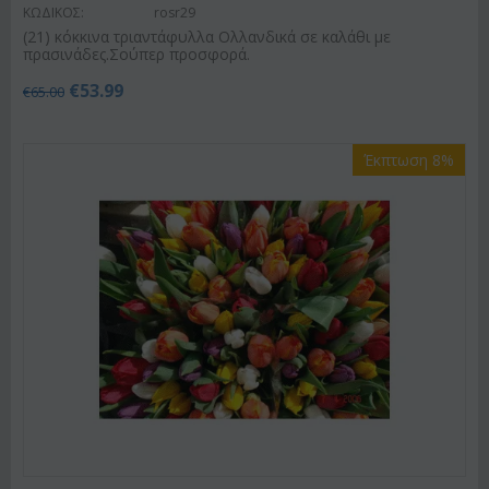
ΚΩΔΙΚΟΣ:
rosr29
(21) κόκκινα τριαντάφυλλα Ολλανδικά σε καλάθι με
πρασινάδες.Σούπερ προσφορά.
€
53.99
€
65.00
Έκπτωση 8%