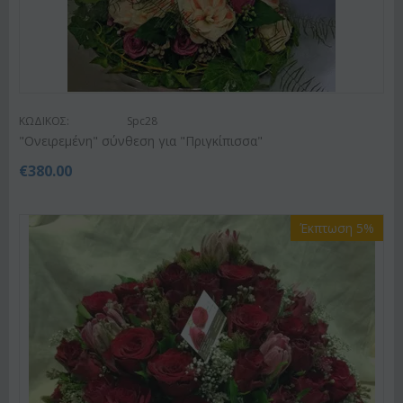
ΚΩΔΙΚΟΣ:
Spc28
"Ονειρεμένη" σύνθεση για "Πριγκίπισσα"
€
380.00
Έκπτωση 5%