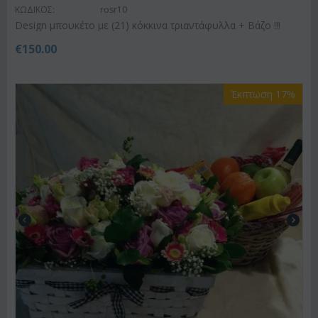
ΚΩΔΙΚΟΣ:
rosr10
Design μπουκέτο με (21) κόκκινα τριαντάφυλλα + Βάζο !!!
€
150.00
Έκπτωση 17%