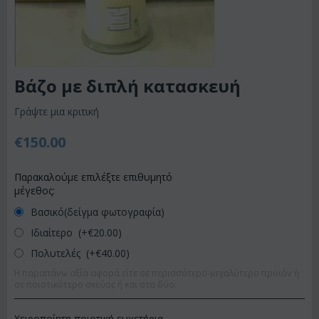
Βάζο με διπλή κατασκευή
Γράψτε μια κριτική
€
150.00
Παρακαλούμε επιλέξτε επιθυμητό
μέγεθος:
Βασικό(δείγμα φωτογραφία)
Ιδιαίτερο (+€
20.00
)
Πολυτελές (+€
40.00
)
Η παραπάνω αξία αφορά είτε σε περισσότερο-μεγαλύτερο προϊόν ή
σε ποιοτικότερο σκεύος ή και στα δύο.
Χειροποίητη ποιοτική ευχετήρια