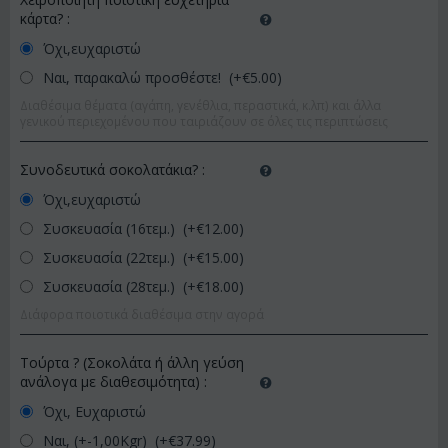
κάρτα?
:
Όχι,ευχαριστώ
Ναι, παρακαλώ προσθέστε! (+€
5.00
)
Διαθέσιμα θέματα (αγάπη, γενέθλια, περαστικά, κ.λπ) και άλλα
γενικού περιεχομένου που ταιριάζουν σε όλες τις περιπτώσεις
Συνοδευτικά σοκολατάκια?
:
Όχι,ευχαριστώ
Συσκευασία (16τεμ.) (+€
12.00
)
Συσκευασία (22τεμ.) (+€
15.00
)
Συσκευασία (28τεμ.) (+€
18.00
)
Διάφορα ποιοτικά διαθέσιμα στην αγορά
Τούρτα ? (Σοκολάτα ή άλλη γεύση
ανάλογα με διαθεσιμότητα)
:
Όχι, Ευχαριστώ
Ναι, (+-1,00Kgr) (+€
37.99
)