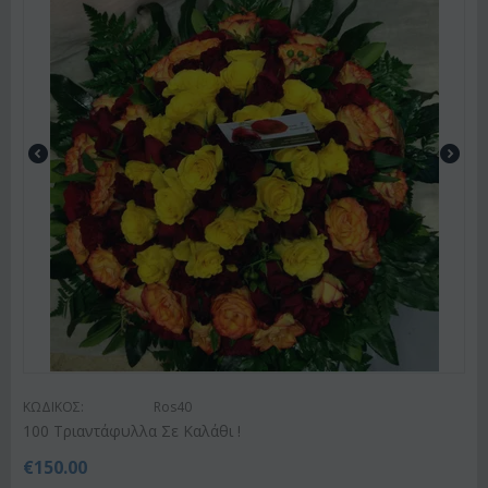
ΚΩΔΙΚΟΣ:
Ros40
100 Τριαντάφυλλα Σε Καλάθι !
€
150.00