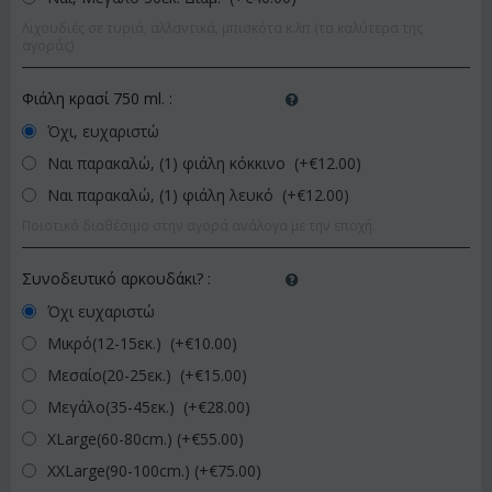
Λιχουδιές σε τυριά, αλλαντικά, μπισκότα κ.λπ (τα καλύτερα της
αγοράς)
Φιάλη κρασί 750 ml.
:
Όχι, ευχαριστώ
Ναι παρακαλώ, (1) φιάλη κόκκινο (+€
12.00
)
Ναι παρακαλώ, (1) φιάλη λευκό (+€
12.00
)
Ποιοτικό διαθέσιμο στην αγορά ανάλογα με την εποχή.
Συνοδευτικό αρκουδάκι?
:
Όχι ευχαριστώ
Μικρό(12-15εκ.) (+€
10.00
)
Μεσαίο(20-25εκ.) (+€
15.00
)
Μεγάλο(35-45εκ.) (+€
28.00
)
XLarge(60-80cm.) (+€
55.00
)
XXLarge(90-100cm.) (+€
75.00
)