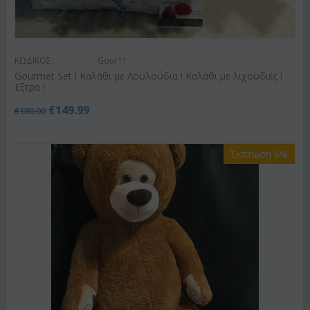
ΚΩΔΙΚΟΣ:
Gour11
Gourmet Set ! Καλάθι με Λουλούδια ! Καλάθι με λιχουδιές !
Εξτρα !
€
149.99
€
180.00
Έκπτωση 6%