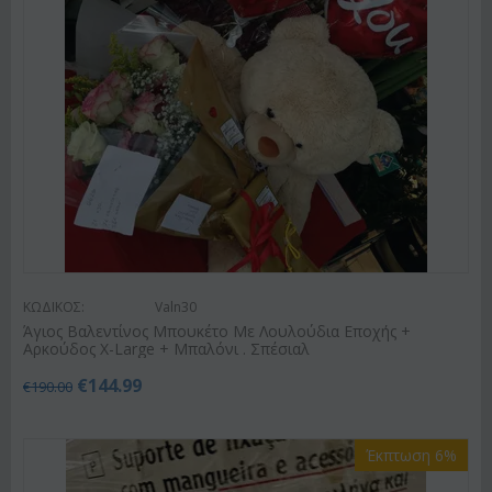
ΚΩΔΙΚΟΣ:
Valn30
Άγιος Βαλεντίνος Μπουκέτο Με Λουλούδια Εποχής +
Αρκούδος X-Large + Μπαλόνι . Σπέσιαλ
€
144.99
€
190.00
Έκπτωση 6%