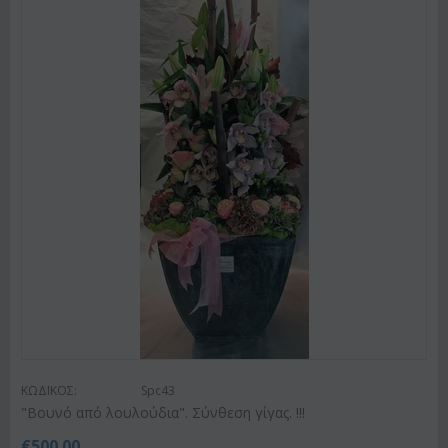
ΚΩΔΙΚΟΣ:
Spc43
"Βουνό από λουλούδια". Σύνθεση γίγας. !!!
€
500.00