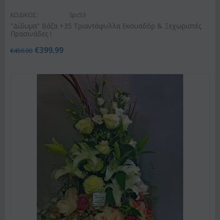
ΚΩΔΙΚΟΣ:
Spc53
"Δίδυμα" Βάζα +35 Τριαντάφυλλα Εκουαδόρ & Ξεχωριστές
Πρασινάδες !
€
399.99
€
450.00