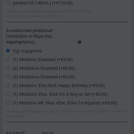
Jumbo(135-140cm.) (+€
155.00
)
Γενικά τυχαία σχέδια & χρώματα.Ροζ και μπλέ για
νεογγέννητα.Κόκκινα για αγάπη.
Συνοδευτικά μπαλόνια?
(Υποδείξτε το θέμα στις
παρατηρήσεις)
:
Όχι ευχαριστώ
(1) Μπαλόνι Ελαστικό (+€
3.00
)
(2) Μπαλόνια Ελαστικά (+€
6.00
)
(3) Μπαλόνια Ελαστικά (+€
9.00
)
(1) Μπαλόνι 35εκ.Stick Happy Birthday (+€
5.00
)
(1) Μπαλόνι 35εκ. Stick It's A Boy or Girl (+€
5.00
)
(1) Μπαλόνι Με Ήλιο 45εκ. (Όλα Τα Θέματα) (+€
9.00
)
Γενικά τυχαία χρώματα (ροζ ή σιέλ για νεογέννητα) (αγάπης - κόκκινα
για αγάπη)
ΚΩΔΙΚΟΣ:
Spc15