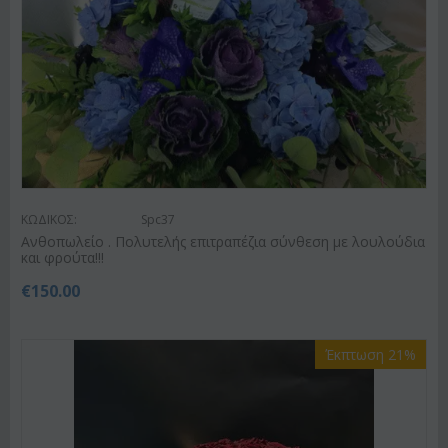
ΚΩΔΙΚΟΣ:
Spc37
Ανθοπωλείο . Πολυτελής επιτραπέζια σύνθεση με λουλούδια
και φρούτα!!!
€
150.00
Έκπτωση 21%