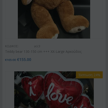
ΚΩΔΙΚΟΣ:
acc3
Teddy bear 130-150 cm +++ XX-Large Αρκούδος
€
155.00
€
165.00
Έκπτωση 24%