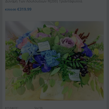
Δύναμη Των Λουλουδιών !!!(200) Τριαντάφυλλα.
€
319.99
€
350.00
ΚΩΔΙΚΟΣ:
Spc38