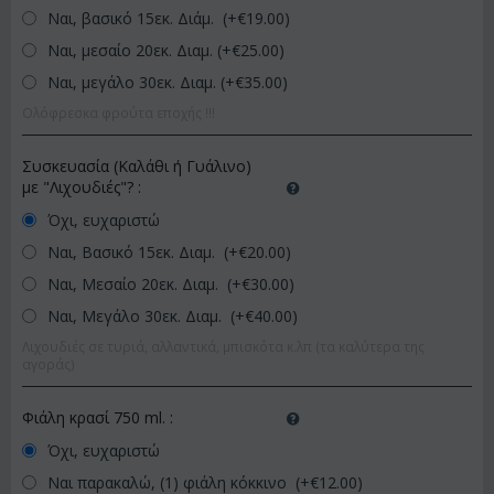
Ναι, βασικό 15εκ. Διάμ. (+€
19.00
)
Ναι, μεσαίο 20εκ. Διαμ. (+€
25.00
)
Ναι, μεγάλο 30εκ. Διαμ. (+€
35.00
)
Ολόφρεσκα φρούτα εποχής !!!
Συσκευασία (Καλάθι ή Γυάλινο)
με "Λιχουδιές"?
:
Όχι, ευχαριστώ
Ναι, Βασικό 15εκ. Διαμ. (+€
20.00
)
Ναι, Μεσαίο 20εκ. Διαμ. (+€
30.00
)
Ναι, Μεγάλο 30εκ. Διαμ. (+€
40.00
)
Λιχουδιές σε τυριά, αλλαντικά, μπισκότα κ.λπ (τα καλύτερα της
αγοράς)
Φιάλη κρασί 750 ml.
:
Όχι, ευχαριστώ
Ναι παρακαλώ, (1) φιάλη κόκκινο (+€
12.00
)