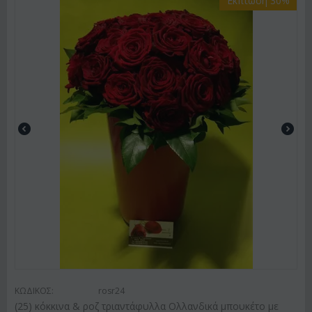
Έκπτωση 30%
ΚΩΔΙΚΟΣ:
rosr24
(25) κόκκινα & ροζ τριαντάφυλλα Ολλανδικά μπουκέτο με