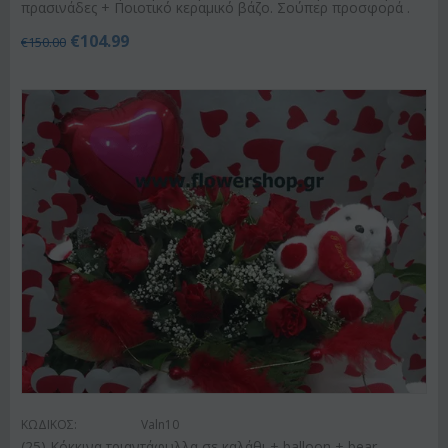
πρασινάδες + Ποιοτικό κεραμικό βάζο. Σούπερ προσφορά .
€
104.99
€
150.00
ΚΩΔΙΚΟΣ:
Valn10
(25) Κόκκινα τριαντάφυλλα σε καλάθι + balloon + bear