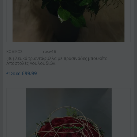
ΚΩΔΙΚΟΣ:
rosw16
(36) λευκά τριαντάφυλλα με πρασινάδες μπουκέτο.
Αποστολές Λουλουδιών.
€
99.99
€
120.00