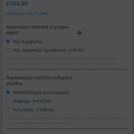
€
104.99
Κερδίζετε: €
25.01
(
19
%)
Χειροποίητη ποιοτική ευχετήρια
κάρτα?
:
Όχι,ευχαριστώ
Ναι, παρακαλώ προσθέστε! (+€
5.00
)
Διαθέσιμα θέματα (αγάπη, γενέθλια, περαστικά, κ.λπ) και άλλα
γενικού περιεχομένου που ταιριάζουν σε όλες τις περιπτώσεις
Παρακαλούμε επιλέξτε επιθυμητό
μέγεθος:
Βασικό(δείγμα φωτογραφία)
Ιδιαίτερο (+€
20.00
)
Πολυτελές (+€
40.00
)
Η παραπάνω αξία αφορά είτε σε περισσότερο-μεγαλύτερο προϊόν ή
σε ποιοτικότερο σκεύος ή και στα δύο.