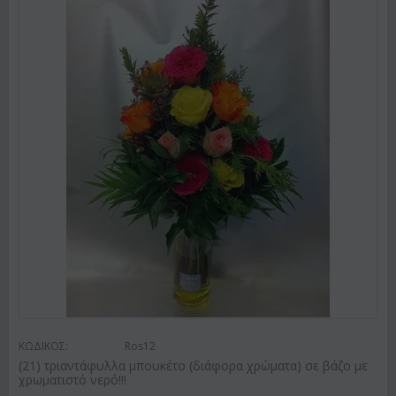
ΚΩΔΙΚΟΣ:
Ros12
(21) τριαντάφυλλα μπουκέτο (διάφορα χρώματα) σε βάζο με
χρωματιστό νερό!!!