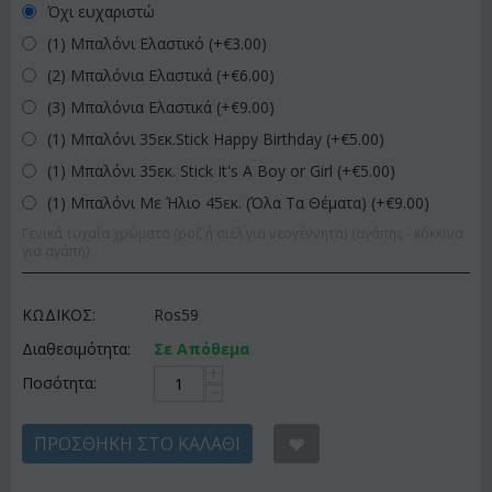
Όχι ευχαριστώ
(1) Μπαλόνι Ελαστικό (+€
3.00
)
(2) Μπαλόνια Ελαστικά (+€
6.00
)
(3) Μπαλόνια Ελαστικά (+€
9.00
)
(1) Μπαλόνι 35εκ.Stick Happy Birthday (+€
5.00
)
(1) Μπαλόνι 35εκ. Stick It's A Boy or Girl (+€
5.00
)
(1) Μπαλόνι Με Ήλιο 45εκ. (Όλα Τα Θέματα) (+€
9.00
)
Γενικά τυχαία χρώματα (ροζ ή σιέλ για νεογέννητα) (αγάπης - κόκκινα
για αγάπη)
ΚΩΔΙΚΟΣ:
Ros59
Διαθεσιμότητα:
Σε Απόθεμα
+
Ποσότητα:
−
ΠΡΟΣΘΉΚΗ ΣΤΟ ΚΑΛΆΘΙ