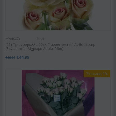
ΚΩΔΙΚΟΣ:
Ros4
(21) Τριαντάφυλλα 50εκ. " upper secret" Ανθοδέσμη.
(Ξεχωριστά ! Δίχρωμα Λουλούδια)
€
44.99
€
60.00
Έκπτωση 9%