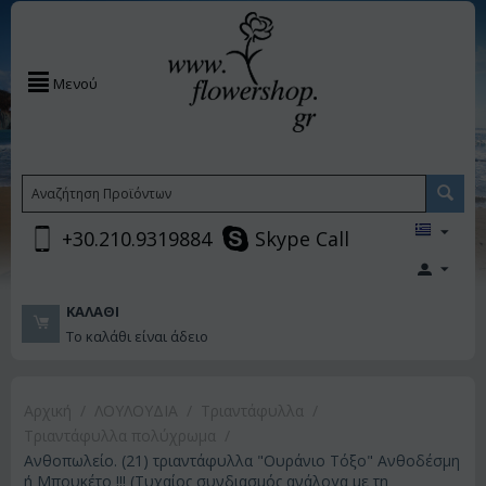
Μενού
+30.210.9319884
Skype Call
ΚΑΛΆΘΙ
Το καλάθι είναι άδειο
Αρχική
/
ΛΟΥΛΟΥΔΙΑ
/
Τριαντάφυλλα
/
Τριαντάφυλλα πολύχρωμα
/
Ανθοπωλείο. (21) τριαντάφυλλα "Ουράνιο Τόξο" Ανθοδέσμη
ή Μπουκέτο !!! (Τυχαίος συνδιασμός ανάλογα με τη