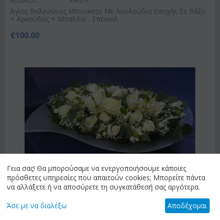
ΚΩΔΙΚΟΣ:
Valn29
Άγιος Βαλεντίνος Μπουκετο Με Λουλούδια Εποχής Σε Βάζο
+ Αρκούδος + Μπαλόνι . Σπέσιαλ
€
100.00
Γεια σας! Θα μπορούσαμε να ενεργοποιήσουμε κάποιες
πρόσθετες υπηρεσίες που απαιτούν cookies; Μπορείτε πάντα
να αλλάξετε ή να αποσύρετε τη συγκατάθεσή σας αργότερα.
ΚΩΔΙΚΟΣ:
Vas1
Άνθη σε γυάλινη πιατέλα
Άσε με να διαλέξω
Αποδέχομαι
€
100.00