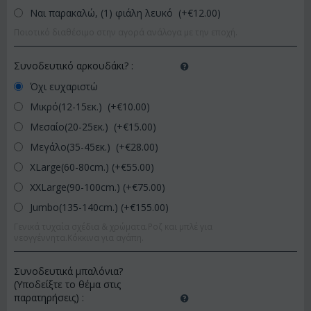
Ναι παρακαλώ, (1) φιάλη λευκό (+€
12.00
)
Ποιοτικό διαθέσιμο στην αγορά ανάλογα με την εποχή.
Συνοδευτικό αρκουδάκι?
:
Όχι ευχαριστώ
Μικρό(12-15εκ.) (+€
10.00
)
Μεσαίο(20-25εκ.) (+€
15.00
)
Μεγάλο(35-45εκ.) (+€
28.00
)
XLarge(60-80cm.) (+€
55.00
)
XXLarge(90-100cm.) (+€
75.00
)
Jumbo(135-140cm.) (+€
155.00
)
Γενικά τυχαία σχέδια & χρώματα.Ροζ και μπλέ για
νεογγέννητα.Κόκκινα για αγάπη.
Συνοδευτικά μπαλόνια?
(Υποδείξτε το θέμα στις
παρατηρήσεις)
: