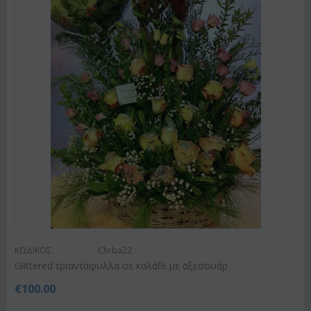
ΚΩΔΙΚΟΣ:
Chrba22
Glittered τριαντάφυλλα σε καλάθι με αξεσουάρ
€
100.00