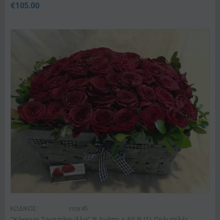
€
105.00
ΚΩΔΙΚΟΣ:
rosr45
"Κόκκινα Τριαντάφυλλα" !!! Αγάπη χ 60 !!! (1) Πολυτελές