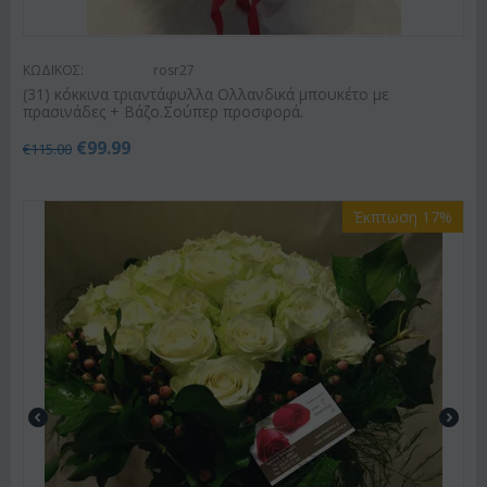
ΚΩΔΙΚΟΣ:
rosr27
(31) κόκκινα τριαντάφυλλα Ολλανδικά μπουκέτο με
πρασινάδες + Βάζο.Σούπερ προσφορά.
€
99.99
€
115.00
Έκπτωση 17%