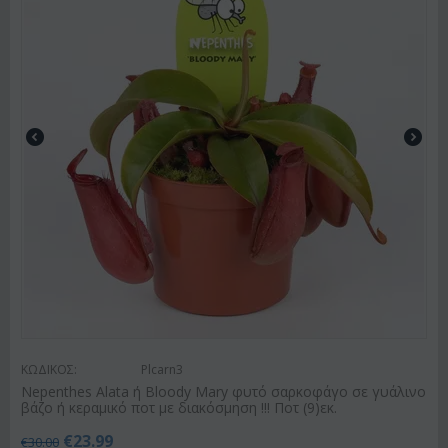
ΚΩΔΙΚΟΣ:
Plcarn3
Nepenthes Alata ή Bloody Mary φυτό σαρκοφάγο σε γυάλινο
βάζο ή κεραμικό ποτ με διακόσμηση !!! Ποτ (9)εκ.
€
23.99
€
30.00