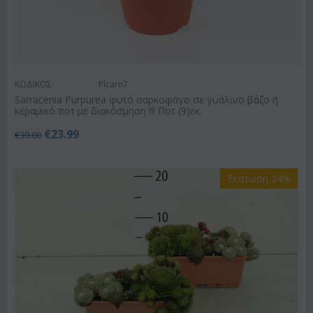
ΚΩΔΙΚΟΣ:
Plcarn7
Sarracenia Purpurea φυτό σαρκοφάγο σε γυάλινο βάζο ή
κεραμικό ποτ με διακόσμηση !!! Ποτ (9)εκ.
€
23.99
€
30.00
Έκπτωση 24%