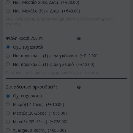
Ναι, Μεσαίο 20εκ. Διαμ. (+€
30.00
)
Ναι, Μεγάλο 30εκ. Διαμ. (+€
40.00
)
Λιχουδιές σε τυριά, αλλαντικά, μπισκότα κ.λπ (τα καλύτερα της
αγοράς)
Φιάλη κρασί 750 ml.
:
Όχι, ευχαριστώ
Ναι παρακαλώ, (1) φιάλη κόκκινο (+€
12.00
)
Ναι παρακαλώ, (1) φιάλη λευκό (+€
12.00
)
Ποιοτικό διαθέσιμο στην αγορά ανάλογα με την εποχή.
Συνοδευτικό αρκουδάκι?
:
Όχι ευχαριστώ
Μικρό(12-15εκ.) (+€
10.00
)
Μεσαίο(20-25εκ.) (+€
15.00
)
Μεγάλο(35-45εκ.) (+€
28.00
)
XLarge(60-80cm.) (+€
55.00
)