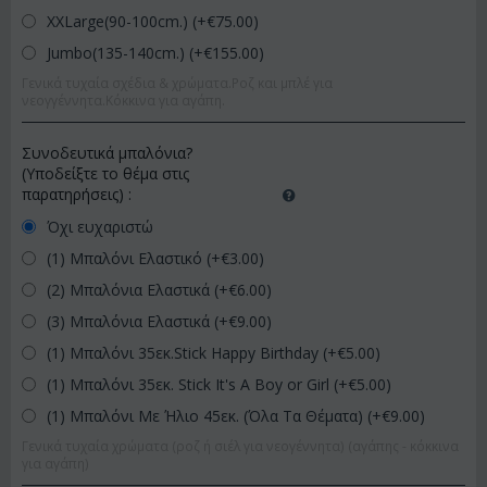
XXLarge(90-100cm.) (+€
75.00
)
Jumbo(135-140cm.) (+€
155.00
)
Γενικά τυχαία σχέδια & χρώματα.Ροζ και μπλέ για
νεογγέννητα.Κόκκινα για αγάπη.
Συνοδευτικά μπαλόνια?
(Υποδείξτε το θέμα στις
παρατηρήσεις)
:
Όχι ευχαριστώ
(1) Μπαλόνι Ελαστικό (+€
3.00
)
(2) Μπαλόνια Ελαστικά (+€
6.00
)
(3) Μπαλόνια Ελαστικά (+€
9.00
)
(1) Μπαλόνι 35εκ.Stick Happy Birthday (+€
5.00
)
(1) Μπαλόνι 35εκ. Stick It's A Boy or Girl (+€
5.00
)
(1) Μπαλόνι Με Ήλιο 45εκ. (Όλα Τα Θέματα) (+€
9.00
)
Γενικά τυχαία χρώματα (ροζ ή σιέλ για νεογέννητα) (αγάπης - κόκκινα
για αγάπη)