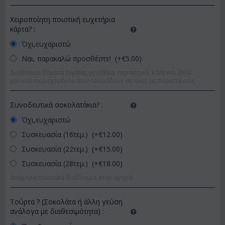
Χειροποίητη ποιοτική ευχετήρια
κάρτα?
:
Όχι,ευχαριστώ
Ναι, παρακαλώ προσθέστε! (+€
5.00
)
Διαθέσιμα θέματα (αγάπη, γενέθλια, περαστικά, κ.λπ) και άλλα
γενικού περιεχομένου που ταιριάζουν σε όλες τις περιπτώσεις
Συνοδευτικά σοκολατάκια?
:
Όχι,ευχαριστώ
Συσκευασία (16τεμ.) (+€
12.00
)
Συσκευασία (22τεμ.) (+€
15.00
)
Συσκευασία (28τεμ.) (+€
18.00
)
Διάφορα ποιοτικά διαθέσιμα στην αγορά
Τούρτα ? (Σοκολάτα ή άλλη γεύση
ανάλογα με διαθεσιμότητα)
: