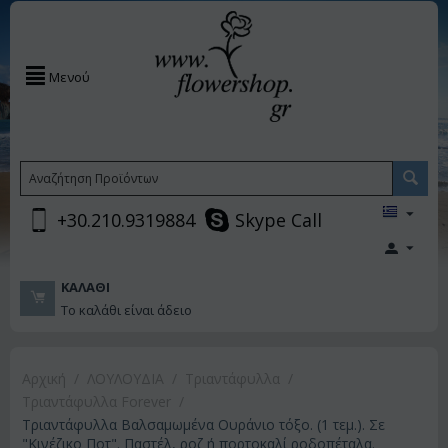
Μενού
+30.210.9319884
Skype Call
ΚΑΛΆΘΙ
Το καλάθι είναι άδειο
Αρχική
/
ΛΟΥΛΟΥΔΙΑ
/
Τριαντάφυλλα
/
Τριαντάφυλλα Forever
/
Τριαντάφυλλα Βαλσαμωμένα Ουράνιο τόξο. (1 τεμ.). Σε
"Κινέζικο Ποτ". Παστέλ, ροζ ή πορτοκαλί ροδοπέταλα.