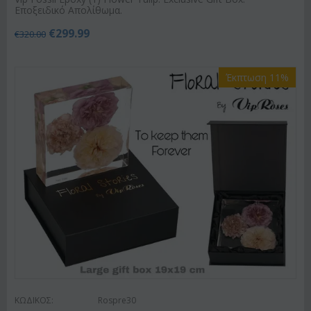
Εποξειδικό Απολίθωμα.
€
299.99
€
320.00
Έκπτωση 11%
ΚΩΔΙΚΟΣ:
Rospre30