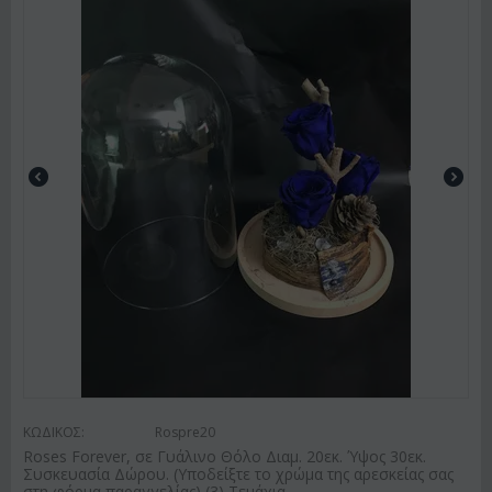
ΚΩΔΙΚΟΣ:
Rospre20
Roses Forever, σε Γυάλινο Θόλο Διαμ. 20εκ. Ύψος 30εκ.
Συσκευασία Δώρου. (Υποδείξτε το χρώμα της αρεσκείας σας
στη φόρμα παραγγελίας) (3) Τεμάχια.