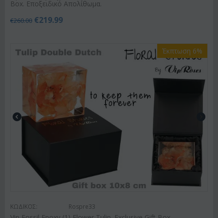
Box. Εποξειδικό Απολίθωμα.
€
219.99
€
260.00
Έκπτωση 6%
ΚΩΔΙΚΟΣ:
Rospre33
Vip Fossil Epoxy (1) Flower Tulip. Exclusive Gift Box.