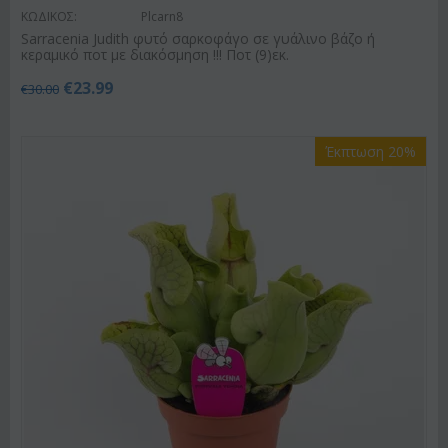
ΚΩΔΙΚΟΣ:
Plcarn8
Sarracenia Judith φυτό σαρκοφάγο σε γυάλινο βάζο ή
κεραμικό ποτ με διακόσμηση !!! Ποτ (9)εκ.
€
23.99
€
30.00
Έκπτωση 20%