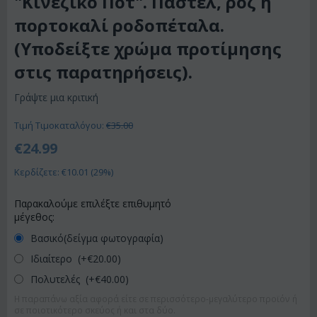
"Κινέζικο Ποτ". Παστέλ, ροζ ή
πορτοκαλί ροδοπέταλα.
(Υποδείξτε χρώμα προτίμησης
στις παρατηρήσεις).
Γράψτε μια κριτική
Τιμή Τιμοκαταλόγου:
€
35.00
€
24.99
Κερδίζετε: €
10.01
(
29
%)
Παρακαλούμε επιλέξτε επιθυμητό
μέγεθος:
Βασικό(δείγμα φωτογραφία)
Ιδιαίτερο (+€
20.00
)
Πολυτελές (+€
40.00
)
Η παραπάνω αξία αφορά είτε σε περισσότερο-μεγαλύτερο προϊόν ή
σε ποιοτικότερο σκεύος ή και στα δύο.