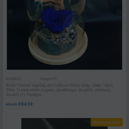
ΚΩΔΙΚΟΣ:
Rospre19
Rose Forever καρδιά, σε Γυάλινο Θόλο Διαμ. 20εκ. Ύψος
30εκ. Συσκευασία Δώρου. (Διαθέσιμο σε μπλε, κόκκινο,
λευκό) (1) Τεμάχιο.
€
84.99
€
95.00
Έκπτωση 20%