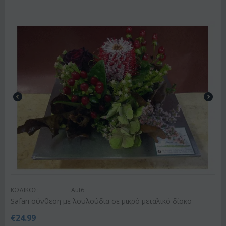
ΚΩΔΙΚΟΣ:
Aut6
Safari σύνθεση με λουλούδια σε μικρό μεταλικό δίσκο
€
24.99