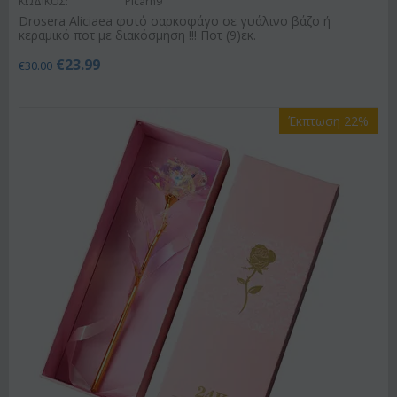
ΚΩΔΙΚΟΣ:
Plcarn9
Drosera Aliciaea φυτό σαρκοφάγο σε γυάλινο βάζο ή
κεραμικό ποτ με διακόσμηση !!! Ποτ (9)εκ.
€
23.99
€
30.00
Έκπτωση 22%