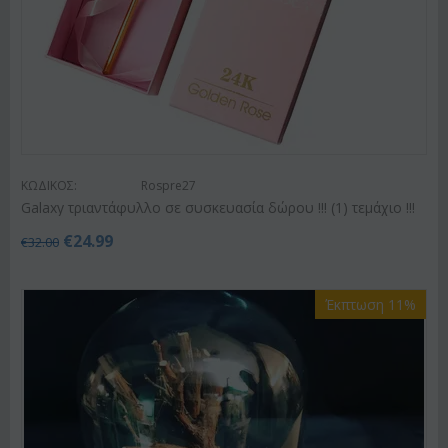
ΚΩΔΙΚΟΣ:
Rospre27
Galaxy τριαντάφυλλο σε συσκευασία δώρου !!! (1) τεμάχιo !!!
€
24.99
€
32.00
Έκπτωση 11%