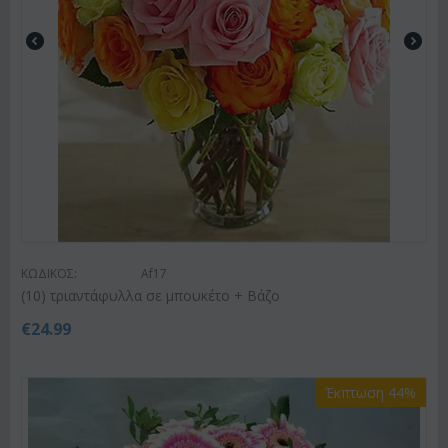
ΚΩΔΙΚΟΣ:
Af17
(10) τριαντάφυλλα σε μπουκέτο + Βάζο
€
24.99
Έκπτωση 44%