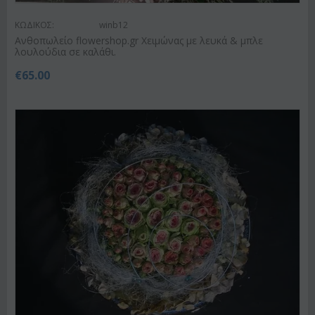
ΚΩΔΙΚΟΣ:
winb12
Ανθοπωλείο flowershop.gr Χειμώνας με λευκά & μπλε
λουλούδια σε καλάθι.
€
65.00