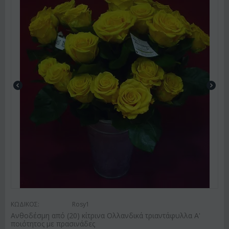
ΚΩΔΙΚΟΣ:
Rosy1
Ανθοδέσμη από (20) κίτρινα Ολλανδικά τριαντάφυλλα Α'
ποιότητος με πρασινάδες