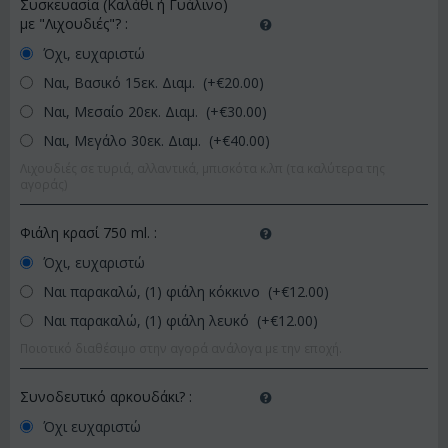
Συσκευασία (Καλάθι ή Γυάλινο)
με "Λιχουδιές"?
:
Όχι, ευχαριστώ
Ναι, Βασικό 15εκ. Διαμ. (+€
20.00
)
Ναι, Μεσαίο 20εκ. Διαμ. (+€
30.00
)
Ναι, Μεγάλο 30εκ. Διαμ. (+€
40.00
)
Λιχουδιές σε τυριά, αλλαντικά, μπισκότα κ.λπ (τα καλύτερα της
αγοράς)
Φιάλη κρασί 750 ml.
:
Όχι, ευχαριστώ
Ναι παρακαλώ, (1) φιάλη κόκκινο (+€
12.00
)
Ναι παρακαλώ, (1) φιάλη λευκό (+€
12.00
)
Ποιοτικό διαθέσιμο στην αγορά ανάλογα με την εποχή.
Συνοδευτικό αρκουδάκι?
:
Όχι ευχαριστώ