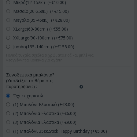
Μικρό(12-15εκ.) (+€
10.00
)
Μεσαίο(20-25εκ.) (+€
15.00
)
Μεγάλο(35-45εκ.) (+€
28.00
)
XLarge(60-80cm.) (+€
55.00
)
XXLarge(90-100cm.) (+€
75.00
)
Jumbo(135-140cm.) (+€
155.00
)
Γενικά τυχαία σχέδια & χρώματα.Ροζ και μπλέ για
νεογγέννητα.Κόκκινα για αγάπη.
Συνοδευτικά μπαλόνια?
(Υποδείξτε το θέμα στις
παρατηρήσεις)
:
Όχι ευχαριστώ
(1) Μπαλόνι Ελαστικό (+€
3.00
)
(2) Μπαλόνια Ελαστικά (+€
6.00
)
(3) Μπαλόνια Ελαστικά (+€
9.00
)
(1) Μπαλόνι 35εκ.Stick Happy Birthday (+€
5.00
)