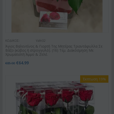
ΚΩΔΙΚΟΣ:
Valn32
Άγιος Βαλεντίνος & Γιορτή Της Μητέρας Τριαντάφυλλα Σε
Βάζο (κύβος ή στρογγυλό). (16) Τεμ. Διακόσμηση Με
Χρωματιστή Άμμο & Ζελέ.
€
64.99
€
85.00
Έκπτωση 19%