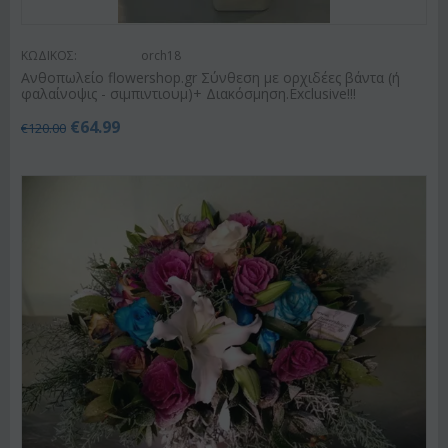
ΚΩΔΙΚΟΣ:
orch18
Ανθοπωλείο flowershop.gr Σύνθεση με ορχιδέες βάντα (ή
φαλαίνοψις - σιμπιντιουμ)+ Διακόσμηση.Exclusive!!!
€
64.99
€
120.00