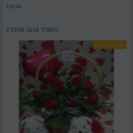
€
55.00
ΣΤΗΝ ΙΔΙΑ ΤΙΜΗ
Έκπτωση 26%