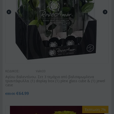
ΚΩΔΙΚΟΣ:
Valn33
Αγίου Βαλεντίνου. Σετ 3 τεμάχια από βαλσαμωμλενα
τριαντάφυλλα. (1) display box (1) plexi glass cube & (1) jewel
case
€
64.99
€
80.00
Έκπτωση 7%