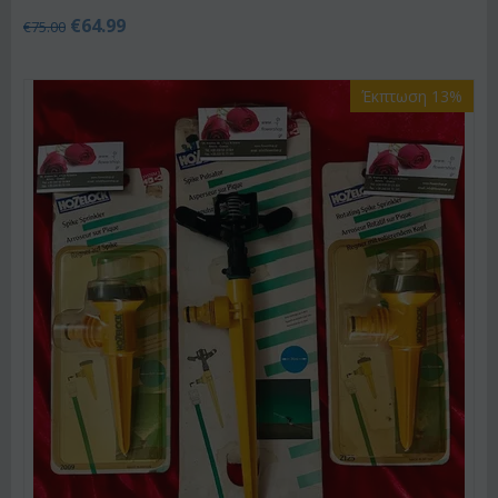
€
64.99
€
75.00
Έκπτωση 13%