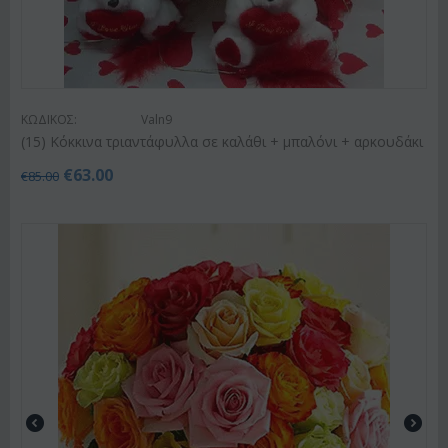
ΚΩΔΙΚΟΣ:
Valn9
(15) Κόκκινα τριαντάφυλλα σε καλάθι + μπαλόνι + αρκουδάκι
€
63.00
€
85.00