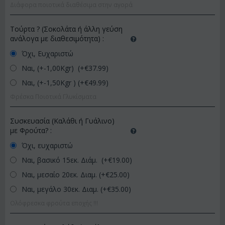
Διάφορα ποιοτικά διαθέσιμα στην αγορά
Τούρτα ? (Σοκολάτα ή άλλη γεύση
ανάλογα με διαθεσιμότητα)
:
Όχι, Ευχαριστώ
Ναι, (+-1,00Kgr) (+€
37.99
)
Ναι, (+-1,50Kgr ) (+€
49.99
)
Φρέσκα Ποιοτικά Γλυκίσματα
Συσκευασία (Καλάθι ή Γυάλινο)
με Φρούτα?
:
Όχι, ευχαριστώ
Ναι, βασικό 15εκ. Διάμ. (+€
19.00
)
Ναι, μεσαίο 20εκ. Διαμ. (+€
25.00
)
Ναι, μεγάλο 30εκ. Διαμ. (+€
35.00
)
Ολόφρεσκα φρούτα εποχής !!!