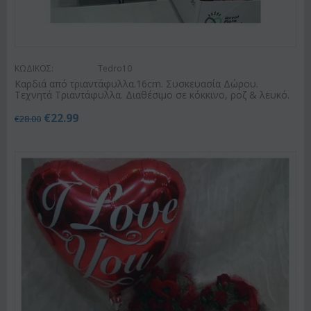
ΚΩΔΙΚΟΣ:
Tedro10
Καρδιά από τριαντάφυλλα.16cm. Συσκευασία Δώρου.
Τεχνητά Τριαντάφυλλα. Διαθέσιμο σε κόκκινο, ροζ & λευκό.
€
22.99
€
28.00