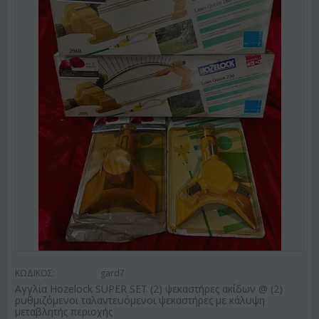
ΚΩΔΙΚΟΣ:
gard7
Αγγλία Hozelock SUPER SET (2) ψεκαστήρες ακίδων @ (2)
ρυθμιζόμενοι ταλαντευόμενοι ψεκαστήρες με κάλυψη
μεταβλητής περιοχής