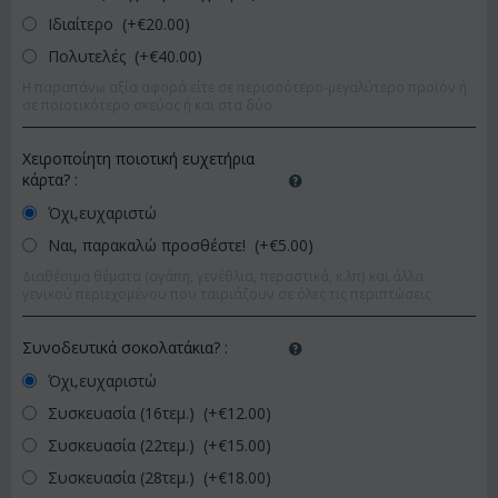
Ιδιαίτερο (+€
20.00
)
Πολυτελές (+€
40.00
)
Η παραπάνω αξία αφορά είτε σε περισσότερο-μεγαλύτερο προϊόν ή
σε ποιοτικότερο σκεύος ή και στα δύο.
Χειροποίητη ποιοτική ευχετήρια
κάρτα?
:
Όχι,ευχαριστώ
Ναι, παρακαλώ προσθέστε! (+€
5.00
)
Διαθέσιμα θέματα (αγάπη, γενέθλια, περαστικά, κ.λπ) και άλλα
γενικού περιεχομένου που ταιριάζουν σε όλες τις περιπτώσεις
Συνοδευτικά σοκολατάκια?
:
Όχι,ευχαριστώ
Συσκευασία (16τεμ.) (+€
12.00
)
Συσκευασία (22τεμ.) (+€
15.00
)
Συσκευασία (28τεμ.) (+€
18.00
)