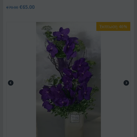
€
65.00
€
70.00
Έκπτωση 46%