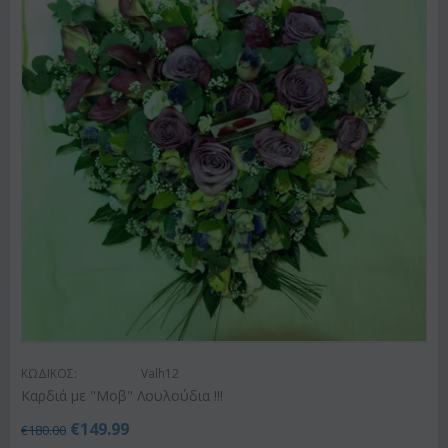
ΚΩΔΙΚΟΣ:
Valh12
Καρδιά με "Μοβ" Λουλούδια !!!
€
149.99
€
180.00