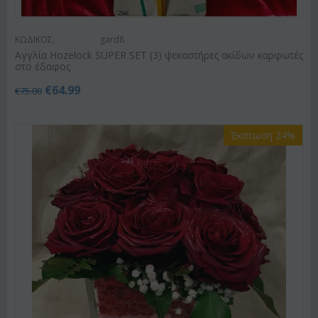
ΚΩΔΙΚΟΣ:
gard8
Αγγλία Hozelock SUPER SET (3) ψεκαστήρες ακίδων καρφωτές
στο έδαφος
€
64.99
€
75.00
Έκπτωση 24%