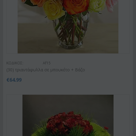
ΚΩΔΙΚΟΣ:
Af15
(30) τριαντάφυλλα σε μπουκέτο + Βάζο
€
64.99