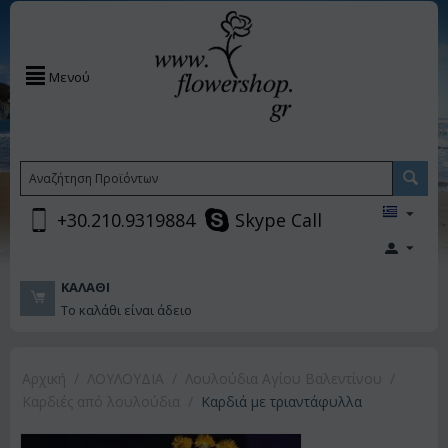
Μενού
+30.210.9319884
Skype Call
ΚΑΛΆΘΙ
Το καλάθι είναι άδειο
Αρχική
/
ΛΟΥΛΟΥΔΙΑ
/
Λουλούδια Αγίου Βαλεντίνου
/
Καρδιές από λουλούδια
/
Καρδιά με τριαντάφυλλα