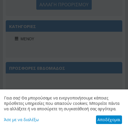
ΑΛΛΑΓΗ ΠΡΟΟΡΙΣΜΟΥ
ΚΑΤΗΓΟΡΙΕΣ
ΜΕΝΟΎ
ΠΡΟΣΦΟΡΕΣ ΕΒΔΟΜΑΔΟΣ
Γεια σας! Θα μπορούσαμε να ενεργοποιήσουμε κάποιες
Έκπτωση 22%
πρόσθετες υπηρεσίες που απαιτούν cookies; Μπορείτε πάντα
να αλλάξετε ή να αποσύρετε τη συγκατάθεσή σας αργότερα.
Άσε με να διαλέξω
Αποδέχομαι