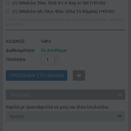
(1) Μπαλόνι 35εκ. Stick It's A Boy or Girl (+€
5.00
)
(1) Μπαλόνι Με Ήλιο 45εκ. (Όλα Τα Θέματα) (+€
9.00
)
Γενικά τυχαία χρώματα (ροζ ή σιέλ για νεογέννητα) (αγάπης - κόκκινα
για αγάπη)
ΚΩΔΙΚΟΣ:
Valh3
Διαθεσιμότητα:
Σε Απόθεμα
+
Ποσότητα:
−
ΠΡΟΣΘΉΚΗ ΣΤΟ ΚΑΛΆΘΙ
Περιγραφη
Καρδιά με τριαντάφυλλα σε μοςς και άλλα λουλούδια.
Κριτικές