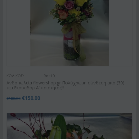
ΚΩΔΙΚΟΣ:
Ros10
Ανθοπωλεία flowershop.gr Πολύχρωμη σύνθεση από (30)
τεμ.Εκουαδόρ Α' ποιότητος!!!
€
150.00
€
180.00