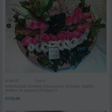
ΚΩΔΙΚΟΣ:
Tray24
Ανθοπωλεία. Σύνθεση λουλουδιών σε δίσκο. Ομάδες
ανθέων σε κορμούς δένδρων !!!
€
150.00