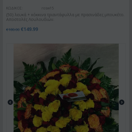
ΚΩΔΙΚΟΣ:
rosw15
(50) λευκά + κόκκινα τριαντάφυλλα με πρασινάδες μπουκέτο.
Αποστολές Λουλουδιών.
€
149.99
€
180.00