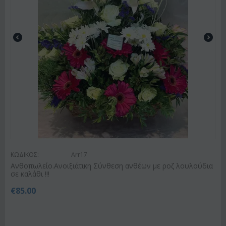
ΚΩΔΙΚΟΣ:
Arr17
Ανθοπωλείο.Ανοιξιάτικη Σύνθεση ανθέων με ροζ λουλούδια
σε καλάθι !!!
€
85.00