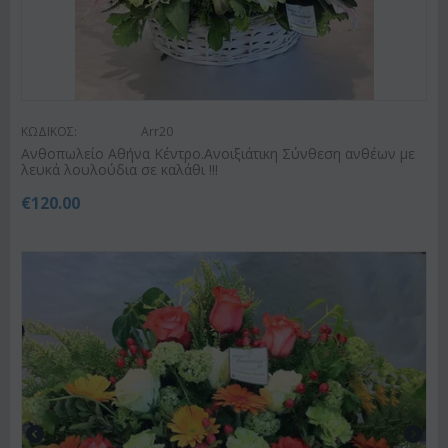
ΚΩΔΙΚΟΣ:
Arr20
Ανθοπωλείο Αθήνα Κέντρο.Ανοιξιάτικη Σύνθεση ανθέων με
λευκά λουλούδια σε καλάθι !!!
€
120.00