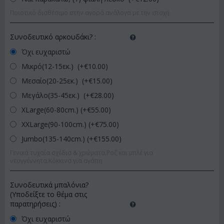
Ποιοτικό διαθέσιμο στην αγορά ανάλογα με την εποχή.
Συνοδευτικό αρκουδάκι?
:
Όχι ευχαριστώ
Μικρό(12-15εκ.) (+€
10.00
)
Μεσαίο(20-25εκ.) (+€
15.00
)
Μεγάλο(35-45εκ.) (+€
28.00
)
XLarge(60-80cm.) (+€
55.00
)
XXLarge(90-100cm.) (+€
75.00
)
Jumbo(135-140cm.) (+€
155.00
)
Γενικά τυχαία σχέδια & χρώματα.Ροζ και μπλέ για
νεογγέννητα.Κόκκινα για αγάπη.
Συνοδευτικά μπαλόνια?
(Υποδείξτε το θέμα στις
παρατηρήσεις)
:
Όχι ευχαριστώ