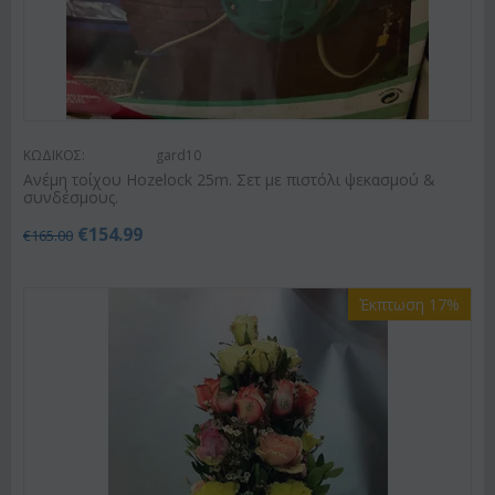
ΚΩΔΙΚΟΣ:
gard10
Ανέμη τοίχου Hozelock 25m. Σετ με πιστόλι ψεκασμού &
συνδέσμους.
€
154.99
€
165.00
Έκπτωση 17%