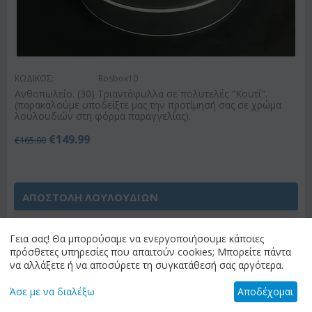
ΚΩΔΙΚΟΣ:
Rosbox10
Ανθοπωλείο. (30) Τριαντάφυλλα σε πολυτελές "Κουτί".
(παρακαλούμε υποδείξτε μας την προτίμησή σας σε χρώμα
λουλουδιών στη φόρμα παραγγελίας).
€
149.99
€
165.00
ΑΠΟΣΤΟΛΗ ΛΟΥΛΟΥΔΙΩΝ
Έχετε επιλέξει
"Ανθοπωλείο Αθήνα Κέντρο &
Γεια σας! Θα μπορούσαμε να ενεργοποιήσουμε κάποιες
Προάστια (Λεκανοπέδιο Αττικής)"
ως
πρόσθετες υπηρεσίες που απαιτούν cookies; Μπορείτε πάντα
προορισμό αποστολής. Αν θέλετε διαφορετικό
να αλλάξετε ή να αποσύρετε τη συγκατάθεσή σας αργότερα.
προορισμό, παρακαλώ επιλέξτε "αλλαγή
προορισμού" για να δείτε τα διαθέσιμα λουλούδια
Άσε με να διαλέξω
Αποδέχομαι
για τον προορισμό σας.