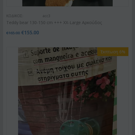
ΚΩΔΙΚΟΣ:
acc3
Teddy bear 130-150 cm +++ XX-Large Αρκούδος
€
155.00
€
165.00
Έκπτωση 6%