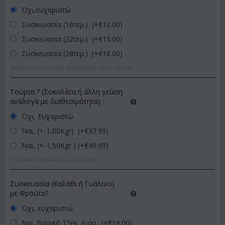
Όχι,ευχαριστώ
Συσκευασία (16τεμ.) (+€
12.00
)
Συσκευασία (22τεμ.) (+€
15.00
)
Συσκευασία (28τεμ.) (+€
18.00
)
Διάφορα ποιοτικά διαθέσιμα στην αγορά
Τούρτα ? (Σοκολάτα ή άλλη γεύση
ανάλογα με διαθεσιμότητα)
:
Όχι, Ευχαριστώ
Ναι, (+-1,00Kgr) (+€
37.99
)
Ναι, (+-1,50Kgr ) (+€
49.99
)
Φρέσκα Ποιοτικά Γλυκίσματα
Συσκευασία (Καλάθι ή Γυάλινο)
με Φρούτα?
:
Όχι, ευχαριστώ
Ναι, βασικό 15εκ. Διάμ. (+€
19.00
)