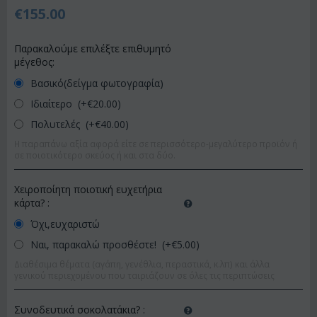
€
155.00
Παρακαλούμε επιλέξτε επιθυμητό
μέγεθος:
Βασικό(δείγμα φωτογραφία)
Ιδιαίτερο (+€
20.00
)
Πολυτελές (+€
40.00
)
Η παραπάνω αξία αφορά είτε σε περισσότερο-μεγαλύτερο προϊόν ή
σε ποιοτικότερο σκεύος ή και στα δύο.
Χειροποίητη ποιοτική ευχετήρια
κάρτα?
:
Όχι,ευχαριστώ
Ναι, παρακαλώ προσθέστε! (+€
5.00
)
Διαθέσιμα θέματα (αγάπη, γενέθλια, περαστικά, κ.λπ) και άλλα
γενικού περιεχομένου που ταιριάζουν σε όλες τις περιπτώσεις
Συνοδευτικά σοκολατάκια?
: