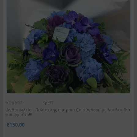
ΚΩΔΙΚΟΣ:
Spc37
Ανθοπωλείο . Πολυτελής επιτραπέζια σύνθεση με λουλούδια
και φρούτα!!!
€
150.00