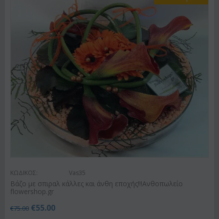
ΚΩΔΙΚΟΣ:
Vas35
Βάζο με σπιραλ κάλλες και άνθη εποχής!!!Ανθοπωλείο
flowershop.gr
€
55.00
€
75.00