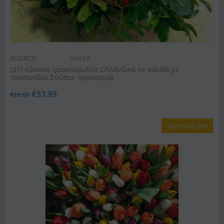
ΚΩΔΙΚΟΣ:
rosr29
(21) κόκκινα τριαντάφυλλα Ολλανδικά σε καλάθι με
πρασινάδες.Σούπερ προσφορά.
€
53.99
€
65.00
Έκπτωση 8%