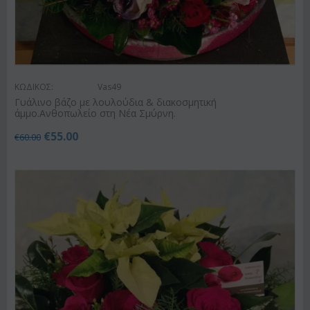
ΚΩΔΙΚΟΣ:
Vas49
Γυάλινο βάζο με λουλούδια & διακοσμητική
άμμο.Ανθοπωλείο στη Νέα Σμύρνη.
€
55.00
€
60.00