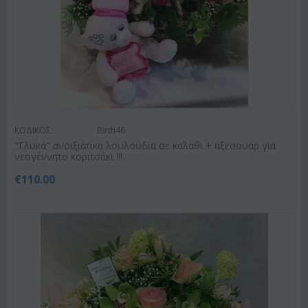
ΚΩΔΙΚΟΣ:
Birth46
"Γλυκά" ανοιξιάτικα λουλούδια σε καλάθι + αξεσουαρ για
νεογέννητο κοριτσάκι !!!
€
110.00