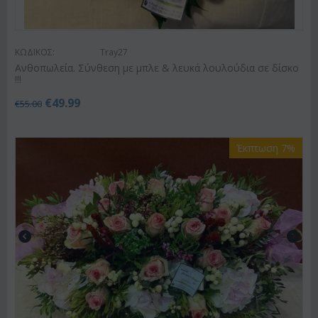
ΚΩΔΙΚΟΣ:
Tray27
Ανθοπωλεία. Σύνθεση με μπλε & λευκά λουλούδια σε δίσκο
!!!
€
49.99
€
55.00
Έκπτωση 7%