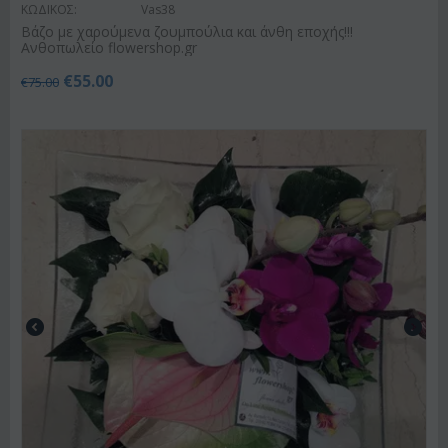
ΚΩΔΙΚΟΣ:
Vas38
Βάζο με χαρούμενα ζουμπούλια και άνθη εποχής!!!
Ανθοπωλείο flowershop.gr
€
55.00
€
75.00