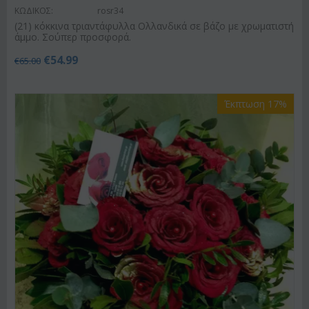
ΚΩΔΙΚΟΣ:
rosr34
(21) κόκκινα τριαντάφυλλα Ολλανδικά σε βάζο με χρωματιστή
άμμο. Σούπερ προσφορά.
€
54.99
€
65.00
Έκπτωση 17%