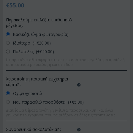
€
55.00
Παρακαλούμε επιλέξτε επιθυμητό
μέγεθος:
Βασικό(δείγμα φωτογραφία)
Ιδιαίτερο (+€
20.00
)
Πολυτελές (+€
40.00
)
Η παραπάνω αξία αφορά είτε σε περισσότερο-μεγαλύτερο προϊόν ή
σε ποιοτικότερο σκεύος ή και στα δύο.
Χειροποίητη ποιοτική ευχετήρια
κάρτα?
:
Όχι,ευχαριστώ
Ναι, παρακαλώ προσθέστε! (+€
5.00
)
Διαθέσιμα θέματα (αγάπη, γενέθλια, περαστικά, κ.λπ) και άλλα
γενικού περιεχομένου που ταιριάζουν σε όλες τις περιπτώσεις
Συνοδευτικά σοκολατάκια?
: