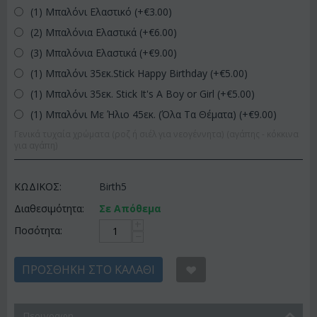
(1) Μπαλόνι Ελαστικό (+€
3.00
)
(2) Μπαλόνια Ελαστικά (+€
6.00
)
(3) Μπαλόνια Ελαστικά (+€
9.00
)
(1) Μπαλόνι 35εκ.Stick Happy Birthday (+€
5.00
)
(1) Μπαλόνι 35εκ. Stick It's A Boy or Girl (+€
5.00
)
(1) Μπαλόνι Με Ήλιο 45εκ. (Όλα Τα Θέματα) (+€
9.00
)
Γενικά τυχαία χρώματα (ροζ ή σιέλ για νεογέννητα) (αγάπης - κόκκινα
για αγάπη)
ΚΩΔΙΚΟΣ:
Birth5
Διαθεσιμότητα:
Σε Απόθεμα
+
Ποσότητα:
−
ΠΡΟΣΘΉΚΗ ΣΤΟ ΚΑΛΆΘΙ
Περιγραφη