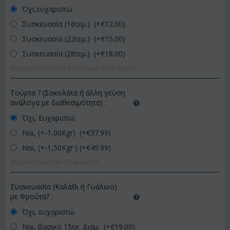
Όχι,ευχαριστώ
Συσκευασία (16τεμ.) (+€
12.00
)
Συσκευασία (22τεμ.) (+€
15.00
)
Συσκευασία (28τεμ.) (+€
18.00
)
Διάφορα ποιοτικά διαθέσιμα στην αγορά
Τούρτα ? (Σοκολάτα ή άλλη γεύση
ανάλογα με διαθεσιμότητα)
:
Όχι, Ευχαριστώ
Ναι, (+-1,00Kgr) (+€
37.99
)
Ναι, (+-1,50Kgr ) (+€
49.99
)
Φρέσκα Ποιοτικά Γλυκίσματα
Συσκευασία (Καλάθι ή Γυάλινο)
με Φρούτα?
:
Όχι, ευχαριστώ
Ναι, βασικό 15εκ. Διάμ. (+€
19.00
)