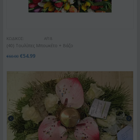
ΚΩΔΙΚΟΣ:
Af18
(40) Τουλίπες Μπουκέτο + Βάζο
€
54.99
€
60.00