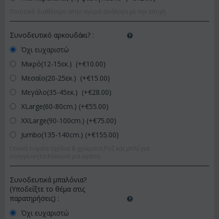
Ποιοτικό διαθέσιμο στην αγορά ανάλογα με την εποχή.
Συνοδευτικό αρκουδάκι?
:
Όχι ευχαριστώ
Μικρό(12-15εκ.) (+€
10.00
)
Μεσαίο(20-25εκ.) (+€
15.00
)
Μεγάλο(35-45εκ.) (+€
28.00
)
XLarge(60-80cm.) (+€
55.00
)
XXLarge(90-100cm.) (+€
75.00
)
Jumbo(135-140cm.) (+€
155.00
)
Γενικά τυχαία σχέδια & χρώματα.Ροζ και μπλέ για
νεογγέννητα.Κόκκινα για αγάπη.
Συνοδευτικά μπαλόνια?
(Υποδείξτε το θέμα στις
παρατηρήσεις)
:
Όχι ευχαριστώ