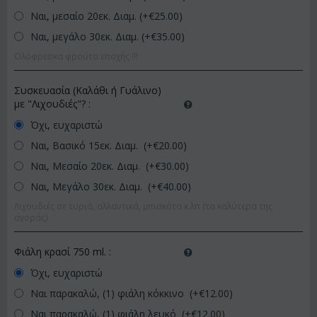
Ναι, μεσαίο 20εκ. Διαμ. (+€
25.00
)
Ναι, μεγάλο 30εκ. Διαμ. (+€
35.00
)
Ολόφρεσκα φρούτα εποχής !!!
Συσκευασία (Καλάθι ή Γυάλινο)
με "Λιχουδιές"?
:
Όχι, ευχαριστώ
Ναι, Βασικό 15εκ. Διαμ. (+€
20.00
)
Ναι, Μεσαίο 20εκ. Διαμ. (+€
30.00
)
Ναι, Μεγάλο 30εκ. Διαμ. (+€
40.00
)
Λιχουδιές σε τυριά, αλλαντικά, μπισκότα κ.λπ (τα καλύτερα της
αγοράς)
Φιάλη κρασί 750 ml.
:
Όχι, ευχαριστώ
Ναι παρακαλώ, (1) φιάλη κόκκινο (+€
12.00
)
Ναι παρακαλώ, (1) φιάλη λευκό (+€
12.00
)