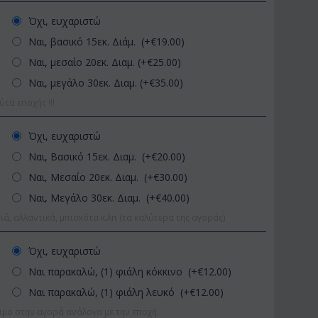
Όχι, ευχαριστώ
Ναι, βασικό 15εκ. Διάμ. (+€
19.00
)
Ναι, μεσαίο 20εκ. Διαμ. (+€
25.00
)
Ναι, μεγάλο 30εκ. Διαμ. (+€
35.00
)
α εποχής !!!
Όχι, ευχαριστώ
Ναι, Βασικό 15εκ. Διαμ. (+€
20.00
)
ΚΩΔΙΚΟΣ:
Afp1
ΚΩΔΙΚΟΣ:
Pl9
Ορχιδέα φαλαίνοψις σε
Φυτό "Zamioculcas" (
Ναι, Μεσαίο 20εκ. Διαμ. (+€
30.00
)
γυάλινο βάζο
Ποιοτική Γλά...
Ναι, Μεγάλο 30εκ. Διαμ. (+€
40.00
)
€
39.99
€
54.99
€
45.00
€
65.00
ιά, αλλαντικά, μπισκότα κ.λπ (τα καλύτερα της αγοράς)
Όχι, ευχαριστώ
Ναι παρακαλώ, (1) φιάλη κόκκινο (+€
12.00
)
Ναι παρακαλώ, (1) φιάλη λευκό (+€
12.00
)
ιμο στην αγορά ανάλογα με την εποχή.