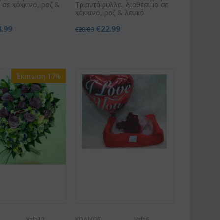
 σε κόκκινο, ροζ &
Τριαντάφυλλα. Διαθέσιμο σε
κόκκινο, ροζ & λευκό.
4.99
€
22.99
€
28.00
Έκπτωση 17%
Valh12
ΚΩΔΙΚΟΣ:
Valh6