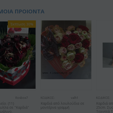
ΜΟΙΑ ΠΡΟΙΟΝΤΑ
Έκπτωση 30%
Rosbox7
ΚΩΔΙΚΟΣ:
valh1
ΚΩΔΙΚΟΣ:
ίο. (11)
Καρδιά από λουλούδια σε
Καρδιά απ
υλλα σε "Καρδιά"
μοντέρνα γραμμή
25cm. Συ
γυάλινο.
Τεχνητά 