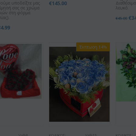
ούμε υποδείξτε μας
€
145.00
Διαθέσιμο
ίμησή σας σε χρώμα
λευκό.
ιών στη φόρμα
ίας).
€
3
€
45.00
34.99
Έκπτωση 14%
Valh8
ΚΩΔΙΚΟΣ:
Valh15
ΚΩΔΙΚΟΣ: