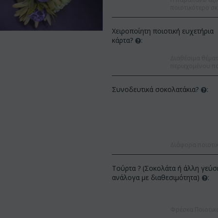
ποιοτικότερο σκ
Χειροποίητη ποιοτική ευχετήρια
κάρτα?
:
Διαθέσιμα θέματα
περιεχομένου πο
Συνοδευτικά σοκολατάκια?
:
Διάφορα ποιοτι
Τούρτα ? (Σοκολάτα ή άλλη γεύσ
Έκπτωση 9
ανάλογα με διαθεσιμότητα)
:
Έκπτωση 12%
Φρέσκα Ποιοτικ