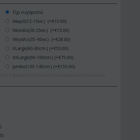
Όχι ευχαριστώ
Μικρό(12-15εκ.) (+€
10.00
)
Μεσαίο(20-25εκ.) (+€
15.00
)
Μεγάλο(35-45εκ.) (+€
28.00
)
XLarge(60-80cm.) (+€
55.00
)
XXLarge(90-100cm.) (+€
75.00
)
Jumbo(135-140cm.) (+€
155.00
)
έδια & χρώματα.Ροζ και μπλέ για νεογγέννητα.Κόκκινα για
0
)
00
)