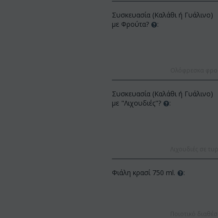
Συσκευασία (Καλάθι ή Γυάλινο)
με Φρούτα?
:
Ολόφρεσκα φρούτ
Συσκευασία (Καλάθι ή Γυάλινο)
ΚΩΔΙΚΟΣ:
Af13
με "Λιχουδιές"?
:
ΚΩΔΙΚΟΣ:
Afp3
(21) τριαντάφυλλα 60-70 εκ.
Ορχιδέα φαλαίνοψις φυτό "(1)
(διάφορα χρώμ...
στέλεχος λου...
€
49.99
€
55.00
€
21.99
€
25.00
Λιχουδιές σε τυρ
Φιάλη κρασί 750 ml.
:
Ποιοτικό διαθέσ