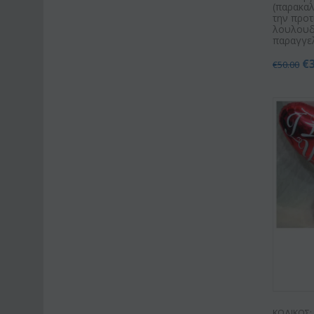
(παρακαλ
την προτ
λουλουδ
παραγγελ
€
€
50.00
ΚΩΔΙΚΟΣ: