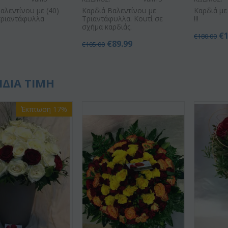
αλεντίνου με (40)
Καρδιά Βαλεντίνου με
Καρδιά μ
τριαντάφυλλα
Τριαντάφυλλα. Κουτί σε
!!!
σχήμα καρδιάς.
0
€
€
180.00
€
89.99
€
105.00
ΙΔΙΑ ΤΙΜΗ
Έκπτωση 17%