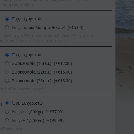
εύος ή και στα δύο.
Όχι,ευχαριστώ
Ναι, παρακαλώ προσθέστε! (+€
5.00
)
 (αγάπη, γενέθλια, περαστικά, κ.λπ) και άλλα γενικού
υ ταιριάζουν σε όλες τις περιπτώσεις
Όχι,ευχαριστώ
Συσκευασία (16τεμ.) (+€
12.00
)
Συσκευασία (22τεμ.) (+€
15.00
)
Συσκευασία (28τεμ.) (+€
18.00
)
κά διαθέσιμα στην αγορά
Όχι, Ευχαριστώ
η
%
Ναι, (+-1,00Kgr) (+€
37.99
)
Έκπτωση 11%
Έκπτ
Ναι, (+-1,50Kgr ) (+€
49.99
)
ά Γλυκίσματα