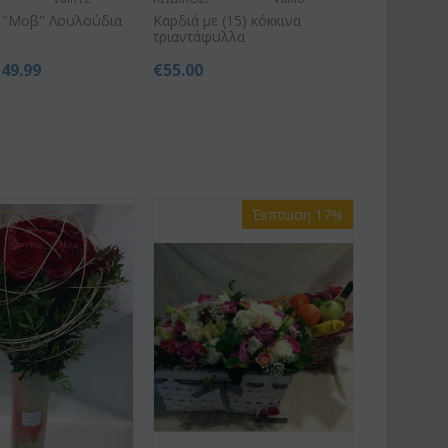
ε "Μοβ" Λουλούδια
Καρδιά με (15) κόκκινα
τριαντάφυλλα
149.99
€
55.00
Έκπτωση 17%