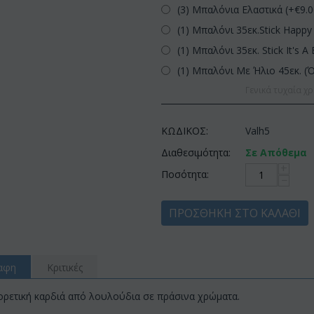
(3) Μπαλόνια Ελαστικά (+€
9.
(1) Μπαλόνι 35εκ.Stick Happy 
(1) Μπαλόνι 35εκ. Stick It's A 
(1) Μπαλόνι Με Ήλιο 45εκ. (
Γενικά τυχαία χρ
ΚΩΔΙΚΟΣ:
Valh5
Διαθεσιμότητα:
Σε Απόθεμα
+
Ποσότητα:
−
ΠΡΟΣΘΉΚΗ ΣΤΟ ΚΑΛΆΘΙ
αφη
Κριτικές
ορετική καρδιά από λουλούδια σε πράσινα χρώματα.