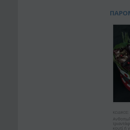
ΠΑΡΟ
ΚΩΔΙΚΟΣ:
Ανθοπωλε
τριαντάφ
κουτί ή 