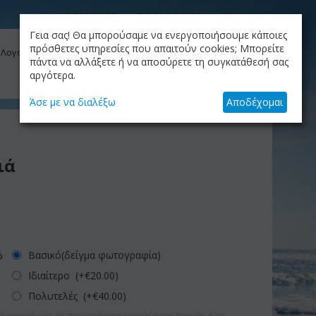
ΚΑΤΑΛΟΓΟΣ
ΤΟ BLOG ΜΑΣ
ΕΤΑΙΡΙΑ
Γεια σας! Θα μπορούσαμε να ενεργοποιήσουμε κάποιες
ΚΑΛΆΘΙ
πρόσθετες υπηρεσίες που απαιτούν cookies; Μπορείτε
 Λογαριασμός μου
Το καλάθι είναι άδειο
πάντα να αλλάξετε ή να αποσύρετε τη συγκατάθεσή σας
αργότερα.
+30.210.9319884
Skype Call
Άσε με να διαλέξω
Αποδέχομαι
ιά
Βασικό(δείγμα φωτογραφία)
ό
Ιδιαίτερο (+€
20.00
)
Πολυτελές (+€
40.00
)
α αφορά είτε σε περισσότερο-μεγαλύτερο προϊόν ή σε