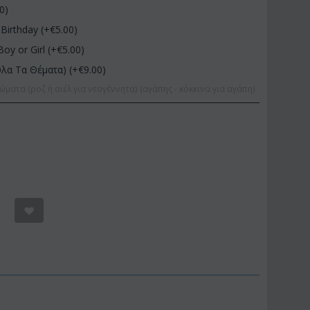
00
)
Birthday (+€
5.00
)
Boy or Girl (+€
5.00
)
Όλα Τα Θέματα) (+€
9.00
)
ώματα (ροζ ή σιέλ για νεογέννητα) (αγάπης - κόκκινα για αγάπη)