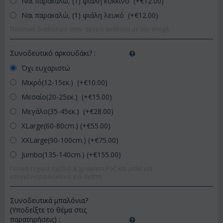
Ναι παρακαλώ, (1) φιάλη κόκκινο (+€
12.00
)
Ναι παρακαλώ, (1) φιάλη λευκό (+€
12.00
)
Ποιοτικό διαθέσιμο στην αγορά ανάλογα με την εποχή.
Συνοδευτικό αρκουδάκι?
:
Όχι ευχαριστώ
Μικρό(12-15εκ.) (+€
10.00
)
Μεσαίο(20-25εκ.) (+€
15.00
)
Μεγάλο(35-45εκ.) (+€
28.00
)
XLarge(60-80cm.) (+€
55.00
)
XXLarge(90-100cm.) (+€
75.00
)
Jumbo(135-140cm.) (+€
155.00
)
Γενικά τυχαία σχέδια & χρώματα.Ροζ και μπλέ για
νεογγέννητα.Κόκκινα για αγάπη.
Συνοδευτικά μπαλόνια?
(Υποδείξτε το θέμα στις
παρατηρήσεις)
: