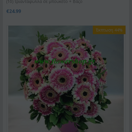
(10) τριαντάφυλλα σε μπουκέτο + Βάζο
€
24.99
Έκπτωση 44%