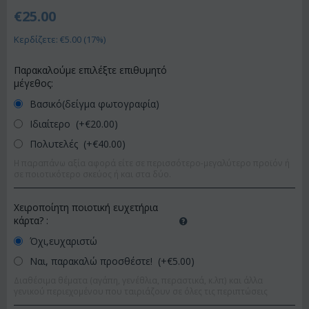
€
25.00
Κερδίζετε: €
5.00
(
17
%)
Παρακαλούμε επιλέξτε επιθυμητό
μέγεθος:
Βασικό(δείγμα φωτογραφία)
Ιδιαίτερο (+€
20.00
)
Πολυτελές (+€
40.00
)
Η παραπάνω αξία αφορά είτε σε περισσότερο-μεγαλύτερο προϊόν ή
σε ποιοτικότερο σκεύος ή και στα δύο.
Χειροποίητη ποιοτική ευχετήρια
κάρτα?
:
Όχι,ευχαριστώ
Ναι, παρακαλώ προσθέστε! (+€
5.00
)
Διαθέσιμα θέματα (αγάπη, γενέθλια, περαστικά, κ.λπ) και άλλα
γενικού περιεχομένου που ταιριάζουν σε όλες τις περιπτώσεις