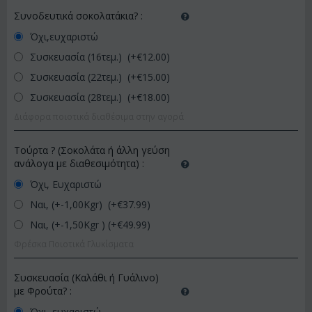
Συνοδευτικά σοκολατάκια?
:
Όχι,ευχαριστώ
Συσκευασία (16τεμ.) (+€
12.00
)
Συσκευασία (22τεμ.) (+€
15.00
)
Συσκευασία (28τεμ.) (+€
18.00
)
Διάφορα ποιοτικά διαθέσιμα στην αγορά
Τούρτα ? (Σοκολάτα ή άλλη γεύση
ανάλογα με διαθεσιμότητα)
:
Όχι, Ευχαριστώ
Ναι, (+-1,00Kgr) (+€
37.99
)
Ναι, (+-1,50Kgr ) (+€
49.99
)
Φρέσκα Ποιοτικά Γλυκίσματα
Συσκευασία (Καλάθι ή Γυάλινο)
με Φρούτα?
:
Όχι, ευχαριστώ