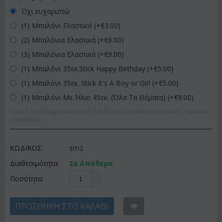
Όχι ευχαριστώ
(1) Μπαλόνι Ελαστικό (+€
3.00
)
(2) Μπαλόνια Ελαστικά (+€
6.00
)
(3) Μπαλόνια Ελαστικά (+€
9.00
)
(1) Μπαλόνι 35εκ.Stick Happy Birthday (+€
5.00
)
(1) Μπαλόνι 35εκ. Stick It's A Boy or Girl (+€
5.00
)
(1) Μπαλόνι Με Ήλιο 45εκ. (Όλα Τα Θέματα) (+€
9.00
)
Γενικά τυχαία χρώματα (ροζ ή σιέλ για νεογέννητα) (αγάπης - κόκκινα
για αγάπη)
ΚΩΔΙΚΟΣ:
sm2
Διαθεσιμότητα:
Σε Απόθεμα
+
Ποσότητα:
−
ΠΡΟΣΘΉΚΗ ΣΤΟ ΚΑΛΆΘΙ