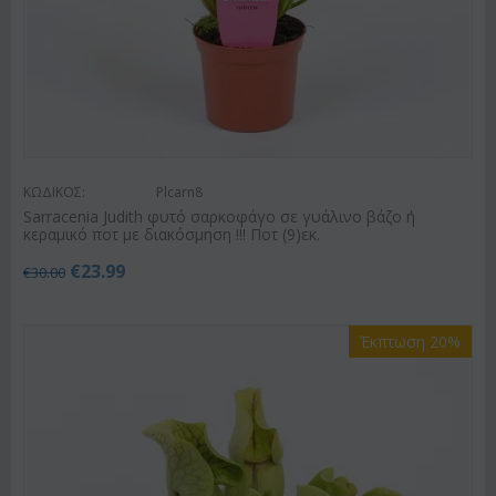
ΚΩΔΙΚΟΣ:
Plcarn8
Sarracenia Judith φυτό σαρκοφάγο σε γυάλινο βάζο ή
κεραμικό ποτ με διακόσμηση !!! Ποτ (9)εκ.
€
23.99
€
30.00
Έκπτωση 20%