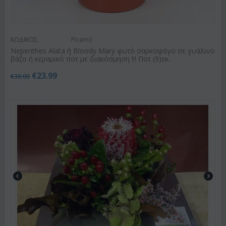
ΚΩΔΙΚΟΣ:
Plcarn3
Nepenthes Alata ή Bloody Mary φυτό σαρκοφάγο σε γυάλινο
βάζο ή κεραμικό ποτ με διακόσμηση !!! Ποτ (9)εκ.
€
23.99
€
30.00