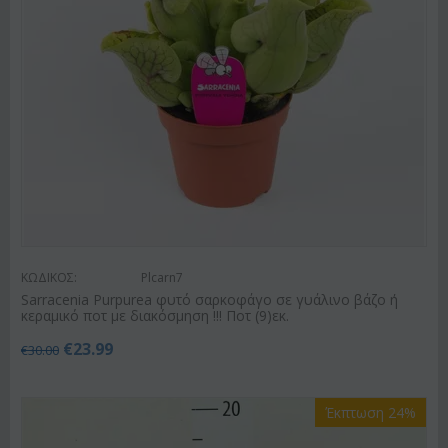
ΚΩΔΙΚΟΣ:
Plcarn7
Sarracenia Purpurea φυτό σαρκοφάγο σε γυάλινο βάζο ή
κεραμικό ποτ με διακόσμηση !!! Ποτ (9)εκ.
€
23.99
€
30.00
Έκπτωση 24%