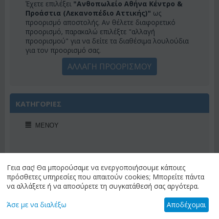
Έχετε επιλέξει
"Ανθοπωλείο Αθήνα Κέντρο &
Προάστια (Λεκανοπέδιο Αττικής)"
ως
προορισμό αποστολής. Αν θέλετε διαφορετικό
προορισμό, παρακαλώ επιλέξτε "αλλαγή
προορισμού" για να δείτε τα διαθέσιμα λουλούδια
για τον προορισμό σας.
ΑΛΛΑΓΗ ΠΡΟΟΡΙΣΜΟΥ
ΚΑΤΗΓΟΡΙΕΣ
ΜΕΝΟΎ
Γεια σας! Θα μπορούσαμε να ενεργοποιήσουμε κάποιες
ΠΡΟΣΦΟΡΕΣ ΕΒΔΟΜΑΔΟΣ
πρόσθετες υπηρεσίες που απαιτούν cookies; Μπορείτε πάντα
να αλλάξετε ή να αποσύρετε τη συγκατάθεσή σας αργότερα.
Άσε με να διαλέξω
Αποδέχομαι