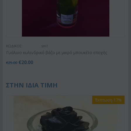
ΚΩΔΙΚΟΣ:
sm1
Γυάλινο κυλινδρικό βάζο με μικρό μπουκέτο εποχής
€
20.00
€
25.00
ΣΤΗΝ ΙΔΙΑ ΤΙΜΗ
Έκπτωση 17%