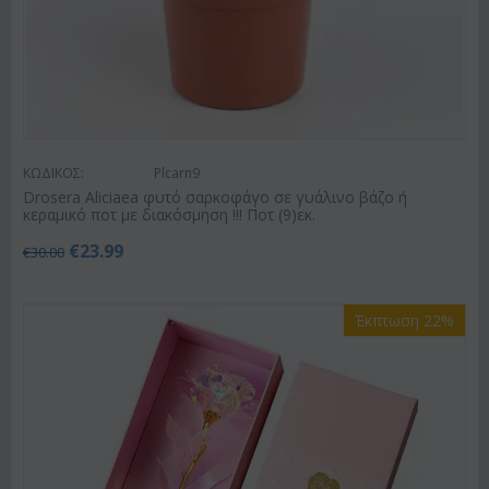
ΚΩΔΙΚΟΣ:
Plcarn9
Drosera Aliciaea φυτό σαρκοφάγο σε γυάλινο βάζο ή
κεραμικό ποτ με διακόσμηση !!! Ποτ (9)εκ.
€
23.99
€
30.00
Έκπτωση 22%