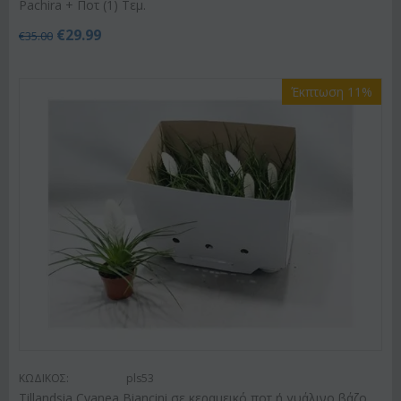
Pachira + Ποτ (1) Τεμ.
€
29.99
€
35.00
Έκπτωση 11%
ΚΩΔΙΚΟΣ:
pls53
Tillandsia Cyanea Biancini σε κεραμεικό ποτ ή γυάλινο βάζο .