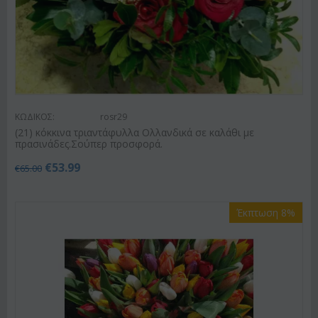
ΚΩΔΙΚΟΣ:
rosr29
(21) κόκκινα τριαντάφυλλα Ολλανδικά σε καλάθι με
πρασινάδες.Σούπερ προσφορά.
€
53.99
€
65.00
Έκπτωση 8%