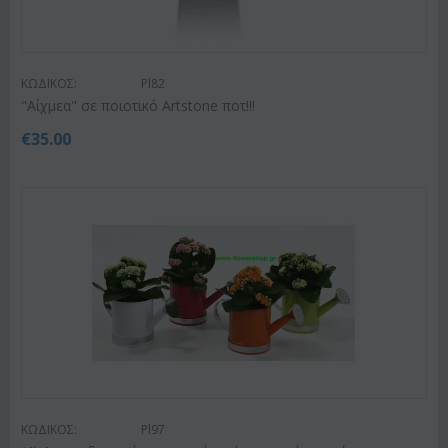
ΚΩΔΙΚΟΣ:
Pl82
"Αίχμεα" σε ποιοτικό Artstone ποτ!!!
€
35.00
ΚΩΔΙΚΟΣ:
Pl97