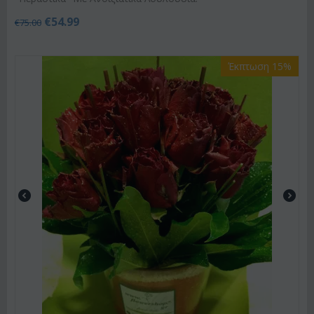
€
54.99
€
75.00
Έκπτωση 15%