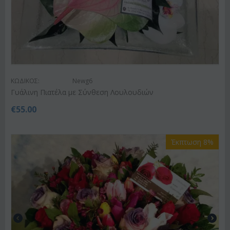
ΚΩΔΙΚΟΣ:
Newg6
Γυάλινη Πιατέλα με Σύνθεση Λουλουδιών
€
55.00
Έκπτωση 8%