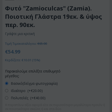
Φυτό "Zamioculcas" (Zamia).
Ποιοτική Γλάστρα 19εκ. & ύψος
περ. 90εκ.
Γράψτε μια κριτική
Τιμή Τιμοκαταλόγου:
€
65.00
€
54.99
Κερδίζετε: €
10.01
(
15
%)
Παρακαλούμε επιλέξτε επιθυμητό
μέγεθος:
Βασικό(δείγμα φωτογραφία)
Ιδιαίτερο (+€
20.00
)
Πολυτελές (+€
40.00
)
Η παραπάνω αξία αφορά είτε σε περισσότερο-μεγαλύτερο προϊόν ή
σε ποιοτικότερο σκεύος ή και στα δύο.