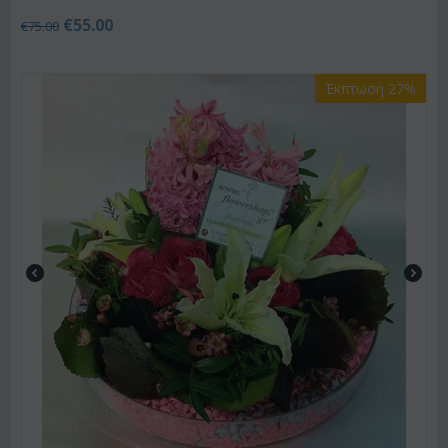
€
55.00
€
75.00
Έκπτωση 27%