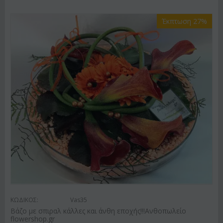
Έκπτωση 27%
ΚΩΔΙΚΟΣ:
Vas35
Βάζο με σπιραλ κάλλες και άνθη εποχής!!!Ανθοπωλείο
flowershop.gr