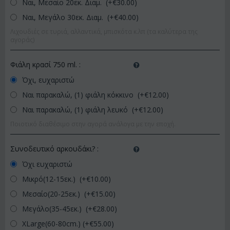
Ναι, Μεσαίο 20εκ. Διαμ. (+€
30.00
)
Ναι, Μεγάλο 30εκ. Διαμ. (+€
40.00
)
Λιχουδιές σε τυριά, αλλαντικά, μπισκότα κ.λπ (τα καλύτερα της
αγοράς)
Φιάλη κρασί 750 ml.
:
Όχι, ευχαριστώ
Ναι παρακαλώ, (1) φιάλη κόκκινο (+€
12.00
)
Ναι παρακαλώ, (1) φιάλη λευκό (+€
12.00
)
Ποιοτικό διαθέσιμο στην αγορά ανάλογα με την εποχή.
Συνοδευτικό αρκουδάκι?
:
Όχι ευχαριστώ
Μικρό(12-15εκ.) (+€
10.00
)
Μεσαίο(20-25εκ.) (+€
15.00
)
Μεγάλο(35-45εκ.) (+€
28.00
)
XLarge(60-80cm.) (+€
55.00
)