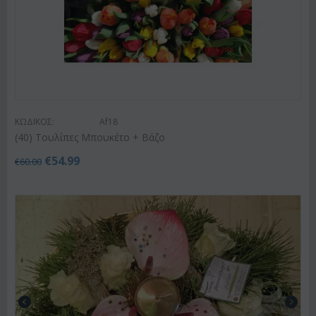
ΚΩΔΙΚΟΣ:
Af18
(40) Τουλίπες Μπουκέτο + Βάζο
€
54.99
€
60.00