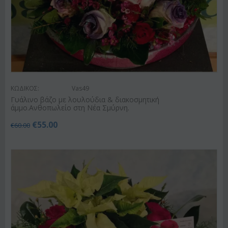
ΚΩΔΙΚΟΣ:
Vas49
Γυάλινο βάζο με λουλούδια & διακοσμητική
άμμο.Ανθοπωλείο στη Νέα Σμύρνη.
€
55.00
€
60.00