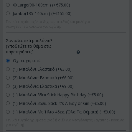
XXLarge(90-100cm.) (+€
75.00
)
Jumbo(135-140cm.) (+€
155.00
)
Γενικά τυχαία σχέδια & χρώματα.Ροζ και μπλέ για
νεογγέννητα.Κόκκινα για αγάπη.
Συνοδευτικά μπαλόνια?
(Υποδείξτε το θέμα στις
παρατηρήσεις)
:
Όχι ευχαριστώ
(1) Μπαλόνι Ελαστικό (+€
3.00
)
(2) Μπαλόνια Ελαστικά (+€
6.00
)
(3) Μπαλόνια Ελαστικά (+€
9.00
)
(1) Μπαλόνι 35εκ.Stick Happy Birthday (+€
5.00
)
(1) Μπαλόνι 35εκ. Stick It's A Boy or Girl (+€
5.00
)
(1) Μπαλόνι Με Ήλιο 45εκ. (Όλα Τα Θέματα) (+€
9.00
)
Γενικά τυχαία χρώματα (ροζ ή σιέλ για νεογέννητα) (αγάπης - κόκκινα
για αγάπη)