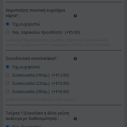
Χειροποίητη ποιοτική ευχετήρια
κάρτα?
:
Όχι,ευχαριστώ
Ναι, παρακαλώ προσθέστε! (+€
5.00
)
Διαθέσιμα θέματα (αγάπη, γενέθλια, περαστικά, κ.λπ) και άλλα
γενικού περιεχομένου που ταιριάζουν σε όλες τις περιπτώσεις
Συνοδευτικά σοκολατάκια?
:
Όχι,ευχαριστώ
Συσκευασία (16τεμ.) (+€
12.00
)
Συσκευασία (22τεμ.) (+€
15.00
)
Συσκευασία (28τεμ.) (+€
18.00
)
Διάφορα ποιοτικά διαθέσιμα στην αγορά
Τούρτα ? (Σοκολάτα ή άλλη γεύση
ανάλογα με διαθεσιμότητα)
:
Όχι, Ευχαριστώ