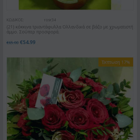
ΚΩΔΙΚΟΣ:
rosr34
(21) κόκκινα τριαντάφυλλα Ολλανδικά σε βάζο με χρωματιστή
άμμο. Σούπερ προσφορά.
€
54.99
€
65.00
Έκπτωση 17%