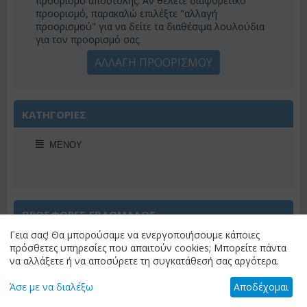
προορισμό αποστολής. Αν θέλετε διαφορετικό
προορισμό, παρακαλώ επιλέξτε "αλλαγή
προορισμού" για να δείτε τα διαθέσιμα λουλούδια
για τον προορισμό σας.
ΑΛΛΑΓΗ ΠΡΟΟΡΙΣΜΟΥ
ΚΑΤΗΓΟΡΙΕΣ
ΜΕΝΟΎ
ΠΡΟΣΦΟΡΕΣ ΕΒΔΟΜΑΔΟΣ
Γεια σας! Θα μπορούσαμε να ενεργοποιήσουμε κάποιες
πρόσθετες υπηρεσίες που απαιτούν cookies; Μπορείτε πάντα
να αλλάξετε ή να αποσύρετε τη συγκατάθεσή σας αργότερα.
Άσε με να διαλέξω
Αποδέχομαι
Έκπτωση 22%