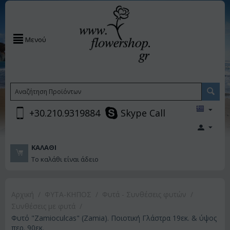
Μενού
+30.210.9319884
Skype Call
ΚΑΛΆΘΙ
Το καλάθι είναι άδειο
Αρχική
/
ΦΥΤΑ-ΚΗΠΟΣ
/
Φυτά - Συνθέσεις φυτών
/
Συνθέσεις με φυτά
/
Φυτό "Zamioculcas" (Zamia). Ποιοτική Γλάστρα 19εκ. & ύψος
περ. 90εκ.