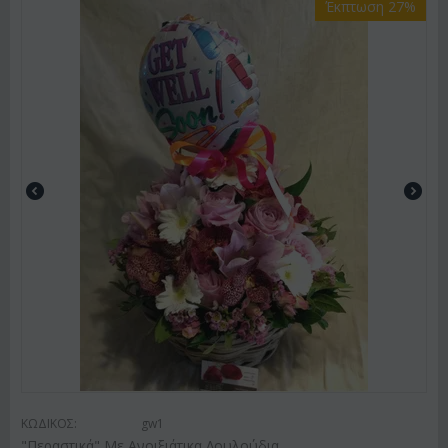
Έκπτωση 27%
ΚΩΔΙΚΟΣ:
gw1
"Περαστικά" Με Ανοιξιάτικα Λουλούδια.