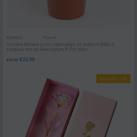
ΚΩΔΙΚΟΣ:
Plcarn9
Drosera Aliciaea φυτό σαρκοφάγο σε γυάλινο βάζο ή
κεραμικό ποτ με διακόσμηση !!! Ποτ (9)εκ.
€
23.99
€
30.00
Έκπτωση 22%