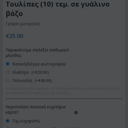
Τουλίπες (10) τεμ. σε γυάλινο
βάζο
Γράψτε μια κριτική
€
25.00
Παρακαλούμε επιλέξτε επιθυμητό
μέγεθος:
Βασικό(δείγμα φωτογραφία)
Ιδιαίτερο (+€
20.00
)
Πολυτελές (+€
40.00
)
Η παραπάνω αξία αφορά είτε σε περισσότερο-μεγαλύτερο προϊόν ή
σε ποιοτικότερο σκεύος ή και στα δύο.
Χειροποίητη ποιοτική ευχετήρια
κάρτα?
:
Όχι,ευχαριστώ