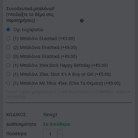
Συνοδευτικά μπαλόνια?
(Υποδείξτε το θέμα στις
παρατηρήσεις)
:
Όχι ευχαριστώ
(1) Μπαλόνι Ελαστικό (+€
3.00
)
(2) Μπαλόνια Ελαστικά (+€
6.00
)
(3) Μπαλόνια Ελαστικά (+€
9.00
)
(1) Μπαλόνι 35εκ.Stick Happy Birthday (+€
5.00
)
(1) Μπαλόνι 35εκ. Stick It's A Boy or Girl (+€
5.00
)
(1) Μπαλόνι Με Ήλιο 45εκ. (Όλα Τα Θέματα) (+€
9.00
)
Γενικά τυχαία χρώματα (ροζ ή σιέλ για νεογέννητα) (αγάπης - κόκκινα
για αγάπη)
ΚΩΔΙΚΟΣ:
Newg3
Διαθεσιμότητα:
Σε Απόθεμα
+
Ποσότητα:
−