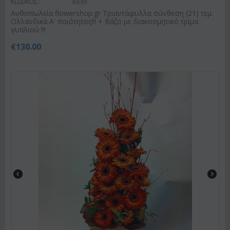
ΚΩΔΙΚΟΣ:
Ros9
Ανθοπωλεία flowershop.gr Τριαντάφυλλα σύνθεση (21) τεμ.
Ολλανδικά Α' ποιότητος!!! + Βάζο με διακοσμητικό τρίμα
γυαλιού !!!
€
130.00