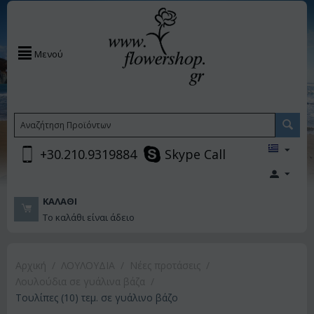
Μενού
+30.210.9319884
Skype Call
ΚΑΛΆΘΙ
Το καλάθι είναι άδειο
Αρχική
/
ΛΟΥΛΟΥΔΙΑ
/
Νέες προτάσεις
/
Λουλούδια σε γυάλινα βάζα
/
Τουλίπες (10) τεμ. σε γυάλινο βάζο