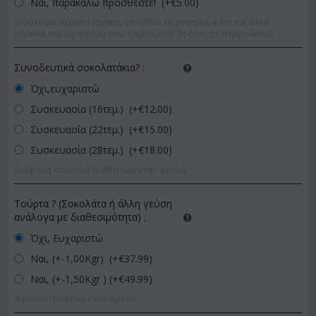
Ναι, παρακαλώ προσθέστε! (+€
5.00
)
Διαθέσιμα θέματα (αγάπη, γενέθλια, περαστικά, κ.λπ) και άλλα
γενικού περιεχομένου που ταιριάζουν σε όλες τις περιπτώσεις
Συνοδευτικά σοκολατάκια?
:
Όχι,ευχαριστώ
Συσκευασία (16τεμ.) (+€
12.00
)
Συσκευασία (22τεμ.) (+€
15.00
)
Συσκευασία (28τεμ.) (+€
18.00
)
Διάφορα ποιοτικά διαθέσιμα στην αγορά
Τούρτα ? (Σοκολάτα ή άλλη γεύση
ανάλογα με διαθεσιμότητα)
:
Όχι, Ευχαριστώ
Ναι, (+-1,00Kgr) (+€
37.99
)
Ναι, (+-1,50Kgr ) (+€
49.99
)
Φρέσκα Ποιοτικά Γλυκίσματα