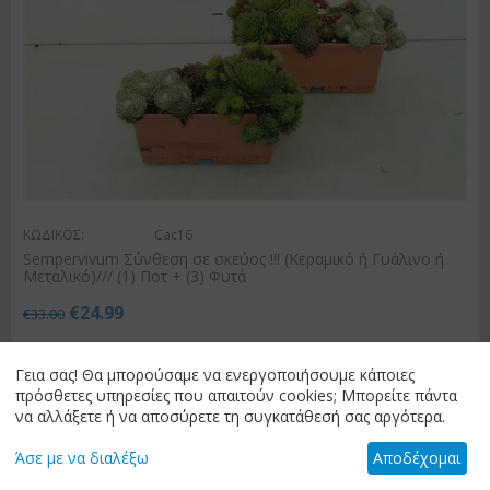
ΚΩΔΙΚΟΣ:
Cac16
Sempervivum Σύνθεση σε σκεύος !!! (Κεραμικό ή Γυάλινο ή
Μεταλικό)/// (1) Ποτ + (3) Φυτά
€
24.99
€
33.00
Γεια σας! Θα μπορούσαμε να ενεργοποιήσουμε κάποιες
πρόσθετες υπηρεσίες που απαιτούν cookies; Μπορείτε πάντα
ΑΠΟΣΤΟΛΗ ΛΟΥΛΟΥΔΙΩΝ
να αλλάξετε ή να αποσύρετε τη συγκατάθεσή σας αργότερα.
Άσε με να διαλέξω
Αποδέχομαι
Έχετε επιλέξει
"Ανθοπωλείο Αθήνα Κέντρο &
Προάστια (Λεκανοπέδιο Αττικής)"
ως