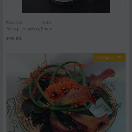
ΚΩΔΙΚΟΣ:
orch9
Βάζο με ορχιδέες βάντα
€
35.00
Έκπτωση 27%