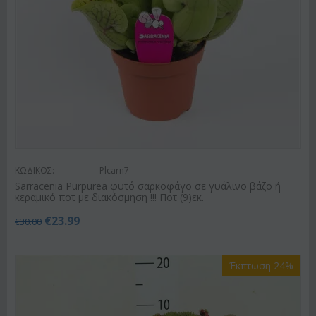
ΚΩΔΙΚΟΣ:
Plcarn7
Sarracenia Purpurea φυτό σαρκοφάγο σε γυάλινο βάζο ή
κεραμικό ποτ με διακόσμηση !!! Ποτ (9)εκ.
€
23.99
€
30.00
Έκπτωση 24%