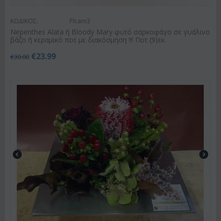
ΚΩΔΙΚΟΣ:
Plcarn3
Nepenthes Alata ή Bloody Mary φυτό σαρκοφάγο σε γυάλινο
βάζο ή κεραμικό ποτ με διακόσμηση !!! Ποτ (9)εκ.
€
23.99
€
30.00