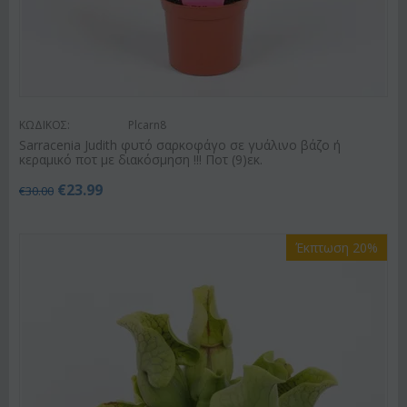
ΚΩΔΙΚΟΣ:
Plcarn8
Sarracenia Judith φυτό σαρκοφάγο σε γυάλινο βάζο ή
κεραμικό ποτ με διακόσμηση !!! Ποτ (9)εκ.
€
23.99
€
30.00
Έκπτωση 20%