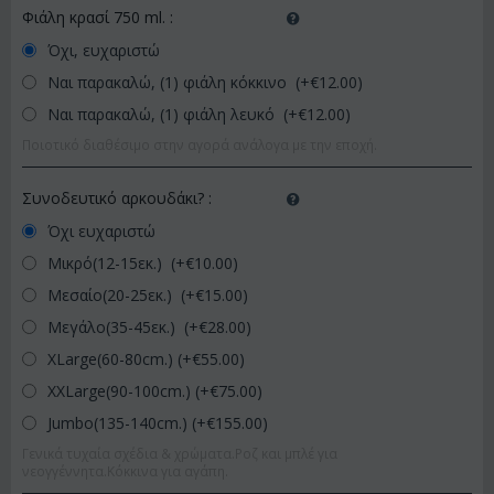
Φιάλη κρασί 750 ml.
:
Όχι, ευχαριστώ
Ναι παρακαλώ, (1) φιάλη κόκκινο (+€
12.00
)
Ναι παρακαλώ, (1) φιάλη λευκό (+€
12.00
)
Ποιοτικό διαθέσιμο στην αγορά ανάλογα με την εποχή.
Συνοδευτικό αρκουδάκι?
:
Όχι ευχαριστώ
Μικρό(12-15εκ.) (+€
10.00
)
Μεσαίο(20-25εκ.) (+€
15.00
)
Μεγάλο(35-45εκ.) (+€
28.00
)
XLarge(60-80cm.) (+€
55.00
)
XXLarge(90-100cm.) (+€
75.00
)
Jumbo(135-140cm.) (+€
155.00
)
Γενικά τυχαία σχέδια & χρώματα.Ροζ και μπλέ για
νεογγέννητα.Κόκκινα για αγάπη.